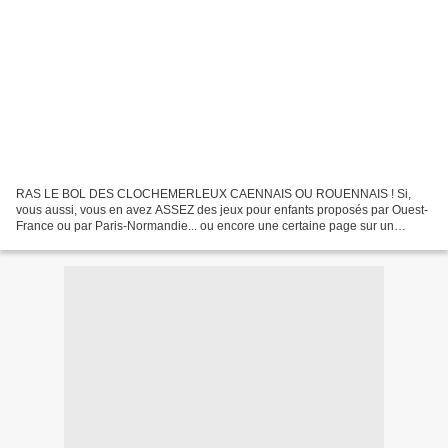
RAS LE BOL DES CLOCHEMERLEUX CAENNAIS OU ROUENNAIS ! Si,
vous aussi, vous en avez ASSEZ des jeux pour enfants proposés par Ouest-
France ou par Paris-Normandie... ou encore une certaine page sur un
réseau social bien connu... Venez nombreux nous rejoindre...