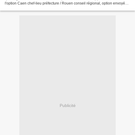
l'option Caen chef-lieu préfecture / Rouen conseil régional, option envoyée
en ballon d'essai dès septembre dernier...
Publicité