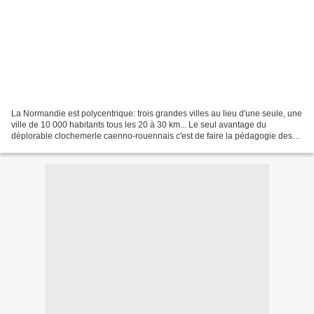
La Normandie est polycentrique: trois grandes villes au lieu d'une seule, une
ville de 10 000 habitants tous les 20 à 30 km... Le seul avantage du
déplorable clochemerle caenno-rouennais c'est de faire la pédagogie des
imbéciles: une capitale unique,...