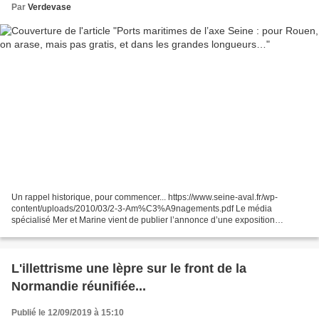
Par
Verdevase
Un rappel historique, pour commencer... https://www.seine-aval.fr/wp-
content/uploads/2010/03/2-3-Am%C3%A9nagements.pdf Le média
spécialisé Mer et Marine vient de publier l’annonce d’une exposition
rouennaise : Port de Rouen : une exposition sur le chantier...
L'illettrisme une lèpre sur le front de la
Normandie réunifiée...
Publié le 12/09/2019 à 15:10