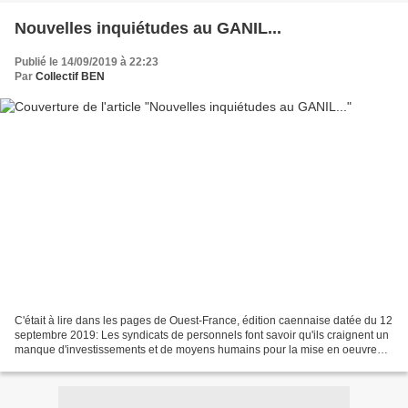
Nouvelles inquiétudes au GANIL...
Publié le 14/09/2019 à 22:23
Par
Collectif BEN
C'était à lire dans les pages de Ouest-France, édition caennaise datée du 12
septembre 2019: Les syndicats de personnels font savoir qu'ils craignent un
manque d'investissements et de moyens humains pour la mise en oeuvre
optimale de SPIRALE 2, l'extension...