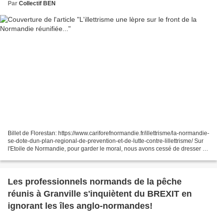
Par
Collectif BEN
Billet de Florestan: https://www.cariforefnormandie.fr/illettrisme/la-normandie-
se-dote-dun-plan-regional-de-prevention-et-de-lutte-contre-lillettrisme/ Sur
l'Etoile de Normandie, pour garder le moral, nous avons cessé de dresser la
longue liste des passifs...
Les professionnels normands de la pêche
réunis à Granville s'inquiètent du BREXIT en
ignorant les îles anglo-normandes!