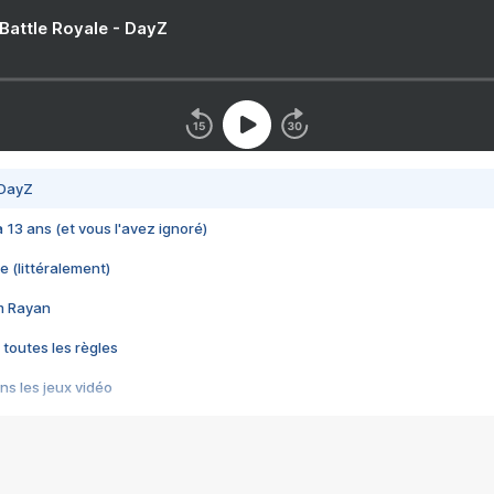
 Battle Royale - DayZ
 DayZ
 a 13 ans (et vous l'avez ignoré)
e (littéralement)
im Rayan
 toutes les règles
s les jeux vidéo
us choquant de Rockstar ? - Le scandale BULLY
e plus moche de Steam