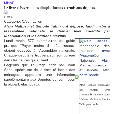
MHAP
Le livre « Payer moins dimpôts locaux » remis aux députés.
01-02-05
Categorie: CA en action
Alain Mathieu et Benoîte Taffin ont déposé, lundi matin à
lAssemblée nationale, le dernier livre co-édité par
lAssociation et les éditions Maxima.
Lundi matin 577 exemplaires du guide
pratique "Payer moins d'impôts locaux"
étaient deposés à l'Assemblée nationale.
Chaque député le trouvera sur son bureau
dans les heures qui suivent.
Gageons que l'ouvrage écrit par Yvan
Sebe, spécialiste de la fiscalité locale des
ménages, apportera une information
supplémentaire aux Députés qui sont, pour
la plupart, élus locaux.
Alain Bisbeau responsable
des relations avec
l'Assemblée Nationale, Alain
Mathieu président et Benoîte
Taffin porte parole