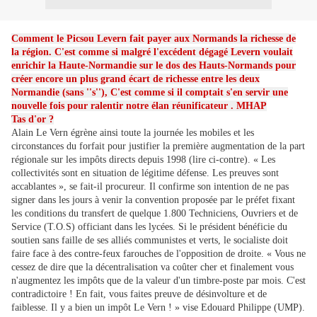
Comment le Picsou Levern fait payer aux Normands la richesse de
la région. C'est comme si malgré l'excédent dégagé Levern voulait
enrichir la Haute-Normandie sur le dos des Hauts-Normands pour
créer encore un plus grand écart de richesse entre les deux
Normandie (sans ''s''), C'est comme si il comptait s'en servir une
nouvelle fois pour ralentir notre élan réunificateur . MHAP
Tas d'or ?
Alain Le Vern égrène ainsi toute la journée les mobiles et les
circonstances du forfait pour justifier la première augmentation de la part
régionale sur les impôts directs depuis 1998 (lire ci-contre). « Les
collectivités sont en situation de légitime défense. Les preuves sont
accablantes », se fait-il procureur. Il confirme son intention de ne pas
signer dans les jours à venir la convention proposée par le préfet fixant
les conditions du transfert de quelque 1.800 Techniciens, Ouvriers et de
Service (T.O.S) officiant dans les lycées. Si le président bénéficie du
soutien sans faille de ses alliés communistes et verts, le socialiste doit
faire face à des contre-feux farouches de l'opposition de droite. « Vous ne
cessez de dire que la décentralisation va coûter cher et finalement vous
n'augmentez les impôts que de la valeur d'un timbre-poste par mois. C'est
contradictoire ! En fait, vous faites preuve de désinvolture et de
faiblesse. Il y a bien un impôt Le Vern ! » vise Edouard Philippe (UMP).