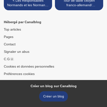
< Les Responsables
Tour de table citoyen
Normands et les Normands
franco-allemand/
Responsables sont pour le
Déclaration de MHAP >
OUI au "Traité des
Européens" appelé
Hébergé par Canalblog
"Constitution"
Top articles
Pages
Contact
Signaler un abus
C.G.U.
Cookies et données personnelles
Préférences cookies
Créer un blog sur Canalblog
Créer un blog