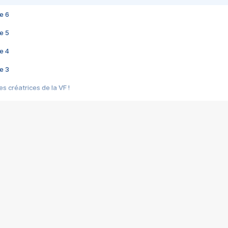
e 6
e 5
e 4
e 3
s créatrices de la VF !
e 2
e 1
e Mektoub My Love arrive enfin ! Rencontre avec Shaïn Boumedine et Sal
i : après Toni en famille
elle réalise le bouleversant Dites lui que je l'aime
ais ! Rencontre autour de Vie privée de Rebecca Zlotowski
 de Marguerite, Grave... Rencontre avec Ella Rumpf