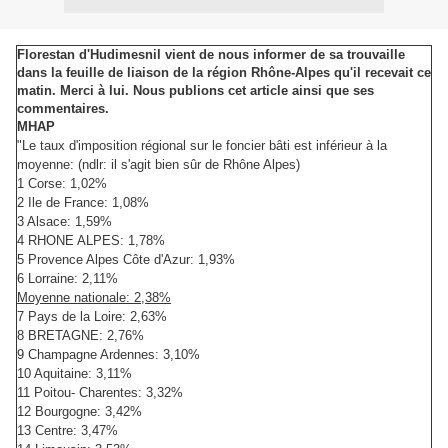
Florestan d'Hudimesnil vient de nous informer de sa trouvaille
dans la feuille de liaison de la région Rhône-Alpes qu'il recevait ce
matin. Merci à lui. Nous publions cet article ainsi que ses
commentaires.
MHAP
"Le taux d'imposition régional sur le foncier bâti est inférieur à la
moyenne: (ndlr: il s'agit bien sûr de Rhône Alpes)
1 Corse: 1,02%
2 Ile de France: 1,08%
3 Alsace: 1,59%
4 RHONE ALPES: 1,78%
5 Provence Alpes Côte d'Azur: 1,93%
6 Lorraine: 2,11%
Moyenne nationale: 2,38%
7 Pays de la Loire: 2,63%
8 BRETAGNE: 2,76%
9 Champagne Ardennes: 3,10%
10 Aquitaine: 3,11%
11 Poitou- Charentes: 3,32%
12 Bourgogne: 3,42%
13 Centre: 3,47%