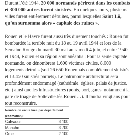
Durant l’été 1944,
20 000 normands périrent dans les combats
et 300 000 autres furent sinistrés
. En quelques jours, plusieurs
villes furent entièrement détruites, parmi lesquelles
Saint-Lô,
qu’on surnomma alors « capitale des ruines ».
Rouen et le Havre furent aussi très durement touchés : Rouen fut
bombardée la terrible nuit du 18 au 19 avril 1944 et lors de la
Semaine Rouge du mardi 30 mai au samedi 4 juin, et entre 1940
et 1944, Rouen et sa région sont anéantis : Pour la seule capitale
normande, on dénombrera 1.600 victimes civiles, 8.000
logements détruits (soit 26.650 Rouennais complètement sinistrés
et 13.450 sinistrés partiels). Le patrimoine architectural sera
profondément endommagé (cathédrale, églises, palais de justice,
etc.) ainsi que les infrastructures (ponts, port, gares, notamment la
gare de triage de Sotteville-lès-Rouen…). Il faudra vingt ans pour
tout reconstruire.
Nombre de civils tués par département
(estimation) :
Calvados
8 100
Manche
3 700
Orne
2 100