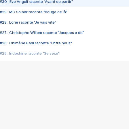
#30 : Eve Angeli raconte "Avant de partir"
#29 : MC Solaar raconte "Bouge de là"
28 : Lorie raconte "Je vais vite"
#27 : Christophe Willem raconte "Jacques a dit"
#26 : Chimène Badi raconte "Entre nous"
#25 : Indochine raconte "3e sexe"
#24 : Zaho raconte "C'est chelou"
#23 : Patrick Bruel raconte "Au café des délices"
#22 : Kyo raconte "Le chemin"
#21 : Nolwenn Leroy raconte "Cassé"
#20 : Patrick Hernandez raconte "Born to be alive"
#19 : Lorie raconte "Près de moi"
#18 : Michael Jones raconte "A nos actes manqués" (avec Jean-Jacque