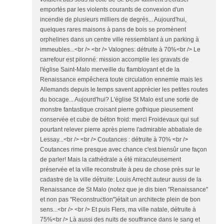
emportés par les violents courants de convexion d'un
incendie de plusieurs milliers de degrés... Aujourd'hui,
quelques rares maisons à pans de bois se promènent
orphelines dans un centre ville ressemblant à un parking à
immeubles...<br /> <br /> Valognes: détruite à 70%<br /> Le
carrefour est pilonné: mission accomplie les gravats de
l'église Saint-Malo merveille du flambloyant et de la
Renaissance empêchera toute circulation ennemie mais les
Allemands depuis le temps savent apprécier les petites routes
du bocage... Aujourd'hui? L'église St Malo est une sorte de
monstre fantastique croisant pierre gothique pieusement
conservée et cube de béton froid: merci Froidevaux qui sut
pourtant relever pierre après pierre l'admirable abbatiale de
Lessay...<br /> <br /> Coutances : détruite à 70% <br />
Coutances rime presque avec chance c'est biensûr une façon
de parler! Mais la cathédrale a été miraculeusement
préservée et la ville reconstruite à peu de chose près sur le
cadastre de la ville détruite: Louis Arrecht auteur aussi de la
Renaissance de St Malo (notez que je dis bien "Renaissance"
et non pas "Reconstruction")était un architecte plein de bon
sens...<br /> <br /> Et puis Flers, ma ville natale, détruite à
75%<br /> Là aussi des nuits de souffrance dans le sang et