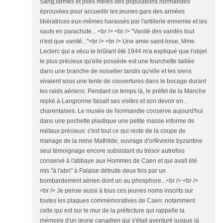
Sang,larmes et joies mêlés des populations normandes
éprouvées pour accueillir les jeunes gars des armées
libératrices eux-mêmes harassés par l'artillerie ennemie et les
sauts en parachute... <br /> <br /> "Vanité des vanités tout
n'est que vanité..."<br /> <br /> Une amie saint-loise, Mme
Leclerc qui a vécu le brûlant été 1944 m'a expliqué que l'objet
le plus précieux qu'elle possède est une fourchette taillée
dans une branche de noisetier tandis qu'elle et les siens
vivaient sous une tente de couvertures dans le bocage durant
les raids aériens. Pendant ce temps là, le préfet de la Manche
replié à Langronne faisait ses visites et son devoir en...
charentaises. Le musée de Normandie conserve aujourd'hui
dans une pochette plastique une petite masse informe de
métaux précieux: c'est tout ce qui reste de la coupe de
mariage de la reine Mathilde, ouvrage d'orfèvrerie byzantine
seul témoignage encore subsistant du trésor autrefois
conservé à l'abbaye aux Hommes de Caen et qui avait été
mis "à l'abri" à Falaise détruite deux fois par un
bombardement aérien dont un au phosphore...<br /> <br />
<br /> Je pense aussi à tous ces jeunes noms inscrits sur
toutes les plaques commémoratives de Caen: notamment
celle qui est sur le mur de la préfecture qui rappelle la
mémoire d'un jeune canadien qui s'était aventuré jusque là