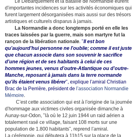
Le Débarquement et la bataille de Normandie eurent
d'importantes incidences sur les activités économiques qui
furent largement désorganisées mais aussi sur des trésors
artistiques et culturels disparus à jamais.
La Normandie a donc longtemps porté en elle les
traces laissées par la guerre, mais son martyre fut la
rançon de la libération nationale
.
"
Il est bon
qu'aujourd'hui personne ne l'oublie; comme il est juste
que chacun associe dans son souvenir le sacrifice
d'une région et de ses habitants à celui de ces
hommes jeunes, venus d'outre-Atlantique ou d'outre-
Manche, reposant à jamais dans la terre normande
qu'ils étaient venus libérer
", explique l'amiral Christian
Brac de la Perrière, président de
l'association Normandie
Mémoire
.
C'est cette association qui est à l'origine de la journée
d'hommage aux victimes civiles organisée dimanche à
Aunay-sur-Odon, "là où le 12 juin 1944 un raid aérien a
totalement rasé ce village, faisant 108 morts sur une
population de 1.800 habitants", reprend l'amiral.
La cérémonie, qui débutera à 11h15 sur la place de la