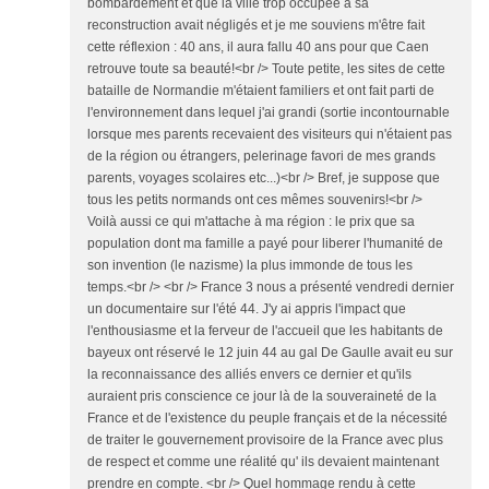
bombardement et que la ville trop occupée à sa
reconstruction avait négligés et je me souviens m'être fait
cette réflexion : 40 ans, il aura fallu 40 ans pour que Caen
retrouve toute sa beauté!<br /> Toute petite, les sites de cette
bataille de Normandie m'étaient familiers et ont fait parti de
l'environnement dans lequel j'ai grandi (sortie incontournable
lorsque mes parents recevaient des visiteurs qui n'étaient pas
de la région ou étrangers, pelerinage favori de mes grands
parents, voyages scolaires etc...)<br /> Bref, je suppose que
tous les petits normands ont ces mêmes souvenirs!<br />
Voilà aussi ce qui m'attache à ma région : le prix que sa
population dont ma famille a payé pour liberer l'humanité de
son invention (le nazisme) la plus immonde de tous les
temps.<br /> <br /> France 3 nous a présenté vendredi dernier
un documentaire sur l'été 44. J'y ai appris l'impact que
l'enthousiasme et la ferveur de l'accueil que les habitants de
bayeux ont réservé le 12 juin 44 au gal De Gaulle avait eu sur
la reconnaissance des alliés envers ce dernier et qu'ils
auraient pris conscience ce jour là de la souveraineté de la
France et de l'existence du peuple français et de la nécessité
de traiter le gouvernement provisoire de la France avec plus
de respect et comme une réalité qu' ils devaient maintenant
prendre en compte. <br /> Quel hommage rendu à cette