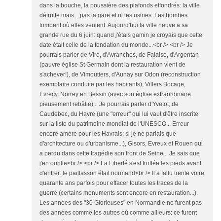
dans la bouche, la poussière des plafonds effondrés: la ville
détruite mais... pas la gare et ni les usines. Les bombes
tombent où elles veulent. Aujourd'hui la ville neuve a sa
grande rue du 6 juin: quand j'étais gamin je croyais que cette
date était celle de la fondation du monde...<br /> <br /> Je
pourrais parler de Vire, d'Avranches, de Falaise, d'Argentan
(pauvre église St Germain dont la restauration vient de
s'achever!), de Vimoutiers, d'Aunay sur Odon (reconstruction
exemplaire conduite par les habitants), Villers Bocage,
Evrecy, Norrey en Bessin (avec son église extraordinaire
pieusement rebâtie)... Je pourrais parler d'Yvetot, de
Caudebec, du Havre (une "erreur" qui lui vaut d'être inscrite
sur la liste du patrimoine mondial de l'UNESCO... Erreur
encore amère pour les Havrais: si je ne parlais que
d'architecture ou d'urbanisme...), Gisors, Evreux et Rouen qui
a perdu dans cette tragédie son front de Seine... Je sais que
j'en oublie<br /> <br /> La Liberté s'est frottée les pieds avant
d'entrer: le paillasson était normand<br /> Il a fallu trente voire
quarante ans parfois pour effacer toutes les traces de la
guerre (certains monuments sont encore en restauration...).
Les années des "30 Glorieuses" en Normandie ne furent pas
des années comme les autres où comme ailleurs: ce furent