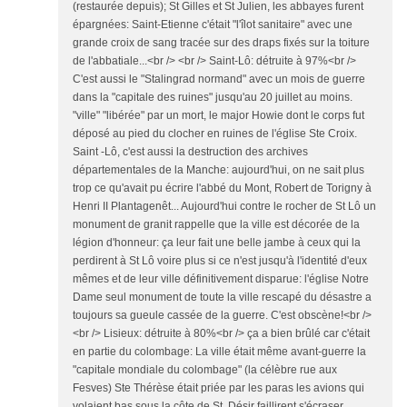
(restaurée depuis); St Gilles et St Julien, les abbayes furent
épargnées: Saint-Etienne c'était "l'îlot sanitaire" avec une
grande croix de sang tracée sur des draps fixés sur la toiture
de l'abbatiale...<br /> <br /> Saint-Lô: détruite à 97%<br />
C'est aussi le "Stalingrad normand" avec un mois de guerre
dans la "capitale des ruines" jusqu'au 20 juillet au moins.
"ville" "libérée" par un mort, le major Howie dont le corps fut
déposé au pied du clocher en ruines de l'église Ste Croix.
Saint -Lô, c'est aussi la destruction des archives
départementales de la Manche: aujourd'hui, on ne sait plus
trop ce qu'avait pu écrire l'abbé du Mont, Robert de Torigny à
Henri II Plantagenêt... Aujourd'hui contre le rocher de St Lô un
monument de granit rappelle que la ville est décorée de la
légion d'honneur: ça leur fait une belle jambe à ceux qui la
perdirent à St Lô voire plus si ce n'est jusqu'à l'identité d'eux
mêmes et de leur ville définitivement disparue: l'église Notre
Dame seul monument de toute la ville rescapé du désastre a
toujours sa gueule cassée de la guerre. C'est obscène!<br />
<br /> Lisieux: détruite à 80%<br /> ça a bien brûlé car c'était
en partie du colombage: La ville était même avant-guerre la
"capitale mondiale du colombage" (la célèbre rue aux
Fesves) Ste Thérèse était priée par les paras les avions qui
volaient bas sous la côte de St. Désir faillirent s'écraser