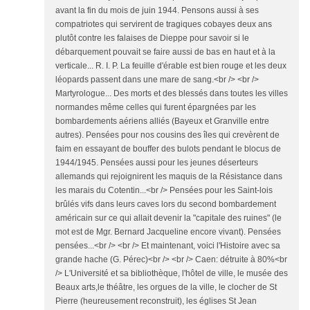
avant la fin du mois de juin 1944. Pensons aussi à ses
compatriotes qui servirent de tragiques cobayes deux ans
plutôt contre les falaises de Dieppe pour savoir si le
débarquement pouvait se faire aussi de bas en haut et à la
verticale... R. I. P. La feuille d'érable est bien rouge et les deux
léopards passent dans une mare de sang.<br /> <br />
Martyrologue... Des morts et des blessés dans toutes les villes
normandes même celles qui furent épargnées par les
bombardements aériens alliés (Bayeux et Granville entre
autres). Pensées pour nos cousins des îles qui crevèrent de
faim en essayant de bouffer des bulots pendant le blocus de
1944/1945. Pensées aussi pour les jeunes déserteurs
allemands qui rejoignirent les maquis de la Résistance dans
les marais du Cotentin...<br /> Pensées pour les Saint-lois
brûlés vifs dans leurs caves lors du second bombardement
américain sur ce qui allait devenir la "capitale des ruines" (le
mot est de Mgr. Bernard Jacqueline encore vivant). Pensées
pensées...<br /> <br /> Et maintenant, voici l'Histoire avec sa
grande hache (G. Pérec)<br /> <br /> Caen: détruite à 80%<br
/> L'Université et sa bibliothèque, l'hôtel de ville, le musée des
Beaux arts,le théâtre, les orgues de la ville, le clocher de St
Pierre (heureusement reconstruit), les églises St Jean