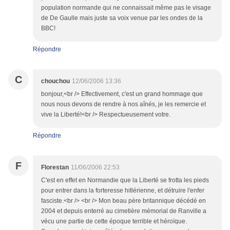
population normande qui ne connaissait même pas le visage
de De Gaulle mais juste sa voix venue par les ondes de la
BBC!
Répondre
C
chouchou
12/06/2006 13:36
bonjour,<br /> Effectivement, c'est un grand hommage que
nous nous devons de rendre à nos aînés, je les remercie et
vive la Liberté!<br /> Respectueusement votre.
Répondre
F
Florestan
11/06/2006 22:53
C'est en effet en Normandie que la Liberté se frotta les pieds
pour entrer dans la forteresse hitlérienne, et détruire l'enfer
fasciste.<br /> <br /> Mon beau père britannique décédé en
2004 et depuis enterré au cimetière mémorial de Ranville a
vécu une partie de cette époque terrible et héroïque.