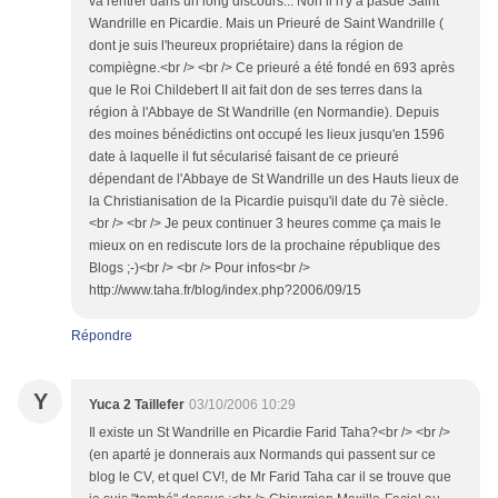
va rentrer dans un long discours... Non il n'y a pasde Saint
Wandrille en Picardie. Mais un Prieuré de Saint Wandrille (
dont je suis l'heureux propriétaire) dans la région de
compiègne.<br /> <br /> Ce prieuré a été fondé en 693 après
que le Roi Childebert II ait fait don de ses terres dans la
région à l'Abbaye de St Wandrille (en Normandie). Depuis
des moines bénédictins ont occupé les lieux jusqu'en 1596
date à laquelle il fut sécularisé faisant de ce prieuré
dépendant de l'Abbaye de St Wandrille un des Hauts lieux de
la Christianisation de la Picardie puisqu'il date du 7è siècle.
<br /> <br /> Je peux continuer 3 heures comme ça mais le
mieux on en rediscute lors de la prochaine république des
Blogs ;-)<br /> <br /> Pour infos<br />
http://www.taha.fr/blog/index.php?2006/09/15
Répondre
Y
Yuca 2 Taillefer
03/10/2006 10:29
Il existe un St Wandrille en Picardie Farid Taha?<br /> <br />
(en aparté je donnerais aux Normands qui passent sur ce
blog le CV, et quel CV!, de Mr Farid Taha car il se trouve que