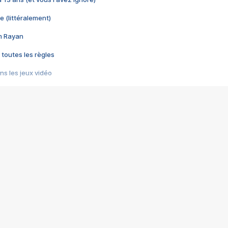
e (littéralement)
im Rayan
 toutes les règles
s les jeux vidéo
us choquant de Rockstar ? - Le scandale BULLY
e plus moche de Steam
du RÊVE tourne au CAUCHEMAR
pendant 8 heures
it… à tort
umiliés par un jeu vidéo
ire - Final Fantasy 8
ti un empire - Age of Empires