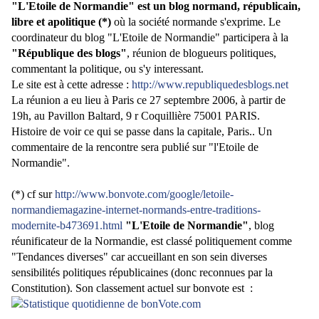
"L'Etoile de Normandie" est un blog normand, républicain,
libre et apolitique (*)
où la société normande s'exprime. Le
coordinateur du blog "L'Etoile de Normandie" participera à la
"République des blogs"
, réunion de blogueurs politiques,
commentant la politique, ou s'y interessant.
L
e site est à cette adresse :
http://www.republiquedesblogs.net
La réunion a eu lieu à Paris ce 27 septembre 2006, à partir de
19h, au Pavillon Baltard, 9 r Coquillière 75001 PARIS.
Histoire de voir ce qui se passe dans la capitale, Paris.. Un
commentaire de la rencontre sera publié sur "l'Etoile de
Normandie".
(*) cf sur
http://www.bonvote.com/google/letoile-
normandiemagazine-internet-normands-entre-traditions-
modernite-b473691.html
"L'Etoile de Normandie"
, blog
réunificateur de la Normandie, est classé politiquement comme
"Tendances diverses" car accueillant en son sein diverses
sensibilités politiques républicaines (donc reconnues par la
Constitution). Son classement actuel sur bonvote est :