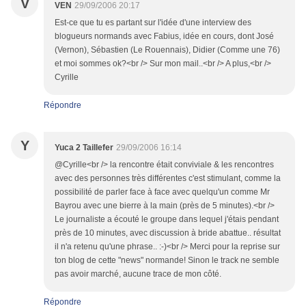
V
VEN
29/09/2006 20:17
Est-ce que tu es partant sur l'idée d'une interview des
blogueurs normands avec Fabius, idée en cours, dont José
(Vernon), Sébastien (Le Rouennais), Didier (Comme une 76)
et moi sommes ok?<br /> Sur mon mail..<br /> A plus,<br />
Cyrille
Répondre
Y
Yuca 2 Taillefer
29/09/2006 16:14
@Cyrille<br /> la rencontre était conviviale & les rencontres
avec des personnes très différentes c'est stimulant, comme la
possibilité de parler face à face avec quelqu'un comme Mr
Bayrou avec une bierre à la main (près de 5 minutes).<br />
Le journaliste a écouté le groupe dans lequel j'étais pendant
près de 10 minutes, avec discussion à bride abattue.. résultat
il n'a retenu qu'une phrase.. :-)<br /> Merci pour la reprise sur
ton blog de cette "news" normande! Sinon le track ne semble
pas avoir marché, aucune trace de mon côté.
Répondre