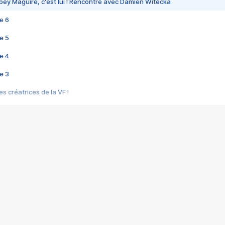
bey Maguire, c'est lui ! Rencontre avec Damien Witecka
e 6
e 5
e 4
e 3
s créatrices de la VF !
e 2
e 1
e Mektoub My Love arrive enfin ! Rencontre avec Shaïn Boumedine et Sal
i : après Toni en famille
elle réalise le bouleversant Dites lui que je l'aime
ais ! Rencontre autour de Vie privée de Rebecca Zlotowski
 de Marguerite, Grave... Rencontre avec Ella Rumpf