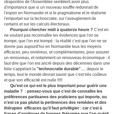
strapontins de l'Assemblée semblent avoir plus
d'importance que si un nouveau souffle redonnait de
l'espoir en Normandie et si le pragmatisme et le réalisme
l'emportait sur la technocratie, sur l'aveuglement de
certains et sur les calculs électoraux.
Pourquoi chercher midi à quatorze heure ?
C'est en
ne voulant pas reconnaître les évidences que l'on se
trompe, que l'on est trompé : la réalité c'est que l'on ne se
donne pas aujourd'hui en Normandie tous les moyens
efficaces, peu onnéreux, et complémentaires, pour assurer
un renouveau, et notamment un renouveau économique : il
faut dire que l'on est ancré depuis des décennies dans une
folie s'appelant la
"technocratie durable"
..... depusi le
temps, tout le monde devrait savoir que c'est très coûteux
et que son efficacité est nulle !!!!!
Qu'est ce qui est le plus important pour guérir une
maladie ? : pensez-vous que c'est de connaître les
préférences partisanes des praticiens qui importe, ou
n'est ce pas plutot la pertinences des remèdes et des
thérapies efficaces qu'il faut privilégier : car c'est à
forces d'appliquer de bonnes thérapies que l'on guérit.