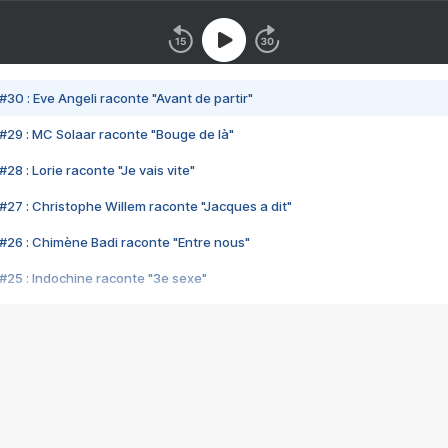
#30 : Eve Angeli raconte "Avant de partir"
#29 : MC Solaar raconte "Bouge de là"
28 : Lorie raconte "Je vais vite"
#27 : Christophe Willem raconte "Jacques a dit"
#26 : Chimène Badi raconte "Entre nous"
#25 : Indochine raconte "3e sexe"
#24 : Zaho raconte "C'est chelou"
#23 : Patrick Bruel raconte "Au café des délices"
#22 : Kyo raconte "Le chemin"
#21 : Nolwenn Leroy raconte "Cassé"