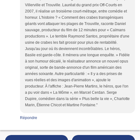
Villerville et Trouville. Lauréat du grand prix Off-Courts en
2007, il réalise un troisième court-métrage, entre comédie et
horreur. L'histoire ? « Comment des crabes transgéniques
géants vont attaquer les plages de Trouville, raconte Daniel
sauvage, producteur du film de 12 minutes pour « Caïmans
productions ». Le terrible Raymond Santos, propriétaire d'une
usine de crabes les fait grossir pour plus de rentabilité.
Jusqu'au jour où ils deviennent incontrôlables. Le héros,
Basile est garde-côte. Il mènera une longue enquête. » Fidèle
à son humour décalé, le réalisateur annonce un nouvel opus
original, sorte de bande-annonce d'un film américain des
années soixante. Autre particularité : « Il y a des prises de
vues réelles et des images d'animation », ajoute le
producteur. À l'affiche : Jean-Pierre Martins, le héros, que l'on
a pu voir dans « La Môme », en Marcel Cerdan. Serge
Dupire, comédien dans la série « Plus belle la vie », Charlotte
Marin, Étienne Chicot et Martine Fontaine."
Répondre