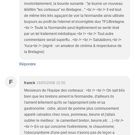
involontairement, la bourde suivante : "je tourne un nouveau
téléfilm "les corbeaux" en Bretagne..." <br /> <br /> Il est tout
de même très très agaçant de voir la Normandie ainsi utilisée
toujours au profit de l'eternel et incorrigible duo TF1/Bretagne.
<br /> Toute la Normandie peut légitimement se sentir lésé
par un tel traitement médiatique.<br /> <br /> Tout autre
commentaire serait superflu...<br /> <br /> Salutations,<br />
Yuca<br /> (signé : un amateur de cinéma & respectueux de
la Bretagne)
Répondre
F
franck
18/05/2008 15:50
Messieurs de l'équipe des corbeaux : <br /> <br /> On sait trés
bien que les bretons aiment la Normandie, d'ailleurs ils
l'aiment tellement qu'ils se l'approprient (elle et sa
gastronomie : cidre, alcool de pomme plus communement
appelé calvados chez nous, pommeau, beurre et j'allais
oublier le meilleur : le camenbert breton, beurre,etc ....).<br />
<br /> En ce qui concerne l'extremisme, le chauvinisme,
l'obscurantisme d'une part nous n'avons pas de leçon a