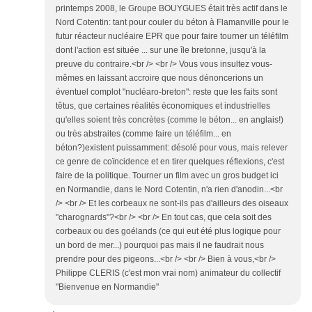
printemps 2008, le Groupe BOUYGUES était très actif dans le
Nord Cotentin: tant pour couler du béton à Flamanville pour le
futur réacteur nucléaire EPR que pour faire tourner un téléfilm
dont l'action est située ... sur une île bretonne, jusqu'à la
preuve du contraire.<br /> <br /> Vous vous insultez vous-
mêmes en laissant accroire que nous dénoncerions un
éventuel complot "nucléaro-breton": reste que les faits sont
têtus, que certaines réalités économiques et industrielles
qu'elles soient très concrètes (comme le béton... en anglais!)
ou très abstraites (comme faire un téléfilm... en
béton?)existent puissamment: désolé pour vous, mais relever
ce genre de coïncidence et en tirer quelques réflexions, c'est
faire de la politique. Tourner un film avec un gros budget ici
en Normandie, dans le Nord Cotentin, n'a rien d'anodin...<br
/> <br /> Et les corbeaux ne sont-ils pas d'ailleurs des oiseaux
"charognards"?<br /> <br /> En tout cas, que cela soit des
corbeaux ou des goélands (ce qui eut été plus logique pour
un bord de mer...) pourquoi pas mais il ne faudrait nous
prendre pour des pigeons...<br /> <br /> Bien à vous,<br />
Philippe CLERIS (c'est mon vrai nom) animateur du collectif
"Bienvenue en Normandie"