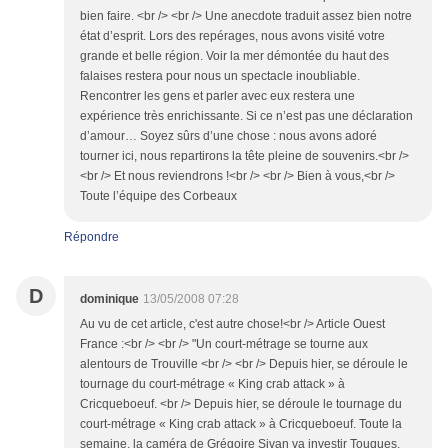
bien faire. <br /> <br /> Une anecdote traduit assez bien notre
état d’esprit. Lors des repérages, nous avons visité votre
grande et belle région. Voir la mer démontée du haut des
falaises restera pour nous un spectacle inoubliable.
Rencontrer les gens et parler avec eux restera une
expérience très enrichissante. Si ce n’est pas une déclaration
d’amour… Soyez sûrs d’une chose : nous avons adoré
tourner ici, nous repartirons la tête pleine de souvenirs.<br />
<br /> Et nous reviendrons !<br /> <br /> Bien à vous,<br />
Toute l’équipe des Corbeaux
Répondre
D
dominique
13/05/2008 07:28
Au vu de cet article, c'est autre chose!<br /> Article Ouest
France :<br /> <br /> "Un court-métrage se tourne aux
alentours de Trouville <br /> <br /> Depuis hier, se déroule le
tournage du court-métrage « King crab attack » à
Cricqueboeuf. <br /> Depuis hier, se déroule le tournage du
court-métrage « King crab attack » à Cricqueboeuf. Toute la
semaine, la caméra de Grégoire Sivan va investir Touques,