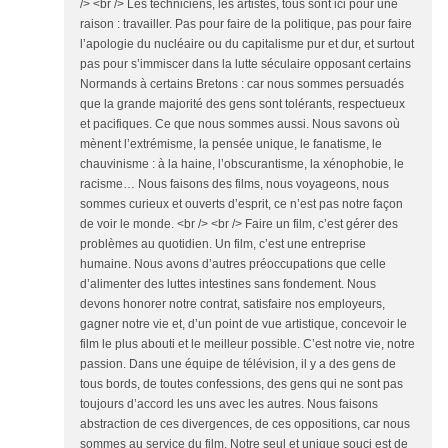
/> <br /> Les techniciens, les artistes, tous sont ici pour une
raison : travailler. Pas pour faire de la politique, pas pour faire
l’apologie du nucléaire ou du capitalisme pur et dur, et surtout
pas pour s’immiscer dans la lutte séculaire opposant certains
Normands à certains Bretons : car nous sommes persuadés
que la grande majorité des gens sont tolérants, respectueux
et pacifiques. Ce que nous sommes aussi. Nous savons où
mènent l’extrémisme, la pensée unique, le fanatisme, le
chauvinisme : à la haine, l’obscurantisme, la xénophobie, le
racisme… Nous faisons des films, nous voyageons, nous
sommes curieux et ouverts d’esprit, ce n’est pas notre façon
de voir le monde. <br /> <br /> Faire un film, c’est gérer des
problèmes au quotidien. Un film, c’est une entreprise
humaine. Nous avons d’autres préoccupations que celle
d’alimenter des luttes intestines sans fondement. Nous
devons honorer notre contrat, satisfaire nos employeurs,
gagner notre vie et, d’un point de vue artistique, concevoir le
film le plus abouti et le meilleur possible. C’est notre vie, notre
passion. Dans une équipe de télévision, il y a des gens de
tous bords, de toutes confessions, des gens qui ne sont pas
toujours d’accord les uns avec les autres. Nous faisons
abstraction de ces divergences, de ces oppositions, car nous
sommes au service du film. Notre seul et unique souci est de