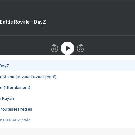
 Battle Royale - DayZ
 DayZ
 a 13 ans (et vous l'avez ignoré)
e (littéralement)
im Rayan
 toutes les règles
s les jeux vidéo
us choquant de Rockstar ? - Le scandale BULLY