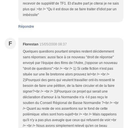
recevoir de supplétif de TF1. Et d'autre part je citerai je ne sais
plus qui :<br /> "Qu il est doux de se faire traiter d'idiot par un
imbéssile"
Répondre
F
Florestan
15/05/2008 08:37
Quelques questions pourtant simples restent décidemment
sans réponses: aussi face à ce nouveau "droit de réponse"
envoyé par l'équipe des films de l'Astre, j'oppose un nouveau
"droit de questions":<br /> <br /> 1) Si cette fiction n'est pas
située sur une île bretonne alors prouvez le!<br /> <br />
2)Pourquoi des gens qui veulent travailler ont-ils ressenti le
besoin de faire une pétition, de la faire circuler et de la faire
signer?<br /> <br /> 3)Pourquoi ce projet qui serait une
déclaration d'amour à la Normandie n'a -t-il pas reçu le
soutien du Conseil Régional de Basse Normandie ?<br /> <br
/> Quant au reste de vos assertions sur le fond de cette
polémique: elles sont hors-sujet!<br /> <br /> Mais rappelons
qu'il n'y a pas plus aveugle que ceux qui refusent de voir:<br
/> <br /> Nous avons simplement relevé qu'en ce beau