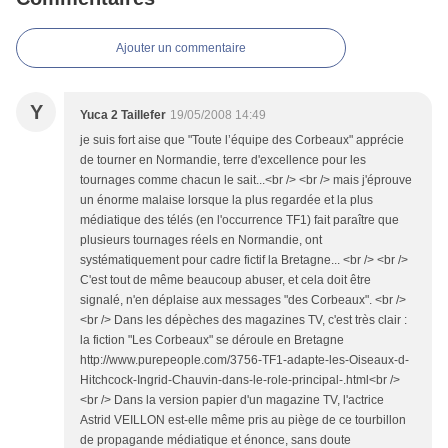
Ajouter un commentaire
Y
Yuca 2 Taillefer
19/05/2008 14:49
je suis fort aise que "Toute l’équipe des Corbeaux" apprécie
de tourner en Normandie, terre d'excellence pour les
tournages comme chacun le sait...<br /> <br /> mais j'éprouve
un énorme malaise lorsque la plus regardée et la plus
médiatique des télés (en l'occurrence TF1) fait paraître que
plusieurs tournages réels en Normandie, ont
systématiquement pour cadre fictif la Bretagne... <br /> <br />
C'est tout de même beaucoup abuser, et cela doit être
signalé, n'en déplaise aux messages "des Corbeaux". <br />
<br /> Dans les dépèches des magazines TV, c'est très clair :
la fiction "Les Corbeaux" se déroule en Bretagne
http://www.purepeople.com/3756-TF1-adapte-les-Oiseaux-d-
Hitchcock-Ingrid-Chauvin-dans-le-role-principal-.html<br />
<br /> Dans la version papier d'un magazine TV, l'actrice
Astrid VEILLON est-elle même pris au piège de ce tourbillon
de propagande médiatique et énonce, sans doute