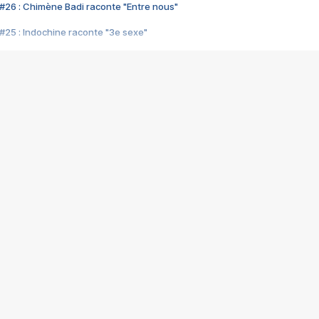
#26 : Chimène Badi raconte "Entre nous"
#25 : Indochine raconte "3e sexe"
#24 : Zaho raconte "C'est chelou"
#23 : Patrick Bruel raconte "Au café des délices"
#22 : Kyo raconte "Le chemin"
#21 : Nolwenn Leroy raconte "Cassé"
#20 : Patrick Hernandez raconte "Born to be alive"
#19 : Lorie raconte "Près de moi"
#18 : Michael Jones raconte "A nos actes manqués" (avec Jean-Jacque
#17 : Khaled raconte "Aïcha"
#16 : Corneille raconte "Parce qu'on vient de loin"
#15 : Indochine raconte "L'aventurier"
14 : Lorie raconte "Sur un air latino"