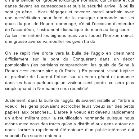
danse devant les camescopes et puis la sécurité arrive: là où ils
sont ça gène... Alors dégagez et revenez mardi prochain avec
une accréditation pour faire de la musique normande sur les
quais du port de Rouen: dommage, c'était l'occasion d'entendre
de l'accordéon, l'instrument idiomatique du marin au long cours...
Au loin, on entend les bignous mais vers l'ouest l'horizon noircit:
une grosse averse va mouiller les gwen ha du
On se replit rive droite vers la bulle de l'agglo en cheminant
difficilement sur le pont du Conquérant dans un décor
pompidolien (les parisiens comprendront: les quais de Seine à
Rouen c'est encore pire qu'à Paris...) En passant, vision fugitive
et pixelisée de Laurent Fabius sur un écran géant et annonce
dans les hauts parleurs qu'un visiteur s'est perdu: ce sera plus
simple quand la Normandie sera réunifiée!
Justement, dans la bulle de l'agglo, ils avaient installé un "arbre à
voeux": les gens pouvaient accrocher leurs voeux sur des petits
papiers aux branches... L'arbre à voeux est devenu rapidement
un arbre militant pour la réunification normande puisque nous
avions avec nous des tracts qu'on a distribué aux gens autour de
nous: l'arbre a rapidement été entouré d'un public intéressé qui
souriait d'un sourire entendu...