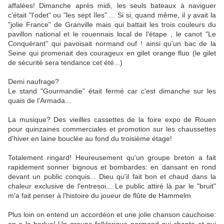
affalées! Dimanche après midi, les seuls bateaux à naviguer
c'était "l'odet" ou "les sept îles" ... Si si, quand même, il y avait la
"jolie France" de Granville mais qui battait les trois couleurs du
pavillon national et le rouennais local de l'étape , le canot "Le
Conquérant" qui pavoisait normand ouf ! ainsi qu'un bac de la
Seine qui promenait des courageux en gilet orange fluo (le gilet
de sécurité sera tendance cet été...)
Demi naufrage?
Le stand "Gourmandie" était fermé car c'est dimanche sur les
quais de l'Armada...
La musique? Des vieilles cassettes de la foire expo de Rouen
pour quinzaines commerciales et promotion sur les chaussettes
d'hiver en laine bouclée au fond du troisième étage!
Totalement ringard! Heureusement qu'un groupe breton a fait
rapidement sonner bignous et bombardes: en dansant en rond
devant un public conquis... Dieu qu'il fait bon et chaud dans la
chaleur exclusive de l'entresoi... Le public attiré là par le "bruit"
m'a fait penser à l'histoire du joueur de flûte de Hammelm
Plus loin on entend un accordéon et une jolie chanson cauchoise:
on a la berlue! Un groupe folklorique normand qui chante et qui