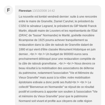
F
Florestan
13/10/2008 14:42
La nouvelle est tombé vendredi dernier: suite à une rencontre
entre le maire de Granville, Daniel Caruhel, le président du
CG50 le sénateur Legrand, le président du GIP Marité Franck
Martin, député maire de Louviers et les représentants de l'Etat
(DRAC de "basse" Normandie) le Marité, goélette morutière
fécampoise de 1925 pourra achever tranquillement sa
restauration dans la câle de radoub de Granville datant de
1880 et qui vient d'être classée Monument Historique en juin
dernier...<br /> <br /> Un budget de 900000 euros sera
prochainement débloqué pour une restauration complète de
la câle de raboub granvillaise...<br /> <br /> Nous devons ce
beau résultat à la mobilisation des associations de défense
du patrimoine, notamment l'association "Vie et Mémoire du
Vieux Granville" mais aussi à la nôtre: notre mobilisation
épistolaire estivale a donc porté ses fruits!<br /> <br /> Le
collectif "Bienvenue en Normandie" se réjouit de ce résultat
positif et continuera à apporter son soutien à l'association "Vie
et mémoire du Vieux Granville" pour que le patrimoine
Normand soit vivant et profite aux citoyens de cette région