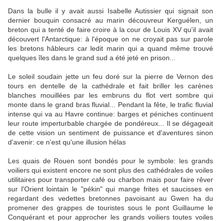
Dans la bulle il y avait aussi Isabelle Autissier qui signait son
dernier bouquin consacré au marin découvreur Kerguélen, un
breton qui a tenté de faire croire à la cour de Louis XV qu'il avait
découvert l'Antarctique: à l'époque on ne croyait pas sur parole
les bretons hâbleurs car ledit marin qui a quand même trouvé
quelques îles dans le grand sud a été jeté en prison...
Le soleil soudain jette un feu doré sur la pierre de Vernon des
tours en dentelle de la cathédrale et fait briller les carènes
blanches mouillées par les embruns du flot vert sombre qui
monte dans le grand bras fluvial... Pendant la fête, le trafic fluvial
intense qui va au Havre continue: barges et péniches continuent
leur route imperturbable chargée de pondéreux... Il se dégageait
de cette vision un sentiment de puissance et d'aventures sinon
d'avenir: ce n'est qu'une illusion hélas
Les quais de Rouen sont bondés pour le symbole: les grands
voiliers qui existent encore ne sont plus des cathédrales de voiles
utilitaires pour transporter café ou charbon mais pour faire rêver
sur l'Orient lointain le "pékin" qui mange frites et saucisses en
regardant des vedettes bretonnes pavoisant au Gwen ha du
promener des grappes de touristes sous le pont Guillaume le
Conquérant et pour approcher les grands voiliers toutes voiles