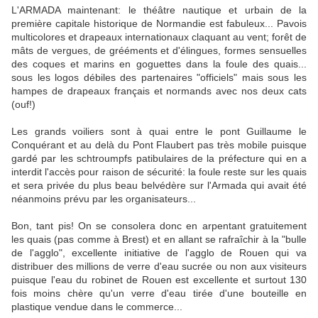
L'ARMADA maintenant: le théâtre nautique et urbain de la
première capitale historique de Normandie est fabuleux... Pavois
multicolores et drapeaux internationaux claquant au vent; forêt de
mâts de vergues, de grééments et d'élingues, formes sensuelles
des coques et marins en goguettes dans la foule des quais...
sous les logos débiles des partenaires "officiels" mais sous les
hampes de drapeaux français et normands avec nos deux cats
(ouf!)
Les grands voiliers sont à quai entre le pont Guillaume le
Conquérant et au delà du Pont Flaubert pas très mobile puisque
gardé par les schtroumpfs patibulaires de la préfecture qui en a
interdit l'accès pour raison de sécurité: la foule reste sur les quais
et sera privée du plus beau belvédère sur l'Armada qui avait été
néanmoins prévu par les organisateurs...
Bon, tant pis! On se consolera donc en arpentant gratuitement
les quais (pas comme à Brest) et en allant se rafraîchir à la "bulle
de l'agglo", excellente initiative de l'agglo de Rouen qui va
distribuer des millions de verre d'eau sucrée ou non aux visiteurs
puisque l'eau du robinet de Rouen est excellente et surtout 130
fois moins chère qu'un verre d'eau tirée d'une bouteille en
plastique vendue dans le commerce...