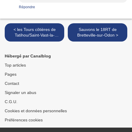
Répondre
< les Tours côtières de
Sauvons le 18RT de
Tatihou/Saint-Vast-la-
Bretteville-sur-Odon >
Hougue (réseau Vauban)
classées au Patrimoine
Mondial de l'Humanité
Hébergé par Canalblog
Top articles
Pages
Contact
Signaler un abus
C.G.U.
Cookies et données personnelles
Préférences cookies