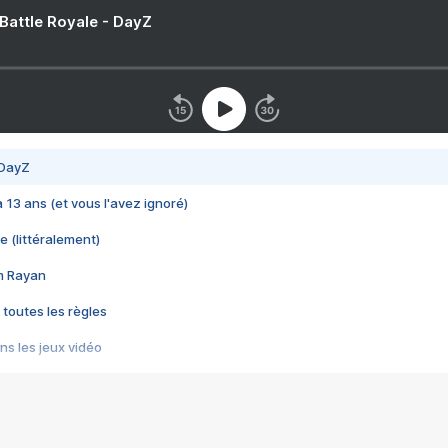
 Battle Royale - DayZ
 DayZ
 a 13 ans (et vous l'avez ignoré)
e (littéralement)
im Rayan
 toutes les règles
s les jeux vidéo
us choquant de Rockstar ? - Le scandale BULLY
e plus moche de Steam