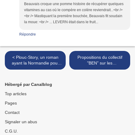
Beauvais croque une pomme histoire de récupérer quelques
vitamines au cas où le compère en colère reviendrait...<br />
<br /> Mastiquant la première bouchée, Beauvais fit soudain
la moue: <br /> ... LEVERN était dans le fruit...
Répondre
< Plouc-Story, un roman
Propositions du collectif
ayant la Normandie pour
"BEN" sur les
cadre
redécoupages territoriaux
en France: >
Hébergé par Canalblog
Top articles
Pages
Contact
Signaler un abus
C.G.U.