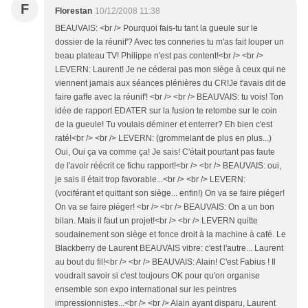
F
Florestan
10/12/2008 11:38
BEAUVAIS: <br /> Pourquoi fais-tu tant la gueule sur le
dossier de la réunif'? Avec tes conneries tu m'as fait louper un
beau plateau TV! Philippe n'est pas content!<br /> <br />
LEVERN: Laurent! Je ne céderai pas mon siège à ceux qui ne
viennent jamais aux séances plénières du CR!Je t'avais dit de
faire gaffe avec la réunif'! <br /> <br /> BEAUVAIS: tu vois! Ton
idée de rapport EDATER sur la fusion te retombe sur le coin
de la gueule! Tu voulais déminer et enterrer? Eh bien c'est
raté!<br /> <br /> LEVERN: (grommelant de plus en plus...)
Oui, Oui ça va comme ça! Je sais! C'était pourtant pas faute
de l'avoir réécrit ce fichu rapport!<br /> <br /> BEAUVAIS: oui,
je sais il était trop favorable...<br /> <br /> LEVERN:
(vociférant et quittant son siège... enfin!) On va se faire piéger!
On va se faire piéger! <br /> <br /> BEAUVAIS: On a un bon
bilan. Mais il faut un projet!<br /> <br /> LEVERN quitte
soudainement son siège et fonce droit à la machine à café. Le
Blackberry de Laurent BEAUVAIS vibre: c'est l'autre... Laurent
au bout du fil!<br /> <br /> BEAUVAIS: Alain! C'est Fabius ! Il
voudrait savoir si c'est toujours OK pour qu'on organise
ensemble son expo international sur les peintres
impressionnistes...<br /> <br /> Alain ayant disparu, Laurent