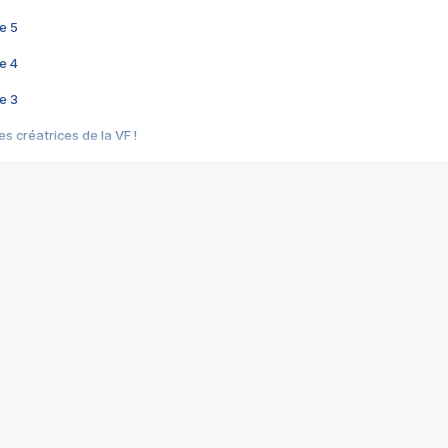
e 5
e 4
e 3
s créatrices de la VF !
e 2
e 1
e Mektoub My Love arrive enfin ! Rencontre avec Shaïn Boumedine et Sal
i : après Toni en famille
elle réalise le bouleversant Dites lui que je l'aime
ais ! Rencontre autour de Vie privée de Rebecca Zlotowski
 de Marguerite, Grave... Rencontre avec Ella Rumpf
 Les Rêveurs, un film intime sur la santé mentale