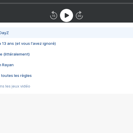
 DayZ
 a 13 ans (et vous l'avez ignoré)
e (littéralement)
im Rayan
 toutes les règles
s les jeux vidéo
us choquant de Rockstar ? - Le scandale BULLY
e plus moche de Steam
du RÊVE tourne au CAUCHEMAR
pendant 8 heures