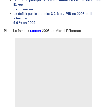
Une dette publique de
1400 milliards d'Euros
soit
20 000
Euros
par Français
Le déficit public a atteint
3,2 % du PIB
en 2008, et il
atteindra
5,6 %
en 2009
Plus : Le fameux
rapport
2005 de Michel Pébereau