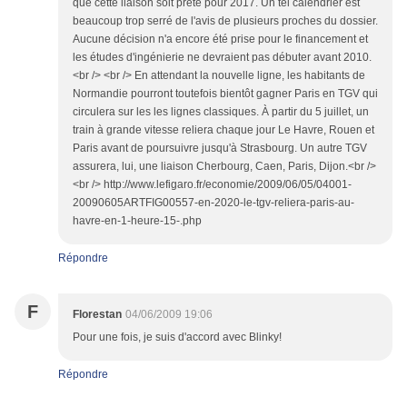
que cette liaison soit prête pour 2017. Un tel calendrier est
beaucoup trop serré de l'avis de plusieurs proches du dossier.
Aucune décision n'a encore été prise pour le financement et
les études d'ingénierie ne devraient pas débuter avant 2010.
<br /> <br /> En attendant la nouvelle ligne, les habitants de
Normandie pourront toutefois bientôt gagner Paris en TGV qui
circulera sur les les lignes classiques. À partir du 5 juillet, un
train à grande vitesse reliera chaque jour Le Havre, Rouen et
Paris avant de poursuivre jusqu'à Strasbourg. Un autre TGV
assurera, lui, une liaison Cherbourg, Caen, Paris, Dijon.<br />
<br /> http://www.lefigaro.fr/economie/2009/06/05/04001-
20090605ARTFIG00557-en-2020-le-tgv-reliera-paris-au-
havre-en-1-heure-15-.php
Répondre
F
Florestan
04/06/2009 19:06
Pour une fois, je suis d'accord avec Blinky!
Répondre