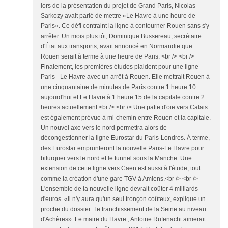
lors de la présentation du projet de Grand Paris, Nicolas
Sarkozy avait parlé de mettre «Le Havre à une heure de
Paris». Ce défi contraint la ligne à contourner Rouen sans s'y
arrêter. Un mois plus tôt, Dominique Bussereau, secrétaire
d'État aux transports, avait annoncé en Normandie que
Rouen serait à terme à une heure de Paris. <br /> <br />
Finalement, les premières études plaident pour une ligne
Paris - Le Havre avec un arrêt à Rouen. Elle mettrait Rouen à
une cinquantaine de minutes de Paris contre 1 heure 10
aujourd'hui et Le Havre à 1 heure 15 de la capitale contre 2
heures actuellement.<br /> <br /> Une patte d'oie vers Calais
est également prévue à mi-chemin entre Rouen et la capitale.
Un nouvel axe vers le nord permettra alors de
décongestionner la ligne Eurostar du Paris-Londres. À terme,
des Eurostar emprunteront la nouvelle Paris-Le Havre pour
bifurquer vers le nord et le tunnel sous la Manche. Une
extension de cette ligne vers Caen est aussi à l'étude, tout
comme la création d'une gare TGV à Amiens.<br /> <br />
L'ensemble de la nouvelle ligne devrait coûter 4 milliards
d'euros. «Il n'y aura qu'un seul tronçon coûteux, explique un
proche du dossier : le franchissement de la Seine au niveau
d'Achères». Le maire du Havre , Antoine Rufenacht aimerait