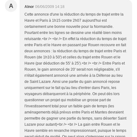
A
Alnor
06/06/2009 14:18
Cette annonce d'une la réduction du temps de trajet entre la
Havre et Paris à 1h15 contre 2h07 aujourd'hui est
certainement une bonne nouvelle pour la Normandie.
Pourtant entre les lignes se dessine une réalité bien moins
reluisante.<br /> <br /> En effet la réduction du temps de trajet
entre Paris et le Havre en passant par Rouen recouvre en fait
deux annonces : la réduction du temps de trajet entre Paris et
Rouen (de 1h10 à 50') et celles du trajet entre Rouen et le
Havre (par déduction de 55' à 25').<br /> <br /> Entre Paris et
Rouen, le gain annoncé de 20' serait non négligeable, s'il
n'était également annoncé une arrivée à la Défense au lieu
de Saint Lazare. Ainsi une partie du gain annoncé repose
uniquement sur le fait qu'au lieu d'entrer dans Paris, les
voyageurs débarqueront à la périphérie. On peut dès lors
questionner un projet qui mobilise un grosse part de
l'investissement total pour un faible gain de temps (les
aménagements déjà prévus entre Paris et Mantes devraient
permettre de gagner une partie du temps, sans déserter Saint
Lazare pour autant)<br /> <br /> La gain entre Rouen et le
Havre semble en revanche impressionnant, puisque le temps
serait réduit de moitié. On peut alors s'interroger sur la raison