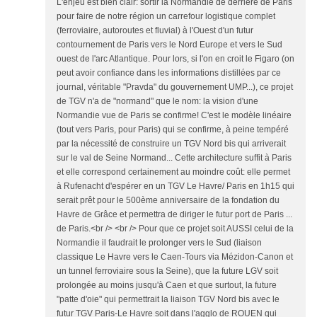
L'enjeu est bien clair: sortir la Normandie de derrière de Paris
pour faire de notre région un carrefour logistique complet
(ferroviaire, autoroutes et fluvial) à l'Ouest d'un futur
contournement de Paris vers le Nord Europe et vers le Sud
ouest de l'arc Atlantique. Pour lors, si l'on en croit le Figaro (on
peut avoir confiance dans les informations distillées par ce
journal, véritable "Pravda" du gouvernement UMP...), ce projet
de TGV n'a de "normand" que le nom: la vision d'une
Normandie vue de Paris se confirme! C'est le modèle linéaire
(tout vers Paris, pour Paris) qui se confirme, à peine tempéré
par la nécessité de construire un TGV Nord bis qui arriverait
sur le val de Seine Normand... Cette architecture suffit à Paris
et elle correspond certainement au moindre coût: elle permet
à Rufenacht d'espérer en un TGV Le Havre/ Paris en 1h15 qui
serait prêt pour le 500ème anniversaire de la fondation du
Havre de Grâce et permettra de diriger le futur port de Paris ...
de Paris.<br /> <br /> Pour que ce projet soit AUSSI celui de la
Normandie il faudrait le prolonger vers le Sud (liaison
classique Le Havre vers le Caen-Tours via Mézidon-Canon et
un tunnel ferroviaire sous la Seine), que la future LGV soit
prolongée au moins jusqu'à Caen et que surtout, la future
"patte d'oie" qui permettrait la liaison TGV Nord bis avec le
futur TGV Paris-Le Havre soit dans l'agglo de ROUEN qui