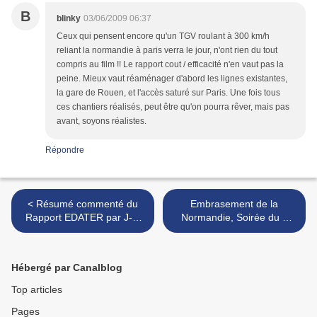
B
blinky
03/06/2009 06:37
Ceux qui pensent encore qu'un TGV roulant à 300 km/h
reliant la normandie à paris verra le jour, n'ont rien du tout
compris au film !! Le rapport cout / efficacité n'en vaut pas la
peine. Mieux vaut réaménager d'abord les lignes existantes,
la gare de Rouen, et l'accès saturé sur Paris. Une fois tous
ces chantiers réalisés, peut être qu'on pourra rêver, mais pas
avant, soyons réalistes.
Répondre
< Résumé commenté du
Embrasement de la
Rapport EDATER par J-F.
Normandie, Soirée du 6
Brisset
juin, et les Courants de la
Liberté >
Hébergé par Canalblog
Top articles
Pages