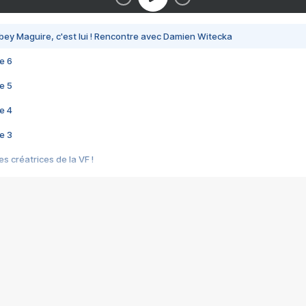
bey Maguire, c'est lui ! Rencontre avec Damien Witecka
e 6
e 5
e 4
e 3
s créatrices de la VF !
e 2
e 1
e Mektoub My Love arrive enfin ! Rencontre avec Shaïn Boumedine et Sal
i : après Toni en famille
elle réalise le bouleversant Dites lui que je l'aime