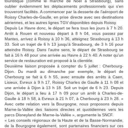
touristique (comme le marché de Noël à Strasbourg), sans
oublier évidemment les déplacements professionnels qui s'en
trouveront facilités. A commencer par la desserte de l'aéroport de
Roissy Charles-de-Gaulle, en prise directe avec ses destinations
aériennes, et les autres lignes TGV disponibles depuis Roissy.
Depuis Le Havre donc, le départ se fera tous les jours à 7 h 20.
Arrêt à Rouen et nouveau départ à 8 h 04, vous passez par
Mantes, arrivez à Roissy à 10 h 36, atteignez Strasbourg à 13 h
33. Soit un trajet de 6 h 13 jusqu'à Strasbourg, de 3 h 16 pour
atteindre Roissy. Dans l'autre sens, le départ de Strasbourg se
fait à 16 h 48 pour une arrivée au Havre à 22 h 40. A noter qu'un
service de restauration est proposé à la clientèle.
Deuxième liaison proposée à compter du 5 juillet : Cherbourg-
Dijon. Du mardi au dimanche par exemple, le départ de
Cherbourg se fait à 6 h 55, avec ensuite des arrêts à Caen,
Lisieux, Evreux à 9 h 17, Roissy Charles de Gaulle à 11 h 08 et
une arrivée à Dijon à 13 h 18. Soit un trajet de 6 h 23. Depuis
Dijon, le départ a lieu à 17 h 09 pour un arrêt à Charles-de-
Gaulle à 18 h 58, à Evreux à 21 h 07, à Cherbourg à 23 h 28. «
Avec cette relation vers la Bourgogne, nous proposons depuis
Marne-la-Vallée des liaisons directes et quotidiennes vers les
parcs Disneyland de Marne-la-Vallée », argumente la SNCF.
« Les conseils régionaux de la Haute et de la Basse-Normandie,
de la Bourgogne également, sont partenaires financiers sur ces