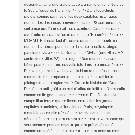
deviendrait ainsi une vraie plaque tournante entre le Nord et
le Sud à l'ouest de Paris...<br /> <br /> Dans les actuels
projets, comme par magie, les deux capitales historiques
normandes désormais gouvernées par le PS sont ignorées:
soit parce que l'une serait trop excentrée (Caen), soit parce
que l'autre ne serait qu'un intermédiaire (Rouen)<br /> <br />
MORALITE: il nous faut d'urgence un projet métropolitain
normand cohérent pour contrer la sempiternelle stratégie
parisienne vis à vis de la Normandie ! Diviser (une ville UMP
contre deux villes PS) pour régner! Sommes-nous assez
bêtes pour tomber une nouvelle fois dans le panneau?<br />
Paris a toujours été vache avec la Normandie: c'est donc le
moment de leur proposer quelque chose! et d'unifier le
pilotage de notre région!<br /> Car cette histoire de "Grand
Paris" a un petit goût bien réel d'adieu définitif à la Normandie
comme entité géo-historique cohérente: En effet, dans la
compétition féroce que se livrent entre elles les grandes
capitales mondiales, l'affirmation de Paris, mégalopole
mondiale accomplie (c'est à dire avec le contrôle d'un
débouché maritime) sera irresistible et c'est la Normandie qui
sera sacrifiée pour cet objectif qui sera présenté bientôt
comme un "intérêt national majeur"... On fera donc du bien