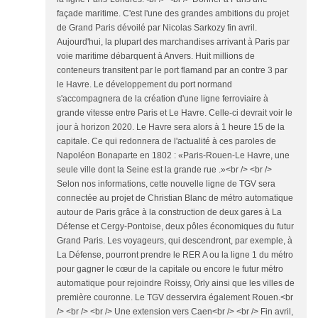
façade maritime. C'est l'une des grandes ambitions du projet
de Grand Paris dévoilé par Nicolas Sarkozy fin avril.
Aujourd'hui, la plupart des marchandises arrivant à Paris par
voie maritime débarquent à Anvers. Huit millions de
conteneurs transitent par le port flamand par an contre 3 par
le Havre. Le développement du port normand
s'accompagnera de la création d'une ligne ferroviaire à
grande vitesse entre Paris et Le Havre. Celle-ci devrait voir le
jour à horizon 2020. Le Havre sera alors à 1 heure 15 de la
capitale. Ce qui redonnera de l'actualité à ces paroles de
Napoléon Bonaparte en 1802 : «Paris-Rouen-Le Havre, une
seule ville dont la Seine est la grande rue .»<br /> <br />
Selon nos informations, cette nouvelle ligne de TGV sera
connectée au projet de Christian Blanc de métro automatique
autour de Paris grâce à la construction de deux gares à La
Défense et Cergy-Pontoise, deux pôles économiques du futur
Grand Paris. Les voyageurs, qui descendront, par exemple, à
La Défense, pourront prendre le RER A ou la ligne 1 du métro
pour gagner le cœur de la capitale ou encore le futur métro
automatique pour rejoindre Roissy, Orly ainsi que les villes de
première couronne. Le TGV desservira également Rouen.<br
/> <br /> <br /> Une extension vers Caen<br /> <br /> Fin avril,