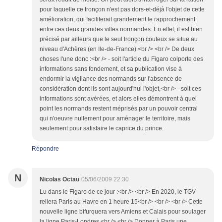
pour laquelle ce tronçon n'est pas dors-et-déjà l'objet de cette
amélioration, qui faciliterait grandement le rapprochement
entre ces deux grandes villes normandes. En effet, il est bien
précisé par ailleurs que le seul tronçon couteux se situe au
niveau d'Achères (en Ile-de-France).<br /> <br /> De deux
choses l'une donc :<br /> - soit l'article du Figaro colporte des
informations sans fondement, et sa publication vise à
endormir la vigilance des normands sur l'absence de
considération dont ils sont aujourd'hui l'objet,<br /> - soit ces
informations sont avérées, et alors elles démontrent à quel
point les normands restent méprisés par un pouvoir central
qui n'oeuvre nullement pour aménager le territoire, mais
seulement pour satisfaire le caprice du prince.
Répondre
N
Nicolas Octau
05/06/2009 22:30
Lu dans le Figaro de ce jour :<br /> <br /> En 2020, le TGV
reliera Paris au Havre en 1 heure 15<br /> <br /> <br /> Cette
nouvelle ligne bifurquera vers Amiens et Calais pour soulager
la ligne Paris-Londres.<br /> <br /> Donner à Paris une