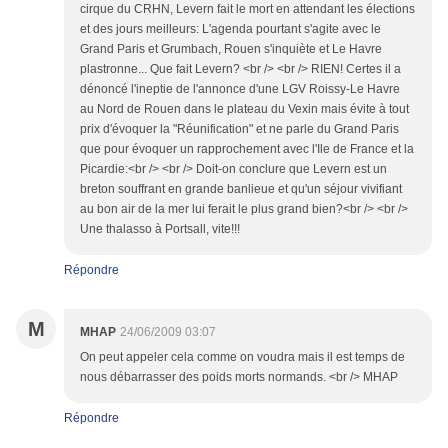
cirque du CRHN, Levern fait le mort en attendant les élections
et des jours meilleurs: L'agenda pourtant s'agite avec le
Grand Paris et Grumbach, Rouen s'inquiète et Le Havre
plastronne... Que fait Levern? <br /> <br /> RIEN! Certes il a
dénoncé l'ineptie de l'annonce d'une LGV Roissy-Le Havre
au Nord de Rouen dans le plateau du Vexin mais évite à tout
prix d'évoquer la "Réunification" et ne parle du Grand Paris
que pour évoquer un rapprochement avec l'Ile de France et la
Picardie:<br /> <br /> Doit-on conclure que Levern est un
breton souffrant en grande banlieue et qu'un séjour vivifiant
au bon air de la mer lui ferait le plus grand bien?<br /> <br />
Une thalasso à Portsall, vite!!!
Répondre
M
MHAP
24/06/2009 03:07
On peut appeler cela comme on voudra mais il est temps de
nous débarrasser des poids morts normands. <br /> MHAP
Répondre