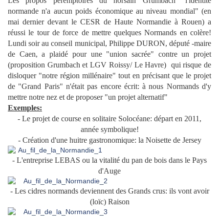
Les propos péremptoires du horsain Grumbach "l'identité
normande n'a aucun poids économique au niveau mondial" (en
mai dernier devant le CESR de Haute Normandie à Rouen) a
réussi le tour de force de mettre quelques Normands en colère!
Lundi soir au conseil municipal, Philippe DURON, député -maire
de Caen, a plaidé pour une "union sacrée" contre un projet
(proposition Grumbach et LGV Roissy/ Le Havre) qui risque de
disloquer "notre région millénaire" tout en précisant que le projet
de "Grand Paris" n'était pas encore écrit: à nous Normands d'y
mettre notre nez et de proposer "un projet alternatif"
Exemples:
- Le projet de course en solitaire Solocéane: départ en 2011,
année symbolique!
- Création d'une huitre gastronomique: la Noisette de Jersey
- L'entreprise LEBAS ou la vitalité du pan de bois dans le Pays
d'Auge
- Les cidres normands deviennent des Grands crus: ils vont avoir
(loïc) Raison