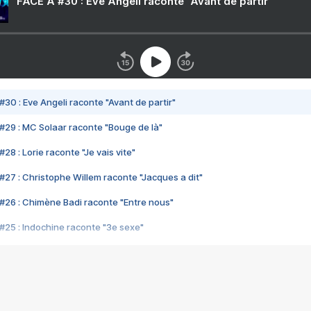
FACE A #30 : Eve Angeli raconte "Avant de partir"
#30 : Eve Angeli raconte "Avant de partir"
#29 : MC Solaar raconte "Bouge de là"
28 : Lorie raconte "Je vais vite"
#27 : Christophe Willem raconte "Jacques a dit"
#26 : Chimène Badi raconte "Entre nous"
#25 : Indochine raconte "3e sexe"
#24 : Zaho raconte "C'est chelou"
#23 : Patrick Bruel raconte "Au café des délices"
#22 : Kyo raconte "Le chemin"