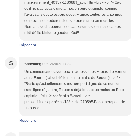
mais-surement_40337-1183889_actu.Htm<br /> <br /> Sauf
qu'il ne s'agit pas d'une annexion pure et simple, comme
l'avait sans doute espéré ouest-France, toutes les antennes
de proximité produiront leurs propres programmes, les
Normands échapperont donc aux soirées fest-noz et après-
midi défilé biniou-bigouden. Ouf!!
Répondre
S
Sadviking
09/12/2009 17:32
Un commentaire savoureux à l'adresse des Fabius, Le Vern et
autre Four.... (j'ai oublié le nom du maire de Rouen!):<br />
"Reste qu'actuellement, sans aéroport digne de ce nom et
sans ligne régulière, Rouen a déjà beaucoup moins un R de
capitale…"<br /> <br /> http://www.havre-
presse.fr/index.php/cms/13/article/270595/Boos_aeroport_de
_brousse
Répondre