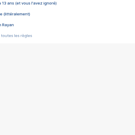
 a 13 ans (et vous l'avez ignoré)
e (littéralement)
im Rayan
 toutes les règles
s les jeux vidéo
us choquant de Rockstar ? - Le scandale BULLY
e plus moche de Steam
du RÊVE tourne au CAUCHEMAR
pendant 8 heures
it… à tort
umiliés par un jeu vidéo
ire - Final Fantasy 8
ti un empire - Age of Empires