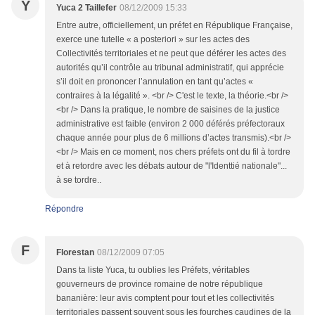
Y
Yuca 2 Taillefer
08/12/2009 15:33
Entre autre, officiellement, un préfet en République Française,
exerce une tutelle « a posteriori » sur les actes des
Collectivités territoriales et ne peut que déférer les actes des
autorités qu’il contrôle au tribunal administratif, qui apprécie
s’il doit en prononcer l’annulation en tant qu’actes «
contraires à la légalité ». <br /> C'est le texte, la théorie.<br />
<br /> Dans la pratique, le nombre de saisines de la justice
administrative est faible (environ 2 000 déférés préfectoraux
chaque année pour plus de 6 millions d’actes transmis).<br />
<br /> Mais en ce moment, nos chers préfets ont du fil à tordre
et à retordre avec les débats autour de "l'Identtié nationale"...
à se tordre..
Répondre
F
Florestan
08/12/2009 07:05
Dans ta liste Yuca, tu oublies les Préfets, véritables
gouverneurs de province romaine de notre république
bananière: leur avis comptent pour tout et les collectivités
territoriales passent souvent sous les fourches caudines de la