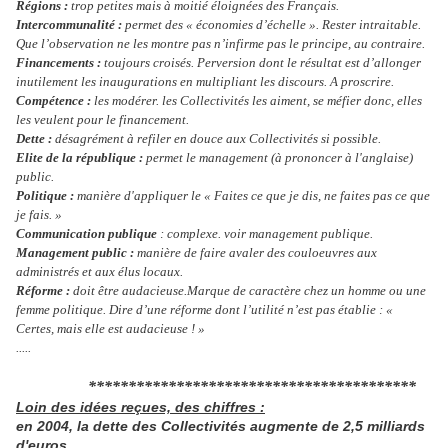
Régions :
trop petites mais à moitié éloignées des Français.
Intercommunalité :
permet des « économies d’échelle ». Rester intraitable.
Que l’observation ne les montre pas n’infirme pas le principe, au contraire.
Financements :
toujours croisés. Perversion dont le résultat est d’allonger
inutilement les inaugurations en multipliant les discours. A proscrire.
Compétence :
les modérer. les Collectivités les aiment, se méfier donc, elles
les veulent pour le financement.
Dette :
désagrément à refiler en douce aux Collectivités si possible.
Elite de la république :
permet le management (à prononcer à l'anglaise)
public.
Politique :
manière d'appliquer le « Faites ce que je dis, ne faites pas ce que
je fais. »
Communication publique
: complexe. voir management publique.
Management public :
manière de faire avaler des couloeuvres aux
administrés et aux élus locaux.
Réforme :
doit être audacieuse.Marque de caractère chez un homme ou une
femme politique. Dire d’une réforme dont l’utilité n’est pas établie : «
Certes, mais elle est audacieuse ! »
.....
*****************************************
Loin des idées reçues, des chiffres :
en 2004, la dette des Collectivités augmente de 2,5 milliards
d'euros.