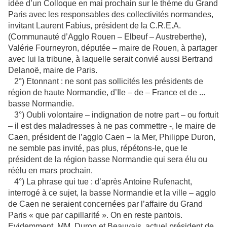
idée d’un Colloque en mai prochain sur le thème du Grand
Paris avec les responsables des collectivités normandes,
invitant Laurent Fabius, président de la C.R.E.A.
(Communauté d’Agglo Rouen – Elbeuf – Austreberthe),
Valérie Fourneyron, députée – maire de Rouen, à partager
avec lui la tribune, à laquelle serait convié aussi Bertrand
Delanoë, maire de Paris.
2°)
Etonnant : ne sont pas sollicités les présidents de
région de haute Normandie, d’Ile – de – France et de ...
basse Normandie.
3°) Oubli volontaire – indignation de notre part – ou fortuit
– il est des maladresses à ne pas commettre -, le maire de
Caen, président de l’agglo Caen – la Mer, Philippe Duron,
ne semble pas invité, pas plus, répétons-le, que le
président de la région basse Normandie qui sera élu ou
réélu en mars prochain.
4°) La phrase qui tue : d’après Antoine Rufenacht,
interrogé à ce sujet, la basse Normandie et la ville – agglo
de Caen ne seraient concernées par l’affaire du Grand
Paris « que par capillarité ». On en reste pantois.
Evidemment, MM. Duron et Beauvais, actuel président de