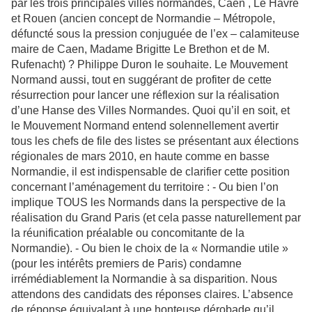
par les trois principales villes normandes, Caen , Le Havre
et Rouen (ancien concept de Normandie – Métropole,
défuncté sous la pression conjuguée de l’ex – calamiteuse
maire de Caen, Madame Brigitte Le Brethon et de M.
Rufenacht) ? Philippe Duron le souhaite. Le Mouvement
Normand aussi, tout en suggérant de profiter de cette
résurrection pour lancer une réflexion sur la réalisation
d’une Hanse des Villes Normandes. Quoi qu’il en soit, et
le Mouvement Normand entend solennellement avertir
tous les chefs de file des listes se présentant aux élections
régionales de mars 2010, en haute comme en basse
Normandie, il est indispensable de clarifier cette position
concernant l’aménagement du territoire : - Ou bien l’on
implique TOUS les Normands dans la perspective de la
réalisation du Grand Paris (et cela passe naturellement par
la réunification préalable ou concomitante de la
Normandie). - Ou bien le choix de la « Normandie utile »
(pour les intérêts premiers de Paris) condamne
irrémédiablement la Normandie à sa disparition. Nous
attendons des candidats des réponses claires. L’absence
de réponse équivalant à une honteuse dérobade qu’il