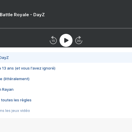
 Battle Royale - DayZ
 DayZ
 a 13 ans (et vous l'avez ignoré)
e (littéralement)
im Rayan
 toutes les règles
s les jeux vidéo
us choquant de Rockstar ? - Le scandale BULLY
e plus moche de Steam