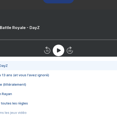
 Battle Royale - DayZ
 DayZ
 a 13 ans (et vous l'avez ignoré)
e (littéralement)
im Rayan
 toutes les règles
s les jeux vidéo