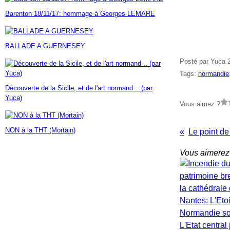
Janvier
Février
Mars
Avril
Mai
(7)
(42)
(16)
(23)
(30)
Barenton 18/11/17: hommage à Georges LEMARE
Janvier
Février
Mars
Avril
(14)
(60)
(9)
(7)
Janvier
Février
Mars
(17)
(24)
(18)
Janvier
Février
(46)
(23)
BALLADE A GUERNESEY
Janvier
(35)
Posté par Yuca 2 
Tags:
normandie
Découverte de la Sicile, et de l'art normand .. (par
Yuca)
Vous aimez ?
NON à la THT (Mortain)
Vous aimerez 