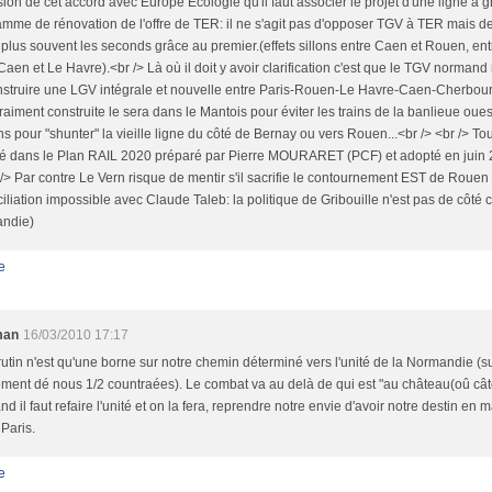
sion de cet accord avec Europe Ecologie qu'il faut associer le projet d'une ligne à 
mme de rénovation de l'offre de TER: il ne s'agit pas d'opposer TGV à TER mais de
 plus souvent les seconds grâce au premier.(effets sillons entre Caen et Rouen, en
Caen et Le Havre).<br /> Là où il doit y avoir clarification c'est que le TGV norman
nstruire une LGV intégrale et nouvelle entre Paris-Rouen-Le Havre-Caen-Cherbour
raiment construite le sera dans le Mantois pour éviter les trains de la banlieue oues
ns pour "shunter" la vieille ligne du côté de Bernay ou vers Rouen...<br /> <br /> To
é dans le Plan RAIL 2020 préparé par Pierre MOURARET (PCF) et adopté en juin 2
 /> Par contre Le Vern risque de mentir s'il sacrifie le contournement EST de Rouen s
iliation impossible avec Claude Taleb: la politique de Gribouille n'est pas de côté c
ndie)
e
man
16/03/2010 17:17
utin n'est qu'une borne sur notre chemin déterminé vers l'unité de la Normandie (su
tement dé nous 1/2 countraées). Le combat va au delà de qui est "au château(oû câ
d il faut refaire l'unité et on la fera, reprendre notre envie d'avoir notre destin en m
Paris.
e