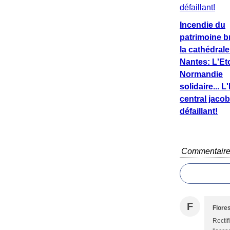
Incendie du
patrimoine b
la cathédrale
Nantes: L'Eto
Normandie
solidaire... L
central jacob
défaillant!
Commentair
F
Flore
Rectif