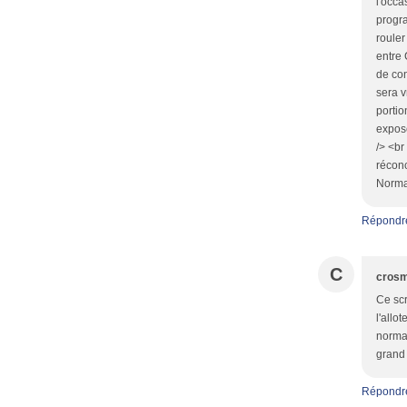
l'occa
progra
rouler
entre 
de co
sera v
portio
expos
/> <br
réconc
Norma
Répondr
C
cros
Ce scr
l'allo
norman
grand 
Répondr