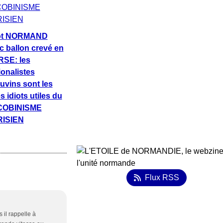
ot NORMAND
c ballon crevé en
SE: les
ionalistes
uvins sont les
s idiots utiles du
COBINISME
ISIEN
Flux RSS
il rappelle à