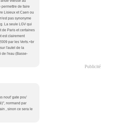
grande vitesse au
 permettre de faire
tre Lisieux et Caen ou
d n'est pas synonyme
g. La seule LGV qui
t de Paris et certaines
ut est clairement
009 par les Verts.<br
ur l'autel de la
i de l'eau (Basse-
Publicité
s nout' gate pou'
té)", normand par
ain , sinon ce sera le