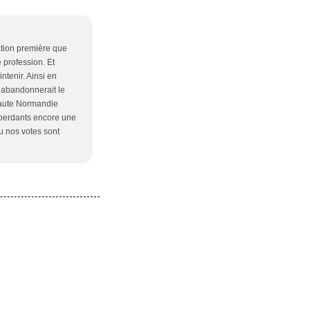
ation première que
 profession. Et
ntenir. Ainsi en
 abandonnerait le
haute Normandie
 perdants encore une
nu nos votes sont