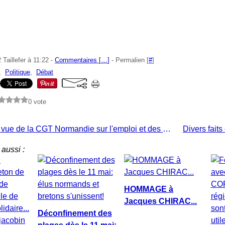
Taillefer à 11:22 -
Commentaires [
…
]
- Permalien [
#
]
,
Politique
,
Débat
0 vote
Le point de vue de la CGT Normandie sur l'emploi et des mesures prises
aussi :
HOMMAGE à
Jacques CHIRAC...
Déconfinement des