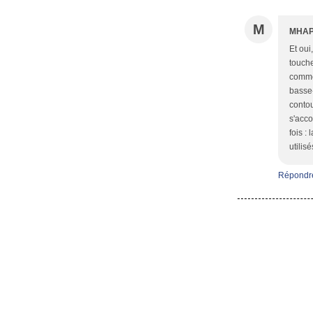
M
MHA
Et oui
touche
comme 
basse-
contou
s'acco
fois :
utilis
Répondr