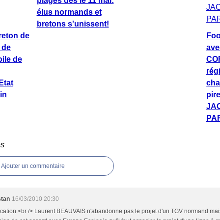
plages dès le 11 mai:
élus normands et
bretons s'unissent!
reton de
Fo
 de
ave
ile de
COR
rég
'Etat
cha
in
pire
JA
PAR
es
Ajouter un commentaire
stan
16/03/2010 20:30
ication:<br /> Laurent BEAUVAIS n'abandonne pas le projet d'un TGV normand mais 