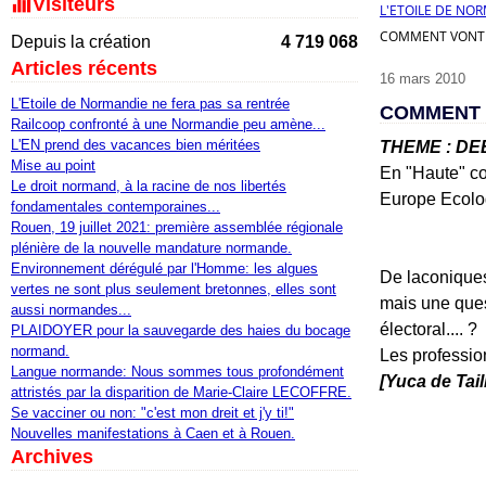
Visiteurs
L'ETOILE DE NO
COMMENT VONT S
Depuis la création
4 719 068
Articles récents
16 mars 2010
L'Etoile de Normandie ne fera pas sa rentrée
COMMENT 
Railcoop confronté à une Normandie peu amène...
L'EN prend des vacances bien méritées
THEME : D
Mise au point
En "Haute" co
Le droit normand, à la racine de nos libertés
Europe Ecolog
fondamentales contemporaines...
Rouen, 19 juillet 2021: première assemblée régionale
plénière de la nouvelle mandature normande.
Environnement dérégulé par l'Homme: les algues
De laconiques
vertes ne sont plus seulement bretonnes, elles sont
mais une ques
aussi normandes...
électoral.... ?
PLAIDOYER pour la sauvegarde des haies du bocage
normand.
Les profession
Langue normande: Nous sommes tous profondément
[Yuca de Tail
attristés par la disparition de Marie-Claire LECOFFRE.
Se vacciner ou non: "c'est mon dreit et j'y ti!"
Nouvelles manifestations à Caen et à Rouen.
Archives