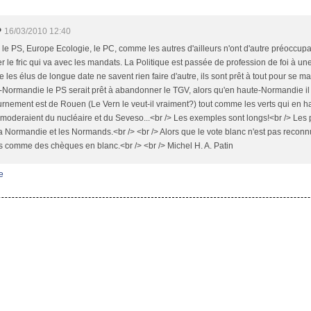
P
16/03/2010 12:40
, le PS, Europe Ecologie, le PC, comme les autres d'ailleurs n'ont d'autre préoccup
r le fric qui va avec les mandats. La Politique est passée de profession de foi à une
les élus de longue date ne savent rien faire d'autre, ils sont prêt à tout pour se mai
Normandie le PS serait prêt à abandonner le TGV, alors qu'en haute-Normandie il
rnement est de Rouen (Le Vern le veut-il vraiment?) tout comme les verts qui en 
moderaient du nucléaire et du Seveso...<br /> Les exemples sont longs!<br /> Les
 la Normandie et les Normands.<br /> <br /> Alors que le vote blanc n'est pas recon
és comme des chèques en blanc.<br /> <br /> Michel H. A. Patin
e