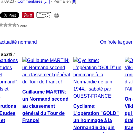
 à 09:23 -
Commentaires [
…
]
- Permalien [
#
]
0 vote
actualité normand
On frôle la gue
aussi :
Guillaume MARTIN:
un Normand second
On 
rutions
au classement
Cyclisme:
Vik
"Etudes
général du Tour de
L'opération "GOLD"
qui
et
France!
un hommage à la
dra
Normandie de juin
tra