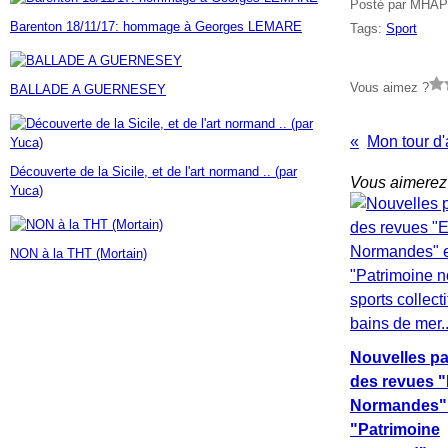
Posté par MHAP
Janvier
Février
Mars
Avril
Mai
(7)
(42)
(16)
(23)
(30)
Barenton 18/11/17: hommage à Georges LEMARE
Tags:
Sport
Janvier
Février
Mars
Avril
(14)
(60)
(9)
(7)
Janvier
Février
Mars
(17)
(24)
(18)
Janvier
Février
(46)
(23)
Vous aimez ?
BALLADE A GUERNESEY
Janvier
(35)
Mon tour d'
Découverte de la Sicile, et de l'art normand .. (par
Vous aimerez 
Yuca)
NON à la THT (Mortain)
Nouvelles pa
des revues 
Normandes" 
"Patrimoine