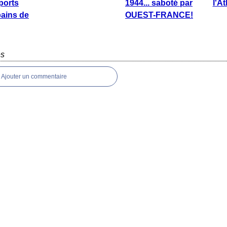
ports
1944... saboté par
l'At
 bains de
OUEST-FRANCE!
es
Ajouter un commentaire