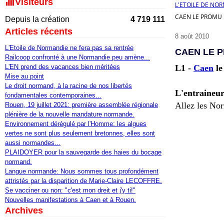
Visiteurs
L'ETOILE DE NO
CAEN LE PROMU 
Depuis la création
4 719 111
Articles récents
8 août 2010
L'Etoile de Normandie ne fera pas sa rentrée
CAEN LE P
Railcoop confronté à une Normandie peu amène...
L'EN prend des vacances bien méritées
L1 -
Caen
le
Mise au point
Le droit normand, à la racine de nos libertés
L'entraineur
fondamentales contemporaines...
Allez les No
Rouen, 19 juillet 2021: première assemblée régionale
plénière de la nouvelle mandature normande.
Environnement dérégulé par l'Homme: les algues
vertes ne sont plus seulement bretonnes, elles sont
aussi normandes...
PLAIDOYER pour la sauvegarde des haies du bocage
normand.
Langue normande: Nous sommes tous profondément
attristés par la disparition de Marie-Claire LECOFFRE.
Se vacciner ou non: "c'est mon dreit et j'y ti!"
Nouvelles manifestations à Caen et à Rouen.
Archives