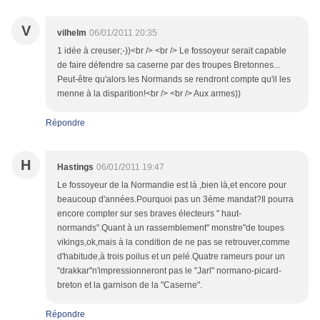
V
vilhelm
06/01/2011 20:35
1 idée à creuser;-))<br /> <br /> Le fossoyeur serait capable
de faire défendre sa caserne par des troupes Bretonnes...
Peut-être qu'alors les Normands se rendront compte qu'il les
menne à la disparition!<br /> <br /> Aux armes))
Répondre
H
Hastings
06/01/2011 19:47
Le fossoyeur de la Normandie est là ,bien là,et encore pour
beaucoup d'années.Pourquoi pas un 3éme mandat?Il pourra
encore compter sur ses braves électeurs " haut-
normands".Quant à un rassemblement" monstre"de toupes
vikings,ok,mais à la condition de ne pas se retrouver,comme
d'habitude,à trois poilus et un pelé.Quatre rameurs pour un
"drakkar"n'impressionneront pas le "Jarl" normano-picard-
breton et la garnison de la "Caserne".
Répondre