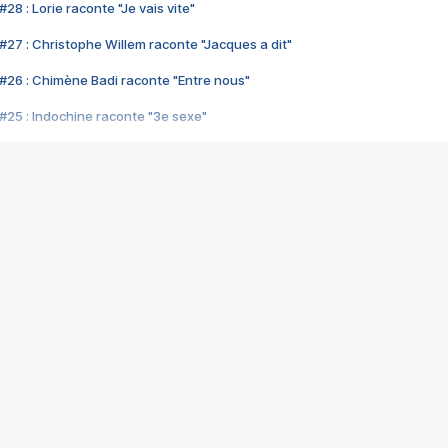
28 : Lorie raconte "Je vais vite"
#27 : Christophe Willem raconte "Jacques a dit"
#26 : Chimène Badi raconte "Entre nous"
#25 : Indochine raconte "3e sexe"
#24 : Zaho raconte "C'est chelou"
#23 : Patrick Bruel raconte "Au café des délices"
#22 : Kyo raconte "Le chemin"
#21 : Nolwenn Leroy raconte "Cassé"
#20 : Patrick Hernandez raconte "Born to be alive"
#19 : Lorie raconte "Près de moi"
#18 : Michael Jones raconte "A nos actes manqués" (avec Jean-Jacque
#17 : Khaled raconte "Aïcha"
#16 : Corneille raconte "Parce qu'on vient de loin"