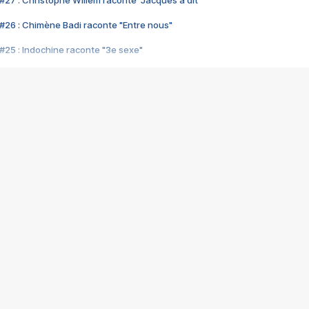
#27 : Christophe Willem raconte "Jacques a dit"
#26 : Chimène Badi raconte "Entre nous"
#25 : Indochine raconte "3e sexe"
#24 : Zaho raconte "C'est chelou"
#23 : Patrick Bruel raconte "Au café des délices"
#22 : Kyo raconte "Le chemin"
#21 : Nolwenn Leroy raconte "Cassé"
#20 : Patrick Hernandez raconte "Born to be alive"
#19 : Lorie raconte "Près de moi"
#18 : Michael Jones raconte "A nos actes manqués" (avec Jean-Jacque
#17 : Khaled raconte "Aïcha"
#16 : Corneille raconte "Parce qu'on vient de loin"
#15 : Indochine raconte "L'aventurier"