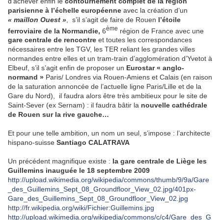
d’achever enfin le
contournement complet de la région
parisienne à l’échelle européenne
avec la création d’un
« maillon Ouest »
, s’il s’agit de faire de Rouen
l’étoile
ème
ferroviaire de la Normandie,
6
région de France avec une
gare centrale de rencontre
et toutes les correspondances
nécessaires entre les TGV, les TER reliant les grandes villes
normandes entre elles et un tram-train d’agglomération d’Yvetot à
Elbeuf, s’il s’agit enfin de proposer un
Eurostar « anglo-
normand »
Paris/ Londres via Rouen-Amiens et Calais (en raison
de la saturation annoncée de l’actuelle ligne Paris/Lille et de la
Gare du Nord), il faudra alors être très ambitieux pour le site de
Saint-Sever (ex Sernam) : il faudra bâtir la
nouvelle cathédrale
de Rouen sur la rive gauche…
Et pour une telle ambition, un nom un seul, s’impose : l’architecte
hispano-suisse
Santiago CALATRAVA
Un précédent magnifique existe :
la gare centrale de Liège les
Guillemins inauguée le 18 septembre 2009
http://upload.wikimedia.org/wikipedia/commons/thumb/9/9a/Gare
_des_Guillemins_Sept_08_Groundfloor_View_02.jpg/401px-
Gare_des_Guillemins_Sept_08_Groundfloor_View_02.jpg
http://fr.wikipedia.org/wiki/Fichier:Guillemins.jpg
http://upload.wikimedia.org/wikipedia/commons/c/c4/Gare_des_G