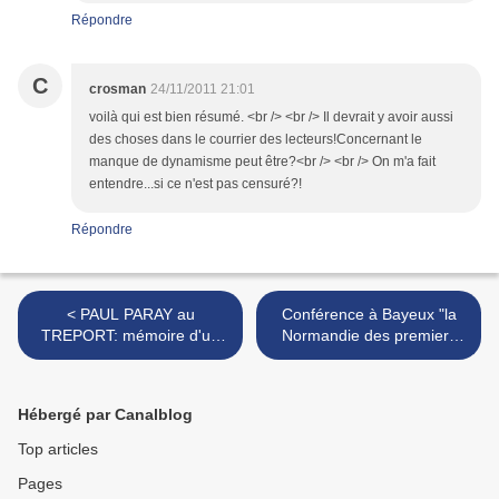
Répondre
C
crosman
24/11/2011 21:01
voilà qui est bien résumé. <br /> <br /> Il devrait y avoir aussi
des choses dans le courrier des lecteurs!Concernant le
manque de dynamisme peut être?<br /> <br /> On m'a fait
entendre...si ce n'est pas censuré?!
Répondre
< PAUL PARAY au
Conférence à Bayeux "la
TREPORT: mémoire d'un
Normandie des premiers
musicien normand...
Ducs" >
Hébergé par Canalblog
Top articles
Pages