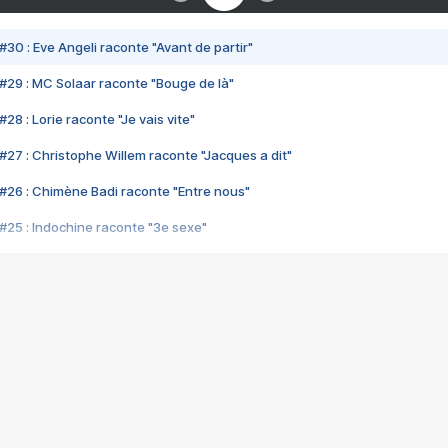
#30 : Eve Angeli raconte "Avant de partir"
#29 : MC Solaar raconte "Bouge de là"
28 : Lorie raconte "Je vais vite"
#27 : Christophe Willem raconte "Jacques a dit"
#26 : Chimène Badi raconte "Entre nous"
#25 : Indochine raconte "3e sexe"
#24 : Zaho raconte "C'est chelou"
#23 : Patrick Bruel raconte "Au café des délices"
#22 : Kyo raconte "Le chemin"
#21 : Nolwenn Leroy raconte "Cassé"
#20 : Patrick Hernandez raconte "Born to be alive"
#19 : Lorie raconte "Près de moi"