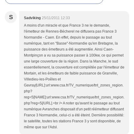
S
Sadviking
25/11/2011 12:33
A moins d'un miracle et que France 3 ne le demande,
l'émetteur de Rennes-Bécherel ne diffusera pas France 3
Normandie - Caen. En effet, depuis le passage au tout
numérique, tant en "Basse"-Normandie qu'en Bretagne, la
puissance des émetteurs a été augmentée. Ainsi Caen-
Montpinçon a vu sa puissance passer à 100kw, ce qui permet
une large couverture de la région. Dans la Manche, le sud
essentiellement, la couverture est complétée par l'émetteur de
Mortain, et les émetteurs de faible puissance de Granville,
Villedieu-les-Poêles et
Gavray[URL]:url:www.csa.fr/TV_numerique/tnt_zones_region.
php?
reg=5[NAME]:url:www.csa.fr/TV_numerique/tnt_zones_region.
php?reg=5[/URL].<br /> A noter qu'avant le passage au tout
numérique Avranches disposait d'un petit réémetteur diffusant
France 3 Normandie, celui-ci a été éteint. Dernière possibilité:
le satellite, toutes les stations France 3 y sont disponible, de
même que sur l'Adsl.