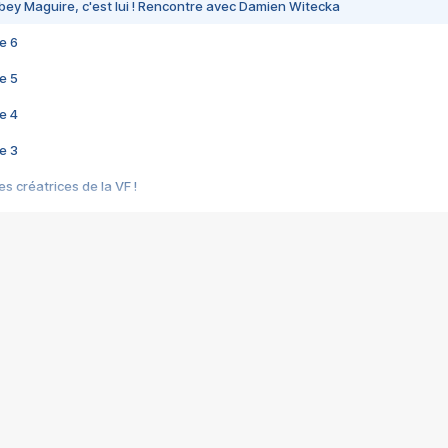
bey Maguire, c'est lui ! Rencontre avec Damien Witecka
e 6
e 5
e 4
e 3
s créatrices de la VF !
e 2
e 1
e Mektoub My Love arrive enfin ! Rencontre avec Shaïn Boumedine et Sal
i : après Toni en famille
elle réalise le bouleversant Dites lui que je l'aime
ais ! Rencontre autour de Vie privée de Rebecca Zlotowski
 de Marguerite, Grave... Rencontre avec Ella Rumpf