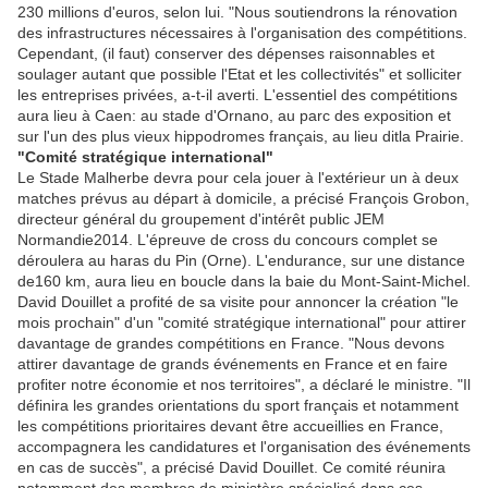
230 millions d'euros, selon lui. "Nous soutiendrons la rénovation
des infrastructures nécessaires à l'organisation des compétitions.
Cependant, (il faut) conserver des dépenses raisonnables et
soulager autant que possible l'Etat et les collectivités" et solliciter
les entreprises privées, a-t-il averti. L'essentiel des compétitions
aura lieu à Caen: au stade d'Ornano, au parc des exposition et
sur l'un des plus vieux hippodromes français, au lieu ditla Prairie.
"Comité stratégique international"
Le Stade Malherbe devra pour cela jouer à l'extérieur un à deux
matches prévus au départ à domicile, a précisé François Grobon,
directeur général du groupement d'intérêt public JEM
Normandie2014. L'épreuve de cross du concours complet se
déroulera au haras du Pin (Orne). L'endurance, sur une distance
de160 km, aura lieu en boucle dans la baie du Mont-Saint-Michel.
David Douillet a profité de sa visite pour annoncer la création "le
mois prochain" d'un "comité stratégique international" pour attirer
davantage de grandes compétitions en France. "Nous devons
attirer davantage de grands événements en France et en faire
profiter notre économie et nos territoires", a déclaré le ministre. "Il
définira les grandes orientations du sport français et notamment
les compétitions prioritaires devant être accueillies en France,
accompagnera les candidatures et l'organisation des événements
en cas de succès", a précisé David Douillet. Ce comité réunira