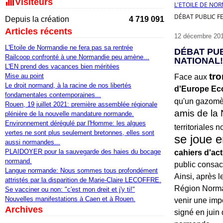
Visiteurs
L'ETOILE DE NO
DÉBAT PUBLIC F
Depuis la création
4 719 091
Articles récents
12 décembre 20
L'Etoile de Normandie ne fera pas sa rentrée
DÉBAT PU
Railcoop confronté à une Normandie peu amène...
NATIONAL!
L'EN prend des vacances bien méritées
tr
Mise au point
Face aux
Le droit normand, à la racine de nos libertés
d'Europe Eco
fondamentales contemporaines...
qu'un gazomèt
Rouen, 19 juillet 2021: première assemblée régionale
amis de la
plénière de la nouvelle mandature normande.
Environnement dérégulé par l'Homme: les algues
territoriales 
vertes ne sont plus seulement bretonnes, elles sont
se joue 
aussi normandes...
PLAIDOYER pour la sauvegarde des haies du bocage
cahiers d'ac
normand.
public consac
Langue normande: Nous sommes tous profondément
Ainsi, après l
attristés par la disparition de Marie-Claire LECOFFRE.
Région Norma
Se vacciner ou non: "c'est mon dreit et j'y ti!"
Nouvelles manifestations à Caen et à Rouen.
venir une imp
Archives
signé en juin 