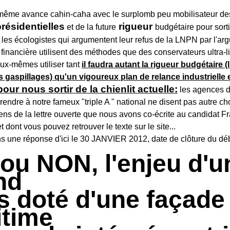
 même avance cahin-caha avec le surplomb peu mobilisateur d
présidentielles
rigueur
et de la future
budgétaire pour sorti
les écologistes qui argumentent leur refus de la LNPN par l'ar
é financière utilisent des méthodes que des conservateurs ultra-l
eux-mêmes utiliser tant
il faudra autant la rigueur budgétaire (li
s gaspillages) qu'un vigoureux plan de relance industrielle
pour nous sortir de la chienlit actuelle:
les agences d
rendre à notre fameux "triple A " national ne disent pas autre ch
sens de la lettre ouverte que nous avons co-écrite au candidat F
ont vous pouvez retrouver le texte sur le site...
 une réponse d'ici le 30 JANVIER 2012, date de clôture du déba
ou NON, l'enjeu d'u
nd
s doté d'une façade
itime