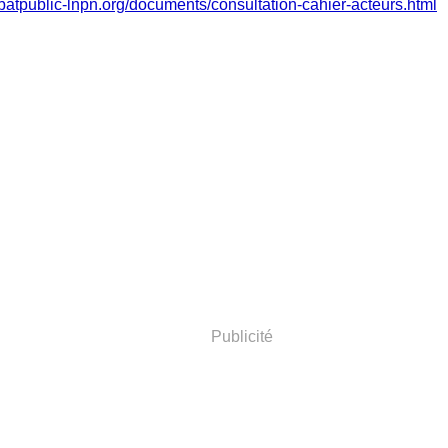
batpublic-lnpn.org/documents/consultation-cahier-acteurs.html
Publicité