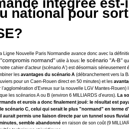
ande intégrée est-i
u national pour sort
SE?
la Ligne Nouvelle Paris Normandie avance donc avec la définiti
"compromis normand"
le scénario "A-B"
e
utile à tous:
qu
otre cahier d'acteur (scénario A') est désormais sérieusement é
mbiner les
avantages du scénario A
(débranchement vers la 
uviers pour un Caen-Rouen direct en 50 minutes) et les
avanta
r l'agglomération d'Evreux sur la nouvelle LGV Mantes-Rouen) l
que les scénarios A ou B (environ 6 MILLIARDS d'euros).
La so
mands et eurois a donc finalement joué: le résultat est pay
le scénario C, celui qui serait le plus "normand" en term
r il aurait permis une liaison directe par un tunnel sous fluvi
 minutes, semble abandonné
en raison de son coût (9 MILLIA