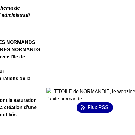
Schéma de
 administratif
APHES NORMANDS:
AIRES NORMANDS
ec l'Ile de
ur
irations de la
ont la saturation
la création d'une
Flux RSS
odifiés.