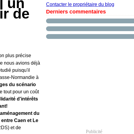
l un
Contacter le propriétaire du blog
ir de
Derniers commentaires
on plus précise
e nous avions déjà
tudié puisqu'il
Basse-Normandie à
ges du scénario
e tout pour un coût
lidarité d'intérêts
ant!
e d'aménagement du
al entre Caen et Le
RDS) et de
Publicité