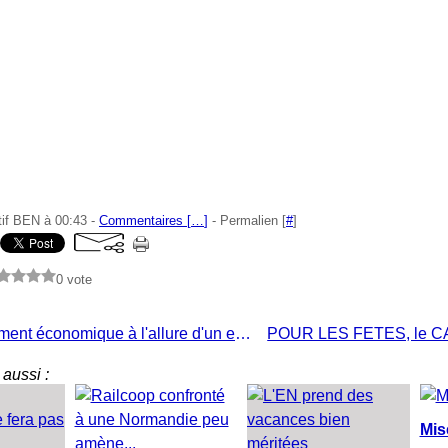
tif BEN à 00:43 -
Commentaires [
…
]
- Permalien [
#
]
0 vote
Développement économique à l'allure d'un escargot mais bonne nouvelle
aussi :
Mis