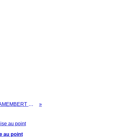
POUR LES FETES, le CAMEMBERT NORMAND SE REBIFFE!!!
e au point