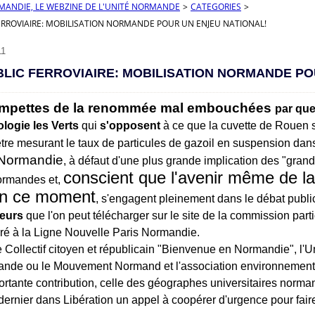
RMANDIE, LE WEBZINE DE L'UNITÉ NORMANDE
>
CATEGORIES
>
ERROVIAIRE: MOBILISATION NORMANDE POUR UN ENJEU NATIONAL!
11
BLIC FERROVIAIRE: MOBILISATION NORMANDE PO
ompettes de la renommée mal embouchées
par que
logie les Verts
qui
s'opposent
à ce que la cuvette de Rouen s
re mesurant le taux de particules de gazoil en suspension dan
 Normandie
, à défaut d'une plus grande implication des "grande
conscient que l'avenir même de l
normandes et,
en ce moment
, s'engagent pleinement dans le débat publi
teurs
que l'on peut télécharger sur le site de la commission part
ré à la Ligne Nouvelle Paris Normandie.
e Collectif citoyen et républicain "Bienvenue en Normandie", l'U
nde ou le Mouvement Normand et l'association environnement
ortante contribution, celle des géographes universitaires norman
dernier dans Libération un appel à coopérer d'urgence pour faire