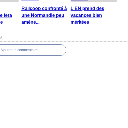
Railcoop confronté à
L'EN prend des
e fera
une Normandie peu
vacances bien
ée
amène...
méritées
es
Ajouter un commentaire