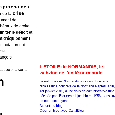
prochaines
es
crise
r de la
gument de
ibéraux de droite
miter le déficit et
 et d'équipement
e notation qui
ose!
rançois
L'ETOILE de NORMANDIE, le
t public sur la
webzine de l'unité normande
n
Le webzine des Normands pour contribuer à la
renaissance concrète de la Normandie après la fin
1er janvier 2016, d'une division administrative fune
décidée par l'Etat central jacobin en 1956, sans l'a
de nos concitoyens!
Accueil du blog
Créer un blog avec CanalBlog