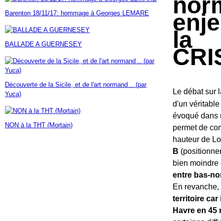
norm
Janvier
Février
Mars
Avril
Mai
(7)
(42)
(16)
(23)
(30)
Barenton 18/11/17: hommage à Georges LEMARE
enje
Janvier
Février
Mars
Avril
(14)
(60)
(9)
(7)
Janvier
Février
Mars
(17)
(24)
(18)
la
Janvier
Février
(46)
(23)
BALLADE A GUERNESEY
Janvier
(35)
CRI
Découverte de la Sicile, et de l'art normand .. (par
Le débat sur 
Yuca)
d'un véritabl
évoqué dans n
NON à la THT (Mortain)
permet de co
hauteur de Lo
B
(positionne
bien moindre 
entre bas-nor
En revanche,
territoire ca
Havre en 45