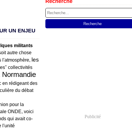
Recherche
UR UN ENJEU
lques militants
oit autre chose
les
s l'atmosphère,
s" collectivités
a Normandie
c en rédigeant des
iculière du débat
nion pour la
ale ONDE, voici
Publicité
ds qui avait co-
 l'unité