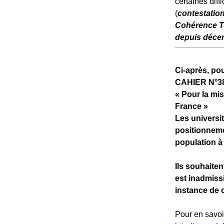
certaines diff
(
contestation
Cohérence Ter
depuis déce
Ci-après, p
CAHIER N°3
« Pour la mi
France »
Les universit
positionneme
population à
Ils souhaiten
est inadmiss
instance de 
Pour en savoi