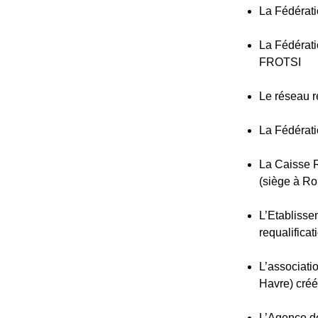
La Fédérati
La Fédérati
FROTSI
Le réseau r
La Fédérati
La Caisse 
(siège à R
L’Etablisse
requalifica
L’associati
Havre) cré
L’Agence d