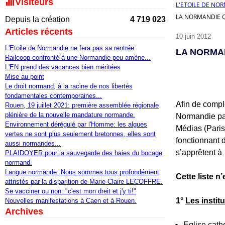
Visiteurs
L'ETOILE DE NO
LA NORMANDIE QU
Depuis la création
4 719 023
Articles récents
10 juin 2012
L'Etoile de Normandie ne fera pas sa rentrée
LA NORMAN
Railcoop confronté à une Normandie peu amène...
L'EN prend des vacances bien méritées
Mise au point
Le droit normand, à la racine de nos libertés
fondamentales contemporaines...
Afin de complé
Rouen, 19 juillet 2021: première assemblée régionale
plénière de la nouvelle mandature normande.
Normandie par
Environnement dérégulé par l'Homme: les algues
Médias (Paris-
vertes ne sont plus seulement bretonnes, elles sont
fonctionnant 
aussi normandes...
s’apprêtent à
PLAIDOYER pour la sauvegarde des haies du bocage
normand.
Langue normande: Nous sommes tous profondément
Cette liste n
attristés par la disparition de Marie-Claire LECOFFRE.
Se vacciner ou non: "c'est mon dreit et j'y ti!"
1°
Les instit
Nouvelles manifestations à Caen et à Rouen.
Archives
Eglise cath