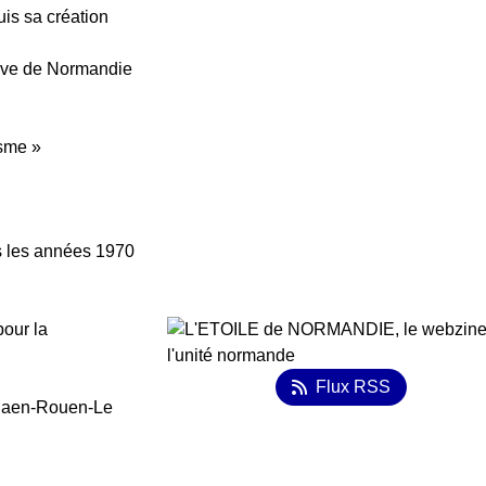
is sa création
ative de Normandie
isme »
 les années 1970
pour la
Flux RSS
 Caen-Rouen-Le