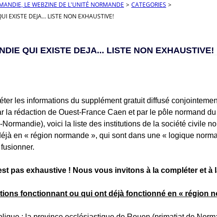
RMANDIE, LE WEBZINE DE L'UNITÉ NORMANDE
>
CATEGORIES
>
I EXISTE DEJA... LISTE NON EXHAUSTIVE!
DIE QUI EXISTE DEJA... LISTE NON EXHAUSTIVE!
ter les informations du supplément gratuit diffusé conjointement
 la rédaction de Ouest-France Caen et par le pôle normand d
Normandie), voici la liste des institutions de la société civile 
déjà en « région normande », qui sont dans une « logique norm
 fusionner.
’est pas exhaustive ! Nous vous invitons à la compléter et à la
utions fonctionnant ou qui ont déjà fonctionné en « région 
olique : la province ecclésiastique de Rouen (primatiat de Nor