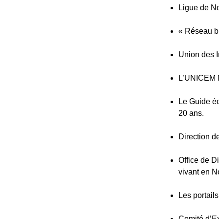
Ligue de No
« Réseau bi
Union des 
L’UNICEM N
Le Guide é
20 ans.
Direction d
Office de D
vivant en 
Les portail
Comité d’Ex