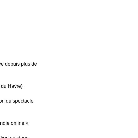
e depuis plus de
t du Havre)
ion du spectacle
ndie online »
tion du stand