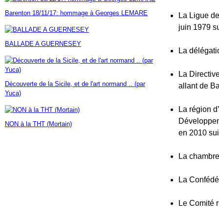
Janvier
Février
Mars
Avril
Mai
(7)
(42)
(16)
(23)
(30)
Barenton 18/11/17: hommage à Georges LEMARE
La Ligue de
Janvier
Février
Mars
Avril
(14)
(60)
(9)
(7)
Janvier
Février
Mars
(17)
(24)
(18)
juin 1979 s
Janvier
Février
(46)
(23)
BALLADE A GUERNESEY
Janvier
(35)
La délégat
La Directiv
Découverte de la Sicile, et de l'art normand .. (par
allant de B
Yuca)
La région 
Développem
NON à la THT (Mortain)
en 2010 sui
La chambre 
La Confédér
Le Comité r