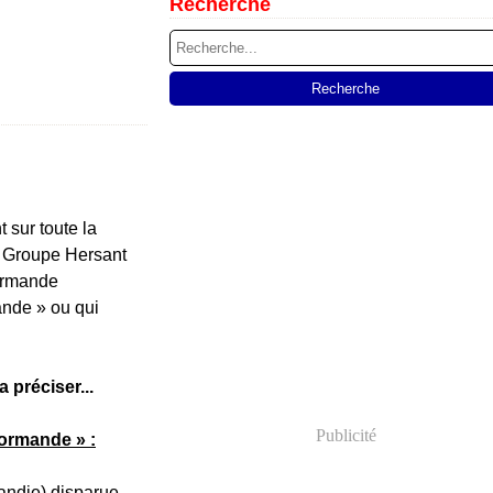
Recherche
 sur toute la
u Groupe Hersant
normande
ande » ou qui
 préciser...
Publicité
normande » :
mandie) disparue