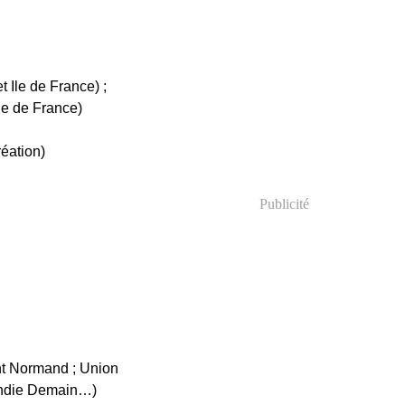
 Ile de France) ;
le de France)
éation)
Publicité
nt Normand ; Union
andie Demain…)