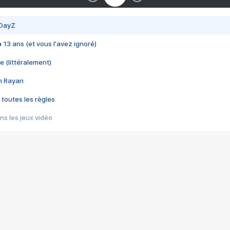
 DayZ
 a 13 ans (et vous l'avez ignoré)
e (littéralement)
im Rayan
 toutes les règles
s les jeux vidéo
us choquant de Rockstar ? - Le scandale BULLY
e plus moche de Steam
du RÊVE tourne au CAUCHEMAR
pendant 8 heures
it… à tort
umiliés par un jeu vidéo