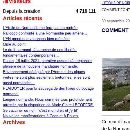
Visiteurs
L'ETOILE DE NO
COMMENT CONTO
Depuis la création
4 719 111
Articles récents
30 septembre 20
L'Etoile de Normandie ne fera pas sa rentrée
COMMENT 
Railcoop confronté à une Normandie peu amène...
L'EN prend des vacances bien méritées
Mise au point
Le droit normand, à la racine de nos libertés
fondamentales contemporaines...
Rouen, 19 juillet 2021: première assemblée régionale
plénière de la nouvelle mandature normande.
Environnement dérégulé par l'Homme: les algues
vertes ne sont plus seulement bretonnes, elles sont
aussi normandes...
PLAIDOYER pour la sauvegarde des haies du bocage
normand.
Langue normande: Nous sommes tous profondément
attristés par la disparition de Marie-Claire LECOFFRE.
Se vacciner ou non: "c'est mon dreit et j'y ti!"
Nouvelles manifestations à Caen et à Rouen.
Archives
Ce mur d'imag
de la Normand