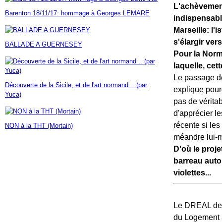
L'achèvement
Janvier
Février
Mars
Avril
Mai
(7)
(42)
(16)
(23)
(30)
Barenton 18/11/17: hommage à Georges LEMARE
Janvier
Février
Mars
Avril
(14)
(60)
(9)
(7)
indispensable
Janvier
Février
Mars
(17)
(24)
(18)
Marseille: l
Janvier
Février
(46)
(23)
s'élargir ver
BALLADE A GUERNESEY
Janvier
(35)
Pour la Norma
laquelle, cett
Le passage de
Découverte de la Sicile, et de l'art normand .. (par
explique pour
Yuca)
pas de vérita
d'apprécier l
récente si les
NON à la THT (Mortain)
méandre lui-
D'où le proj
barreau autor
violettes...
Le DREAL de 
du Logement a