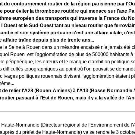
 du contournement routier de la région parisienne par l'Ou
 pour éviter la thrombose routière qui menace sur l'axe Par
'isthme européen des transports qui traverse la France du No
s l'Ouest et le Sud-Ouest tant au niveau routier que ferroviair
ndie et son système portuaire c'est une affaire vitale, c'est
e affaire traîne depuis plus de trente ans...
 la Seine à Rouen dans un méandre encaissé n'a jamais été ch
quoi Rouen est l'agglomération de plus de 500000 habitants à n
ble périphérique, les erreurs et le manque d'ambition politique 
es difficultés topographiques au point où l'on pouvait se demande
 clivages politiques rouennais divisant l'agglomération étaient p
même...
et de relier l'A28 (Rouen-Amiens) à l'A13 (Basse-Normandie /
outier passant à l'Est de Rouen, mais il y a la vallée de l'An
Haute-Normandie (Directeur régional de l'Environnement de l
uprès du préfet de Haute-Normandie) va se rendre le 3 octobr