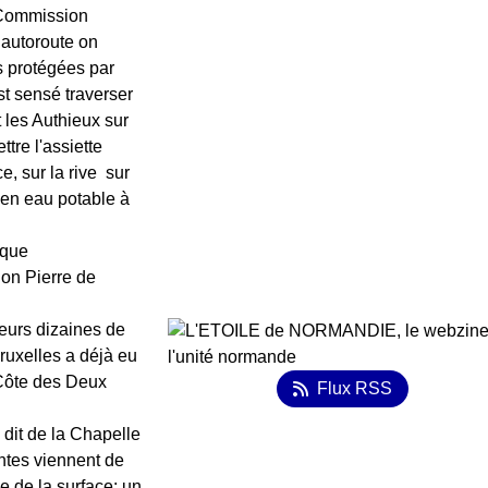
 Commission
 autoroute on
 protégées par
t sensé traverser
 les Authieux sur
ttre l'assiette
e, sur la rive sur
 en eau potable à
èque
ion Pierre de
ieurs dizaines de
ruxelles a déjà eu
 Côte des Deux
Flux RSS
 dit de la Chapelle
ntes viennent de
e de la surface: un