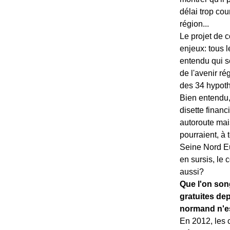
délai trop cou
région...
Le projet de 
enjeux: tous 
entendu qui s
de l'avenir ré
des 34 hypot
Bien entendu,
disette financ
autoroute mais
pourraient, à 
Seine Nord E
en sursis, le
aussi?
Que l'on son
gratuites dep
normand n'es
En 2012, les c