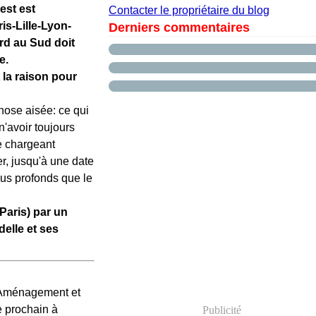
est est
Contacter le propriétaire du blog
is-Lille-Lyon-
Derniers commentaires
rd au Sud doit
e.
 la raison pour
ose aisée: ce qui
'avoir toujours
se chargeant
r, jusqu'à une date
lus profonds que le
Paris) par un
delle et ses
'Aménagement et
e prochain à
Publicité