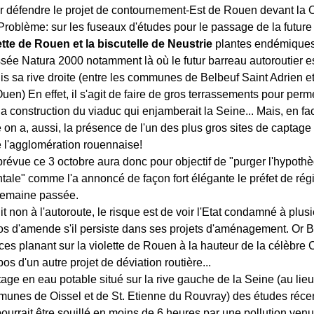
r défendre le projet de contournement-Est de Rouen devant la
roblème: sur les fuseaux d'études pour le passage de la future
lette de Rouen et la biscutelle de Neustrie
plantes endémiques
sée Natura 2000 notamment là où le futur barreau autoroutier es
is sa rive droite (entre les communes de Belbeuf Saint Adrien et
Ouen) En effet, il s'agit de faire de gros terrassements pour perme
a construction du viaduc qui enjamberait la Seine... Mais, en fac
e on a, aussi, la présence de l'un des plus gros sites de captage
e l'agglomération rouennaise!
prévue ce 3 octobre aura donc pour objectif de "purger l'hypoth
ale" comme l'a annoncé de façon fort élégante le préfet de rég
semaine passée.
it non à l'autoroute, le risque est de voir l'Etat condamné à plus
ros d'amende s'il persiste dans ses projets d'aménagement. Or B
es planant sur la violette de Rouen à la hauteur de la célèbre
s d'un autre projet de déviation routière...
age en eau potable situé sur la rive gauche de la Seine (au lieu
munes de Oissel et de St. Etienne du Rouvray) des études réce
pourrait être souillé en moins de 6 heures par une pollution venu