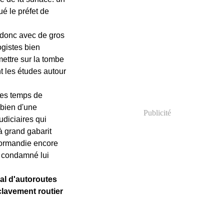
ué le préfet de
 donc avec de gros
ogistes bien
mettre sur la tombe
nt les études autour
 les temps de
 bien d'une
Publicité
udiciaires qui
 à grand gabarit
Normandie encore
t condamné lui
al d'autoroutes
clavement routier