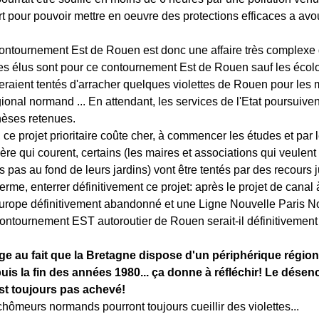
rt pour pouvoir mettre en oeuvre des protections efficaces a avo
contournement Est de Rouen est donc une affaire très complexe
les élus sont pour ce contournement Est de Rouen sauf les écol
eraient tentés d'arracher quelques violettes de Rouen pour les 
gional normand ... En attendant, les services de l'Etat poursuive
hèses retenues.
 ce projet prioritaire coûte cher, à commencer les études et par
ière qui courent, certains (les maires et associations qui veulent
 pas au fond de leurs jardins) vont être tentés par des recours j
terme, enterrer définitivement ce projet: après le projet de canal
urope définitivement abandonné et une Ligne Nouvelle Paris 
 contournement EST autoroutier de Rouen serait-il définitivemen
ge au fait que la Bretagne dispose d'un périphérique région
uis la fin des années 1980... ça donne à réfléchir! Le désen
t toujours pas achevé!
hômeurs normands pourront toujours cueillir des violettes...