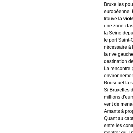
Bruxelles pou
européenne. P
trouve
la vio
une zone clas
la Seine depu
le port Saint-
nécessaire à l
la rive gauch
destination d
La rencontre 
environnement
Bousquet la 
Si Bruxelles d
millions d'eu
vent de menac
Amants à propo
Quant au capt
entre les com
montrer qu'il 