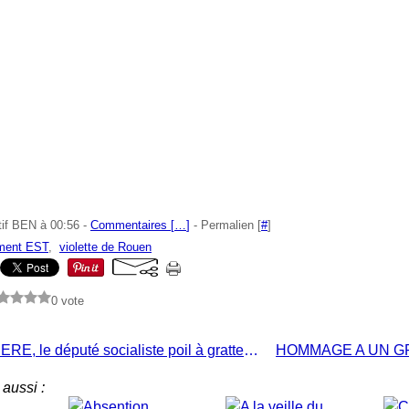
tif BEN à 00:56 -
Commentaires [
…
]
- Permalien [
#
]
ment EST
,
violette de Rouen
0 vote
René DOSIERE, le député socialiste poil à gratter des barons LOCALISTES
aussi :