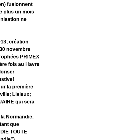
aen) fusionnent
se plus un mois
anisation ne
13; création
e 30 novembre
; trophées PRIMEX
ère fois au Havre
loriser
ustive!
ur la première
ille; Lisieux;
UAIRE qui sera
la Normandie,
 tant que
ANDIE TOUTE
ndie")