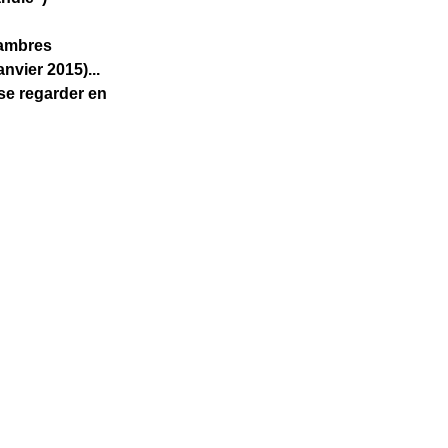
hambres
nvier 2015)...
e regarder en