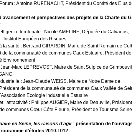
 Forum : Antoine RUFENACHT, Président du Comité des Elus d
d'avancement et perspectives des projets de la Charte du G
:
ntelligence territoriale : Nicole AMELINE, Députée du Calvados,
 l'Institut Européen des Risques
 à la santé : Bertrand GIRARDIN, Maire de Saint Romain de Col
nt de la communauté de communes Caux Estuaire, Président de
té Environnement
 : Jean-Marc LEPREVOST, Maire de Saint Sulpice de Grimbouvil
u SANO
industrielle : Jean-Claude WEISS, Maire de Notre Dame de
Président de la communauté de communes Caux Vallée de Sei
'Association Ecologie Industrielle Estuaire
et l'attractivité : Philippe AUGIER, Maire de Deauville, Président
e communes Cœur Côte Fleurie, Président de Tourisme Seine
uaire en Seine, les raisons d'agir
: présentation de l'ouvrag
u programme d'études 2010-1012