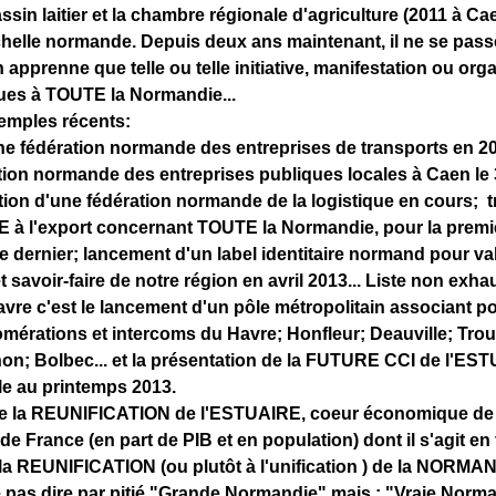
ssin laitier et la chambre régionale d'agriculture (2011 à C
échelle normande. Depuis deux ans maintenant, il ne se pas
 apprenne que telle ou telle initiative, manifestation ou org
ues à TOUTE la Normandie...
emples récents:
ne fédération normande des entreprises de transports en 20
tion normande des entreprises publiques locales à Caen l
ation d'une fédération normande de la logistique en cours
E à l'export concernant TOUTE la Normandie, pour la premi
e dernier; lancement d'un label identitaire normand pour va
t savoir-faire de notre région en avril 2013... Liste non exha
avre c'est le lancement d'un pôle métropolitain associant po
omérations et intercoms du Havre; Honfleur; Deauville; Trouv
n; Bolbec... et la présentation de la FUTURE CCI de l'EST
le au printemps 2013.
de la REUNIFICATION de l'ESTUAIRE, coeur économique de 
e France (en part de PIB et en population) dont il s'agit en
a REUNIFICATION (ou plutôt à l'unification ) de la NORM
pas dire par pitié "Grande Normandie" mais : "Vraie Norma