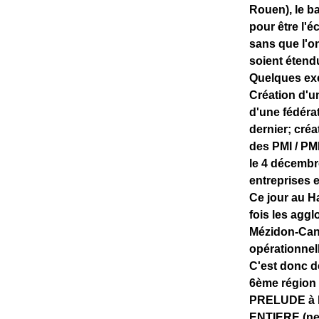
Rouen), le ba
pour être l'
sans que l'on
soient étend
Quelques ex
Création d'u
d'une fédéra
dernier; cré
des PMI / PM
le 4 décembr
entreprises e
Ce jour au H
fois les aggl
Mézidon-Cano
opérationnel
C'est donc 
6ème région d
PRELUDE à l
ENTIERE (ne 