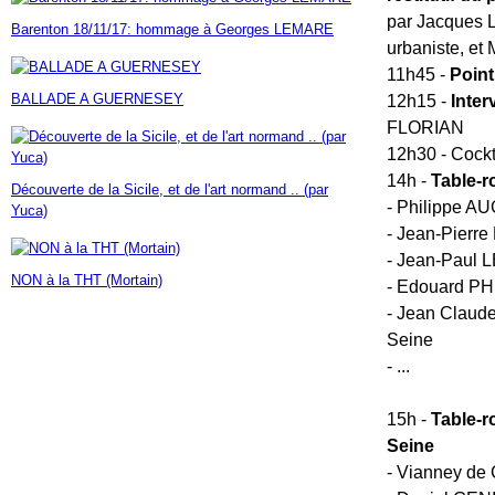
Janvier
Février
Mars
Avril
Mai
(7)
(42)
(16)
(23)
(30)
par Jacques 
Barenton 18/11/17: hommage à Georges LEMARE
Janvier
Février
Mars
Avril
(14)
(60)
(9)
(7)
urbaniste, e
Janvier
Février
Mars
(17)
(24)
(18)
11h45 -
Point
Janvier
Février
(46)
(23)
BALLADE A GUERNESEY
Janvier
(35)
12h15 -
Inter
FLORIAN
12h30 - Cockt
14h -
Table-r
Découverte de la Sicile, et de l'art normand .. (par
- Philippe A
Yuca)
- Jean-Pierre
- Jean-Paul L
NON à la THT (Mortain)
- Edouard PH
- Jean Claud
Seine
- ...
15h -
Table-r
Seine
- Vianney de 