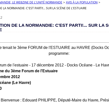
RMANDIE, LE WEBZINE DE L'UNITÉ NORMANDE
>
AVIS À LA POPULATION
>
E LA NORMANDIE: C'EST PARTI!... SUR LA SCÈNE DE L'ESTUAIRE
12
TION DE LA NORMANDIE: C'EST PARTI!... SUR LA 
E
se tenait le 3ème FORUM de l'ESTUAIRE au HAVRE (Docks Océa
programme:
e du 3
ème
Forum de l'Estuaire
cembre 2012
céane (Le Havre)
0
e Bienvenue : Edouard PHILIPPE, Député-Maire du Havre, Prés