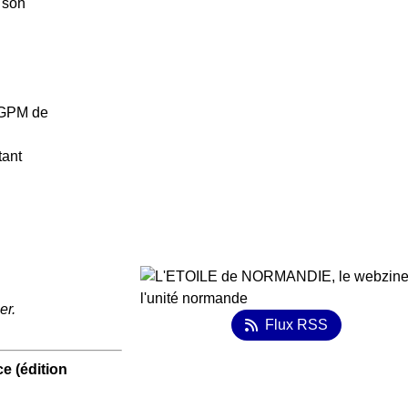
 son
 GPM de
tant
er.
Flux RSS
e (édition