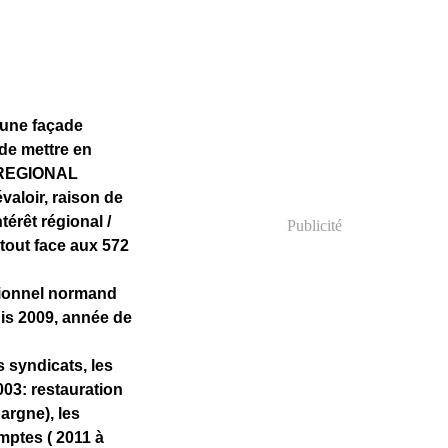
'une façade
de mettre en
 REGIONAL
aloir, raison de
érêt régional /
Publicité
rtout face aux 572
sionnel normand
is 2009, année de
s syndicats, les
2003: restauration
argne), les
mptes ( 2011 à