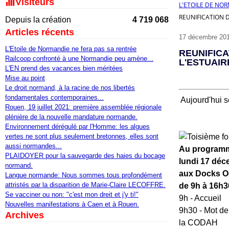
Visiteurs
L'ETOILE DE NO
REUNIFICATION D
Depuis la création
4 719 068
Articles récents
17 décembre 20
L'Etoile de Normandie ne fera pas sa rentrée
REUNIFICA
Railcoop confronté à une Normandie peu amène...
L'ESTUAIR
L'EN prend des vacances bien méritées
Mise au point
Le droit normand, à la racine de nos libertés
fondamentales contemporaines...
Aujourd'hui 
Rouen, 19 juillet 2021: première assemblée régionale
plénière de la nouvelle mandature normande.
Environnement dérégulé par l'Homme: les algues
vertes ne sont plus seulement bretonnes, elles sont
aussi normandes...
Au programm
PLAIDOYER pour la sauvegarde des haies du bocage
lundi 17 dé
normand.
aux Docks O
Langue normande: Nous sommes tous profondément
attristés par la disparition de Marie-Claire LECOFFRE.
de 9h à 16h3
Se vacciner ou non: "c'est mon dreit et j'y ti!"
9h - Accueil
Nouvelles manifestations à Caen et à Rouen.
9h30 - Mot d
Archives
la CODAH