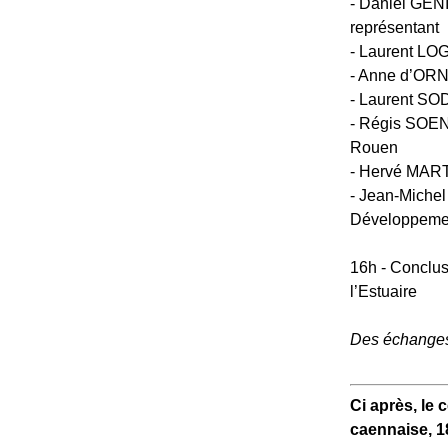
- Daniel GENI
représentant
- Laurent LOG
- Anne d’ORN
- Laurent SOD
- Régis SOEN
Rouen
- Hervé MART
- Jean-Miche
Développemen
16h - Conclu
l’Estuaire
Des échanges 
Ci après, le
caennaise, 18