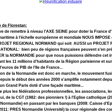
 de Florestan:
ve de remettre à niveau l'AXE SEINE pour doter la France d
 maritime à l'échelle européenne et mondiale NOUS IMPOSE 
PROJET REGIONAL NORMAND qui soit AUSSI un PROJET
TIONAL: bien peu de régions françaises peuvent s'en prév
ER la NORMANDIE pour que nous puissions défendre cet int
nt les 11 millions d'habitants de la Région parisienne et su
euros de PIB de l'Ile de France...
tion de la Normandie est donc en marche, le mouvement fu
depuis le début des années 2000 s'amplifie notamment depu
un Grand Paris doté d'une façade maritime...
plus les fédérations professionnelles, les associations, le
qui, de la CGT (1982: des pionniers !) à l'Eglise catholique (
 Normandie) en passant par les banques (2008: Caisse d'Ep
(2011: PRES Normandie Université) la cour régionale des co