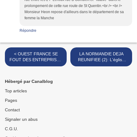
prolongement de cette rue route de St Quentin.<br /> <br />
Monsieur Heon repose d'ailleurs dans le département de sa
femme la Manche
Répondre
< OUEST FRANCE SE
LA NORMANDIE DEJA
FOUT DES ENTREPRISES
REUNIFIEE (2): L'église
NORMANDES? Voici les
catholique restaure le
preuves...
Primatiat de Normandie
(2004) >
Hébergé par Canalblog
Top articles
Pages
Contact
Signaler un abus
C.G.U.