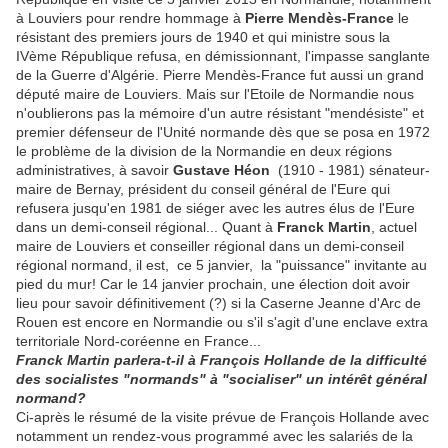
à Louviers pour rendre hommage à
Pierre Mendès-France
le
résistant des premiers jours de 1940 et qui ministre sous la
IVème République refusa, en démissionnant, l'impasse sanglante
de la Guerre d'Algérie. Pierre Mendès-France fut aussi un grand
député maire de Louviers. Mais sur l'Etoile de Normandie nous
n'oublierons pas la mémoire d'un autre résistant "mendésiste" et
premier défenseur de l'Unité normande dès que se posa en 1972
le problème de la division de la Normandie en deux régions
administratives, à savoir
Gustave Héon
(1910 - 1981) sénateur-
maire de Bernay, président du conseil général de l'Eure qui
refusera jusqu'en 1981 de siéger avec les autres élus de l'Eure
dans un demi-conseil régional... Quant à
Franck Martin
, actuel
maire de Louviers et conseiller régional dans un demi-conseil
régional normand, il est, ce 5 janvier, la "puissance" invitante au
pied du mur! Car le 14 janvier prochain, une élection doit avoir
lieu pour savoir définitivement (?) si la Caserne Jeanne d'Arc de
Rouen est encore en Normandie ou s'il s'agit d'une enclave extra
territoriale Nord-coréenne en France...
Franck Martin parlera-t-il à François Hollande de la difficulté
des socialistes "normands" à "socialiser" un intérêt général
normand?
Ci-après le résumé de la visite prévue de François Hollande avec
notamment un rendez-vous programmé avec les salariés de la