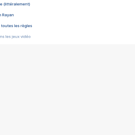
e (littéralement)
im Rayan
 toutes les règles
s les jeux vidéo
us choquant de Rockstar ? - Le scandale BULLY
e plus moche de Steam
du RÊVE tourne au CAUCHEMAR
pendant 8 heures
it… à tort
umiliés par un jeu vidéo
ire - Final Fantasy 8
ti un empire - Age of Empires
story DOFUS