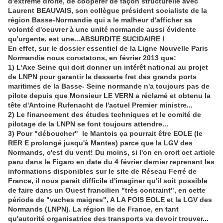
d'extrême droite, de coopérer de façon structurelle avec
Laurent BEAUVAIS, son collègue président socialiste de la
région Basse-Normandie qui a le malheur d'afficher sa
volonté d'oeuvrer à une unité normande aussi évidente
qu'urgente, est une...
ABSURDITE SUCIDAIRE !
En effet, sur le dossier essentiel de la Ligne Nouvelle Paris
Normandie nous constatons, en février 2013 que:
1) L'Axe Seine qui doit donner un intérêt national au projet
de LNPN pour garantir la desserte fret des grands ports
maritimes de la Basse- Seine normande n'a toujours pas de
pilote depuis que Monsieur LE VERN a réclamé et obtenu la
tête d'Antoine Rufenacht de l'actuel Premier ministre...
2) Le financement des études techniques et le comité de
pilotage de la LNPN se font toujours attendre...
3) Pour "déboucher" le Mantois ça pourrait être EOLE (le
RER E prolongé jusqu'à Mantes) parce que la LGV des
Normands, c'est du vent! Du moins, si l'on en croit cet article
paru dans le Figaro en date du 4 février dernier reprenant les
informations disponibles sur le site de Réseau Ferré de
France, il nous parait difficile d'imaginer qu'il soit possible
de faire dans un Ouest francilien "très contraint", en cette
période de "vaches maigres", A LA FOIS EOLE et la LGV des
Normands (LNPN). La région Ile de France, en tant
qu'autorité organisatrice des transports va devoir trouver...