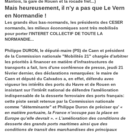
Mantois, la gare de Rouen et la rocade fret...)
Mais heureusement, il n'y a pas que Le Vern
en Normandie !
Les grands élus bas-normands, les présidents des CESER
normands, les milieux économiques sont très mobilisés
pour porter l'INTERET COLLECTIF DE TOUTE LA
NORMANDIE...
Philippe DURON
, le député-maire (PS) de Caen et président
de la Commission nationale "Mobilités 21" chargée d'arbitrer
les priorités à financer en matière d'infrastructures de
transports a fait, lors d'une conférence de presse, jeudi 21
février dernier, des déclarations remarquées
:
le maire de
Caen et député du Calvados a, en effet, défendu avec
vigueur les intérêts des ports du Havre et de Rouen
en
insistant sur
l'intérêt national de défendre l'amélioration
indispensable de la desserte ferroviaire des ports français:
cette piste serait retenue par la Commission nationale
comme
"déterminante"
et Philippe Duron de préciser qu'
«
en matière portuaire, la France n’occupe pas la place en
Europe qu’elle devrait ». « L’amélioration des conditions de
desserte des grands ports maritimes ainsi que des
conditions de transit des marchandises des principaux