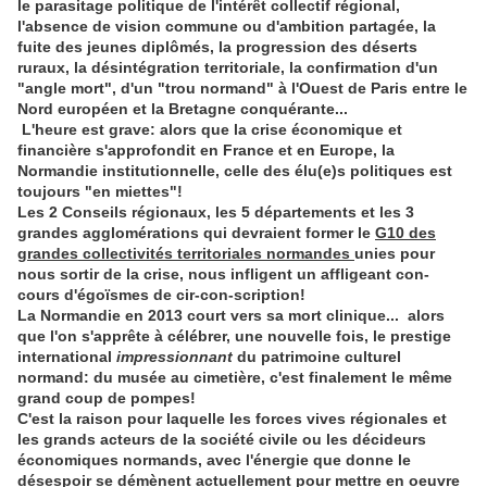
le parasitage politique de l'intérêt collectif régional,
l'absence de vision commune ou d'ambition partagée, la
fuite des jeunes diplômés, la progression des déserts
ruraux, la désintégration territoriale, la confirmation d'un
"angle mort", d'un "trou normand" à l'Ouest de Paris entre le
Nord européen et la Bretagne conquérante...
L'heure est grave: alors que la crise économique et
financière s'approfondit en France et en Europe, la
Normandie institutionnelle, celle des élu(e)s politiques est
toujours "en miettes"!
Les
2 Conseils régionaux
, les
5 départements
et les
3
grandes agglomérations
qui devraient former le
G10 des
grandes collectivités territoriales normandes
unies pour
nous sortir de la crise,
nous infligent un affligeant con-
cours d'égoïsmes de cir-con-scription!
La Normandie en 2013 court vers sa mort clinique... alors
que l'on s'apprête à célébrer, une nouvelle fois, le prestige
international
impressionnant
du patrimoine culturel
normand: du musée au cimetière, c'est finalement le même
grand coup de pompes!
C'est la raison pour laquelle les forces vives régionales et
les grands acteurs de la société civile ou les décideurs
économiques normands, avec l'énergie que donne le
désespoir se démènent actuellement pour mettre en oeuvre