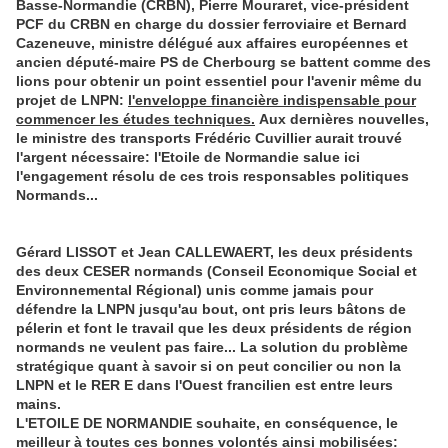
Basse-Normandie (CRBN), Pierre Mouraret, vice-président
PCF du CRBN en charge du dossier ferroviaire et Bernard
Cazeneuve, ministre délégué aux affaires européennes et
ancien député-maire PS de Cherbourg se battent comme des
lions pour obtenir un point essentiel pour l'avenir même du
projet de LNPN:
l'enveloppe financière indispensable pour
commencer les études techniques.
Aux dernières nouvelles,
le ministre des transports Frédéric Cuvillier aurait trouvé
l'argent nécessaire: l'Etoile de Normandie salue ici
l'engagement résolu de ces trois responsables politiques
Normands...
Gérard LISSOT
et
Jean CALLEWAERT
,
les deux présidents
des deux CESER normands
(Conseil Economique Social et
Environnemental Régional) unis comme jamais pour
défendre la LNPN jusqu'au bout, ont pris leurs bâtons de
pélerin et font le travail que les deux présidents de région
normands ne veulent pas faire...
La solution du problème
stratégique quant à savoir si on peut concilier ou non la
LNPN et le RER E dans l'Ouest francilien est entre leurs
mains
.
L'ETOILE DE NORMANDIE souhaite, en conséquence, le
meilleur à toutes ces bonnes volontés ainsi mobilisées: