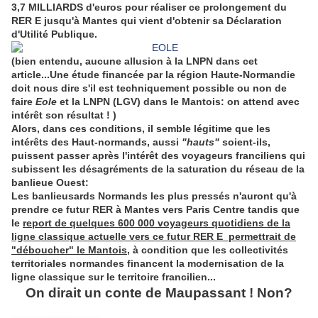
3,7 MILLIARDS d'euros pour réaliser ce prolongement du
RER E jusqu'à Mantes qui vient d'obtenir sa Déclaration
d'Utilité Publique.
(bien entendu, aucune allusion à la LNPN dans cet
article...Une étude financée par la région Haute-Normandie
doit nous dire s'il est techniquement possible ou non de
faire
Eole
et la LNPN (LGV) dans le Mantois:
on attend avec
intérêt son résultat ! )
Alors, dans ces conditions, il semble légitime que les
intérêts des Haut-normands, aussi
"hauts"
soient-ils,
puissent passer après l'intérêt des voyageurs franciliens
qui
subissent les désagréments de la saturation du réseau de la
banlieue Ouest:
Les banlieusards Normands les plus pressés n'auront qu'à
prendre ce futur RER à Mantes vers Paris Centre tandis que
le
report de quelques 600 000 voyageurs quotidiens de la
ligne classique actuelle vers ce futur RER E permettrait de
"déboucher" le Mantois
, à condition que les collectivités
territoriales normandes financent la modernisation de la
ligne classique sur le territoire francilien...
On dirait un conte de Maupassant ! Non?