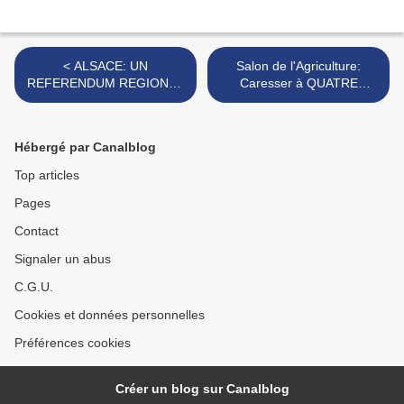
< ALSACE: UN
Salon de l'Agriculture:
REFERENDUM REGIONAL
Caresser à QUATRE
C'EST POSSIBLE!
MAINS le CUL d'une vache
normande n'a aucun SENS!
>
Hébergé par Canalblog
Top articles
Pages
Contact
Signaler un abus
C.G.U.
Cookies et données personnelles
Préférences cookies
Créer un blog sur Canalblog