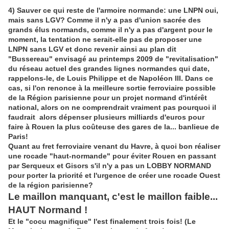
4) Sauver ce qui reste de l'armoire normande: une LNPN oui,
mais sans LGV?
Comme il n'y a pas d'union sacrée des
grands élus normands
, comme il n'y a pas d'argent pour le
moment, la tentation ne serait-elle pas de proposer une
LNPN sans LGV et donc revenir ainsi au
plan dit
"Bussereau"
envisagé au printemps 2009 de
"revitalisation"
du réseau actuel
des grandes lignes normandes qui date,
rappelons-le, de Louis Philippe et de Napoléon III
. Dans ce
cas, si l'on renonce à la meilleure sortie ferroviaire possible
de la Région parisienne pour un projet normand d'intérêt
national, alors on ne comprendrait vraiment pas pourquoi il
faudrait alors dépenser plusieurs milliards d'euros pour
faire à Rouen la plus coûteuse des gares de la... banlieue de
Paris!
Quant au fret ferroviaire venant du Havre, à quoi bon réaliser
une rocade "haut-normande" pour éviter Rouen en passant
par Serqueux et Gisors s'il n'y a pas un LOBBY NORMAND
pour porter la priorité et l'urgence de créer une rocade Ouest
de la région parisienne?
Le maillon manquant, c'est le maillon faible...
HAUT Normand !
Et le "cocu magnifique" l'est finalement trois fois! (Le