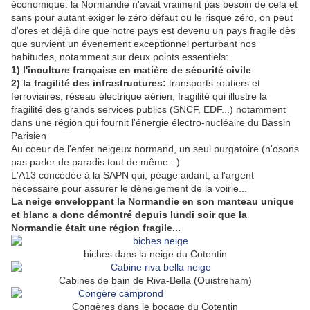
économique: la Normandie n'avait vraiment pas besoin de cela et
sans pour autant exiger le zéro défaut ou le risque zéro, on peut
d'ores et déjà dire que notre pays est devenu un pays fragile dès
que survient un évenement exceptionnel perturbant nos
habitudes, notamment sur deux points essentiels:
1) l'inculture française en matière de sécurité civile
2) la fragilité des infrastructures:
transports routiers et
ferroviaires, réseau électrique aérien, fragilité qui illustre la
fragilité des grands services publics (SNCF, EDF...) notamment
dans une région qui fournit l'énergie électro-nucléaire du Bassin
Parisien
Au coeur de l'enfer neigeux normand, un seul purgatoire (n'osons
pas parler de paradis tout de même...)
L'A13 concédée à la SAPN qui, péage aidant, a l'argent
nécessaire pour assurer le déneigement de la voirie...
La neige enveloppant la Normandie en son manteau unique
et blanc a donc démontré depuis lundi soir que la
Normandie était une région fragile...
biches dans la neige du Cotentin
Cabines de bain de Riva-Bella (Ouistreham)
Congères dans le bocage du Cotentin