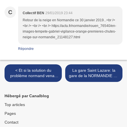
C
Collectif BEN
29/01/2019 23:44
Retour de la neige en Normandie ce 30 janvier 2019...<br />
<br /> <br /> <br /> https://actu.fr/normandie/rouen_76540/en-
images-tempete-gabriel-vigilance-orange-premieres-chutes-
neige-sur-normandie_21148127.html
Répondre
< Et si la solution du
La gare Saint Lazare: la
problème normand venait
gare de la NORMANDIE est
d'ALSACE ?
la seconde gare d'EUROPE
>
Hébergé par Canalblog
Top articles
Pages
Contact