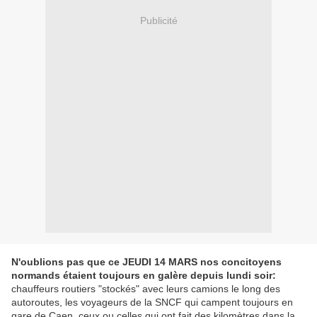
Publicité
N'oublions pas que ce JEUDI 14 MARS nos concitoyens
normands étaient toujours en galère depuis lundi soir:
chauffeurs routiers "stockés" avec leurs camions le long des
autoroutes, les voyageurs de la SNCF qui campent toujours en
gare de Caen, ceux ou celles qui ont fait des kilomètres dans la