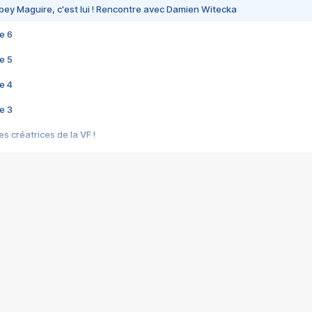
bey Maguire, c'est lui ! Rencontre avec Damien Witecka
e 6
e 5
e 4
e 3
s créatrices de la VF !
e 2
e 1
e Mektoub My Love arrive enfin ! Rencontre avec Shaïn Boumedine et Sal
i : après Toni en famille
elle réalise le bouleversant Dites lui que je l'aime
ais ! Rencontre autour de Vie privée de Rebecca Zlotowski
 de Marguerite, Grave... Rencontre avec Ella Rumpf