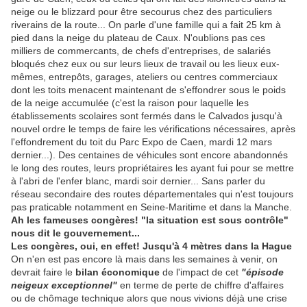
neige ou le blizzard pour être secourus chez des particuliers
riverains de la route... On parle d'une famille qui a fait 25 km à
pied dans la neige du plateau de Caux. N'oublions pas ces
milliers de commercants, de chefs d'entreprises, de salariés
bloqués chez eux ou sur leurs lieux de travail ou les lieux eux-
mêmes, entrepôts, garages, ateliers ou centres commerciaux
dont les toits menacent maintenant de s'effondrer sous le poids
de la neige accumulée (c'est la raison pour laquelle les
établissements scolaires sont fermés dans le Calvados jusqu'à
nouvel ordre le temps de faire les vérifications nécessaires, après
l'effondrement du toit du Parc Expo de Caen, mardi 12 mars
dernier...). Des centaines de véhicules sont encore abandonnés
le long des routes, leurs propriétaires les ayant fui pour se mettre
à l'abri de l'enfer blanc, mardi soir dernier... Sans parler du
réseau secondaire des routes départementales qui n'est toujours
pas praticable notamment en Seine-Maritime et dans la Manche.
Ah les fameuses congères! "la situation est sous contrôle"
nous dit le gouvernement...
Les congères, oui, en effet! Jusqu'à 4 mètres dans la Hague
On n'en est pas encore là mais dans les semaines à venir, on
devrait faire le
bilan économique
de l'impact de cet
"épisode
neigeux exceptionnel"
en terme de perte de chiffre d'affaires
ou de chômage technique alors que nous vivions déjà une crise