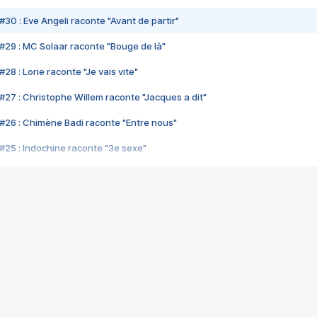
#30 : Eve Angeli raconte "Avant de partir"
#29 : MC Solaar raconte "Bouge de là"
28 : Lorie raconte "Je vais vite"
#27 : Christophe Willem raconte "Jacques a dit"
#26 : Chimène Badi raconte "Entre nous"
#25 : Indochine raconte "3e sexe"
#24 : Zaho raconte "C'est chelou"
#23 : Patrick Bruel raconte "Au café des délices"
#22 : Kyo raconte "Le chemin"
#21 : Nolwenn Leroy raconte "Cassé"
#20 : Patrick Hernandez raconte "Born to be alive"
#19 : Lorie raconte "Près de moi"