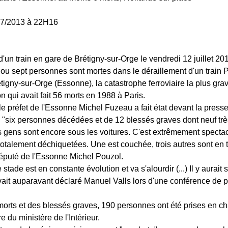
/07/2013 à 22H16
'un train en gare de Brétigny-sur-Orge le vendredi 12 juillet 20
ou sept personnes sont mortes dans le déraillement d'un train
tigny-sur-Orge (Essonne), la catastrophe ferroviaire la plus gra
n qui avait fait 56 morts en 1988 à Paris.
e préfet de l'Essonne Michel Fuzeau a fait état devant la presse
e "six personnes décédées et de 12 blessés graves dont neuf trè
es gens sont encore sous les voitures. C'est extrêmement spectac
totalement déchiquetées. Une est couchée, trois autres sont en t
député de l'Essonne Michel Pouzol.
 stade est en constante évolution et va s'alourdir (...) Il y aurai
ait auparavant déclaré Manuel Valls lors d'une conférence de 
orts et des blessés graves, 190 personnes ont été prises en ch
e du ministère de l'Intérieur.