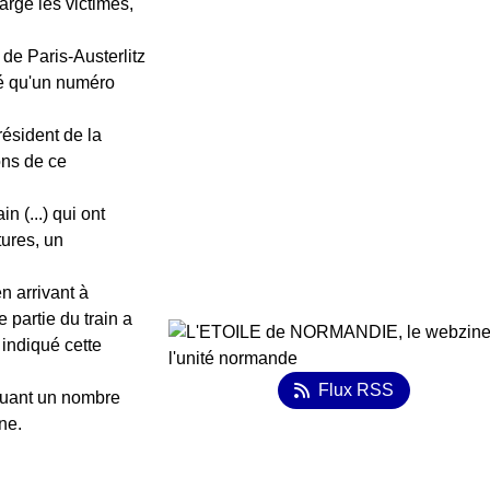
arge les victimes,
 de Paris-Austerlitz
cé qu'un numéro
résident de la
ons de ce
in (...) qui ont
tures, un
en arrivant à
 partie du train a
 indiqué cette
Flux RSS
quant un nombre
ne.