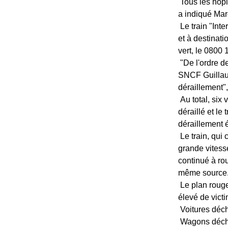
Tous les hôpi
a indiqué Mar
Le train "Inte
et à destinat
vert, le 0800
"De l'ordre de
SNCF Guillau
déraillement",
Au total, six v
déraillé et le
déraillement é
Le train, qui 
grande vitess
continué à rou
même source
Le plan rouge
élevé de vict
Voitures déc
Wagons déch