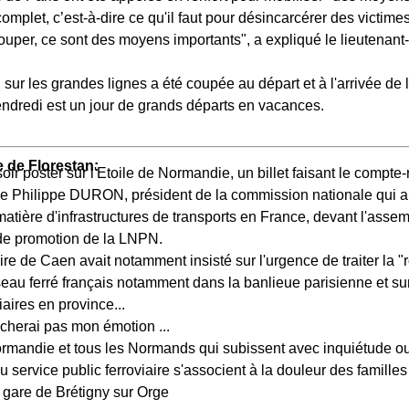
mplet, c’est-à-dire ce qu'il faut pour désincarcérer des victime
couper, ce sont des moyens importants", a expliqué le lieutenant
 sur les grandes lignes a été coupée au départ et à l'arrivée de l
endredi est un jour de grands départs en vacances.
 de Florestan:
oir poster sur l'Etoile de Normandie, un billet faisant le compte
de Philippe DURON, président de la commission nationale qui a 
atière d'infrastructures de transports en France, devant l'asse
 de promotion de la LNPN.
e de Caen avait notamment insisté sur l'urgence de traiter la "r
éseau ferré français notamment dans la banlieue parisienne et su
aires en province...
cherai pas mon émotion ...
ormandie et tous les Normands qui subissent avec inquiétude ou
 service public ferroviaire s'associent à la douleur des famille
a gare de Brétigny sur Orge