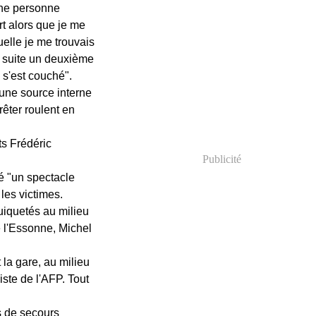
une personne
rt alors que je me
uelle je me trouvais
de suite un deuxième
 s'est couché".
 une source interne
êter roulent en
ts Frédéric
Publicité
é "un spectacle
les victimes.
uiquetés au milieu
e l'Essonne, Michel
la gare, au milieu
ste de l'AFP. Tout
s de secours