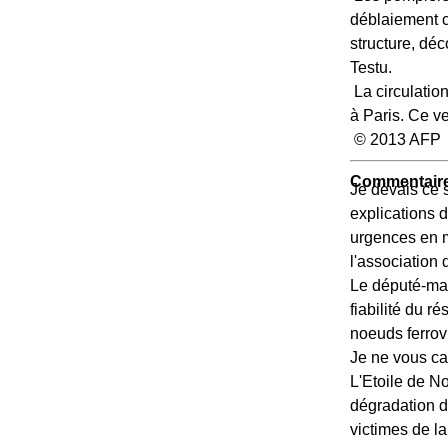
déblaiement co
structure, dé
Testu.
La circulation
à Paris. Ce v
© 2013 AFP
Commentaire
Je devais ce s
explications 
urgences en m
l'association
Le député-mair
fiabilité du r
noeuds ferrovi
Je ne vous ca
L'Etoile de N
dégradation du
victimes de l