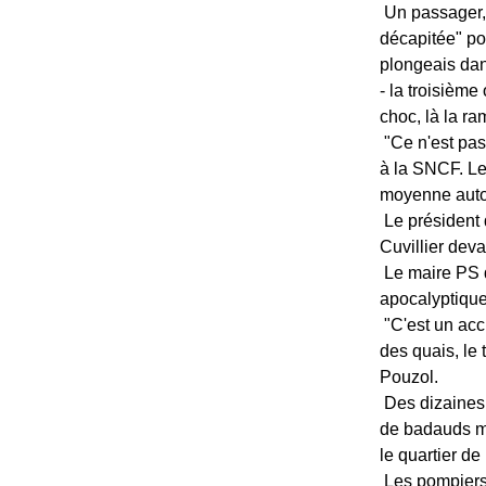
Un passager, 
décapitée" pou
plongeais dan
- la troisième
choc, là la ra
"Ce n'est pas
à la SNCF. Le
moyenne auto
Le président 
Cuvillier deva
Le maire PS d
apocalyptique"
"C'est un acc
des quais, le
Pouzol.
Des dizaines 
de badauds ma
le quartier de
Les pompiers 