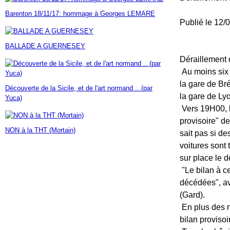
Janvier
Février
Mars
Avril
Mai
(7)
(42)
(16)
(23)
(30)
Barenton 18/11/17: hommage à Georges LEMARE
Janvier
Février
Mars
Avril
(14)
(60)
(9)
(7)
Publié le 12
Janvier
Février
Mars
(17)
(24)
(18)
Janvier
Février
(46)
(23)
BALLADE A GUERNESEY
Janvier
(35)
Déraillement d
Au moins six 
la gare de Bré
Découverte de la Sicile, et de l'art normand .. (par
la gare de Lyo
Yuca)
Vers 19H00, l
provisoire" d
NON à la THT (Mortain)
sait pas si d
voitures sont 
sur place le 
"Le bilan à ce
décédées", av
(Gard).
En plus des m
bilan provisoir