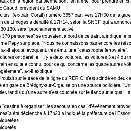
taux de la région parisienne sont "en alerte" pour prendre en ch
c Giroud, président du SAMU.
rcités" (ex-train Corail) numéro 3657 parti vers 17H00 de la gare
ion de Limoges a déraillé à 17H14, selon la SNCF, qui a annon
 130 130, sera "prochainement activé".
 370 personnes" se trouvaient à bord de ce train, a indiqué le p
me Pepy sur place. "Nous ne connaissons pas encore les rais
 a-t-il ajouté, évoquant, très ému, une "catastrophe ferroviaire".
oitures ont déraillé. "Il y a deux voitures, les voitures 3 et 4 du tra
 train ensuite a connu, pour ce qui concerne les quatre autres voi
galement", a-t-il expliqué.
circulait sur le tracé de la ligne du RER C, s'est scindé en deux 
e en gare de Brétigny-sur-Orge, selon une source policière. "Une
ler, tandis qu'une autre s'est couchée sur le flanc sur le quai", a
.
 "destiné à organiser" les secours en cas "d’événement provo
imes"a été déclenché à 17h23 a indiqué la préfecture de l'Esson
hiquetées
iquetés