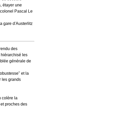
s, étayer une
-colonel Pascal Le
a gare d'Austerlitz
-rendu des
hiérarchisé les
mblée générale de
obustesse" et la
r les grands
 colère la
s et proches des