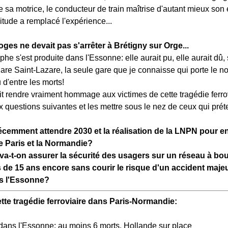
 sa motrice, le conducteur de train maîtrise d'autant mieux son 
bitude a remplacé l'expérience...
ges ne devait pas s'arrêter à Brétigny sur Orge...
phe s'est produite dans l'Essonne: elle aurait pu, elle aurait dû,
gare Saint-Lazare, la seule gare que je connaisse qui porte le 
 d'entre les morts!
it rendre vraiment hommage aux victimes de cette tragédie ferrova
x questions suivantes et les mettre sous le nez de ceux qui pré
écemment attendre 2030 et la réalisation de la LNPN pour e
re Paris et la Normandie?
a-t-on assurer la sécurité des usagers sur un réseau à bou
 de 15 ans encore sans courir le risque d'un accident majeu
ns l'Essonne?
ette tragédie ferroviaire dans Paris-Normandie:
dans l'Essonne: au moins 6 morts, Hollande sur place