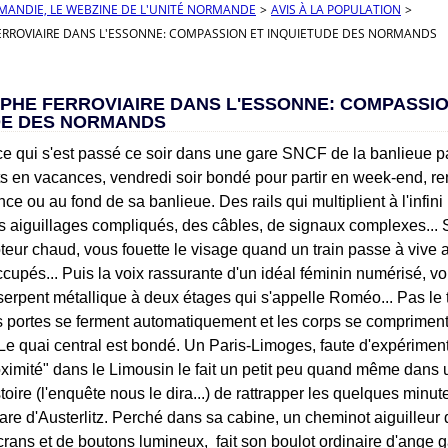
RMANDIE, LE WEBZINE DE L'UNITÉ NORMANDE
>
AVIS À LA POPULATION
>
RROVIAIRE DANS L'ESSONNE: COMPASSION ET INQUIETUDE DES NORMANDS
PHE FERROVIAIRE DANS L'ESSONNE: COMPASSIO
DE DES NORMANDS
 ce qui s'est passé ce soir dans une gare SNCF de la banlieue pa
s en vacances, vendredi soir bondé pour partir en week-end, ren
ce ou au fond de sa banlieue. Des rails qui multiplient à l'infini
es aiguillages compliqués, des câbles, de signaux complexes... 
teur chaud, vous fouette le visage quand un train passe à vive a
occupés... Puis la voix rassurante d'un idéal féminin numérisé, 
n serpent métallique à deux étages qui s'appelle Roméo... Pas l
es portes se ferment automatiquement et les corps se compriment 
Le quai central est bondé. Un Paris-Limoges, faute d'expériment
oximité" dans le Limousin le fait un petit peu quand même dans
toire (l'enquête nous le dira...) de rattrapper les quelques minu
gare d'Austerlitz. Perché dans sa cabine, un cheminot aiguilleur
écrans et de boutons lumineux, fait son boulot ordinaire d'ange 