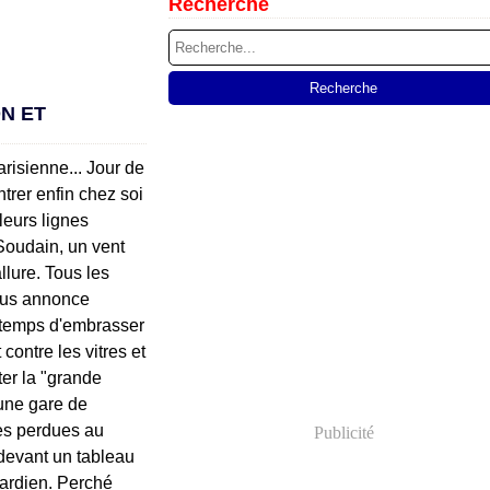
Recherche
N ET
risienne... Jour de
trer enfin chez soi
 leurs lignes
Soudain, un vent
llure. Tous les
vous annonce
e temps d'embrasser
contre les vitres et
er la "grande
 une gare de
tes perdues au
Publicité
 devant un tableau
gardien. Perché