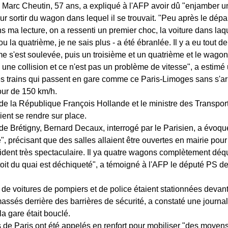
Marc Cheutin, 57 ans, a expliqué à l'AFP avoir dû "enjamber 
r sortir du wagon dans lequel il se trouvait. "Peu après le dépa
s ma lecture, on a ressenti un premier choc, la voiture dans laq
 ou la quatrième, je ne sais plus - a été ébranlée. Il y a eu tout 
me s'est soulevée, puis un troisième et un quatrième et le wagon
 une collision et ce n'est pas un problème de vitesse", a estimé
s trains qui passent en gare comme ce Paris-Limoges sans s'arr
ur de 150 km/h.
de la République François Hollande et le ministre des Transpor
ient se rendre sur place.
e Brétigny, Bernard Decaux, interrogé par le Parisien, a évoqu
, précisant que des salles allaient être ouvertes en mairie pour 
ident très spectaculaire. Il ya quatre wagons complètement déq
 toit du quai est déchiqueté", a témoigné à l'AFP le député PS d
de voitures de pompiers et de police étaient stationnées devant 
ssés derrière des barrières de sécurité, a constaté une journali
 la gare était bouclé.
de Paris ont été appelés en renfort pour mobiliser "des moyen