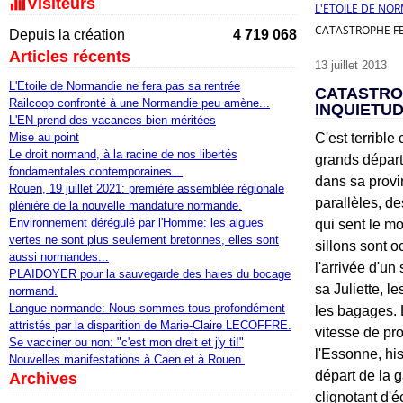
Visiteurs
L'ETOILE DE NO
CATASTROPHE FE
Depuis la création
4 719 068
Articles récents
13 juillet 2013
L'Etoile de Normandie ne fera pas sa rentrée
CATASTRO
Railcoop confronté à une Normandie peu amène...
INQUIETU
L'EN prend des vacances bien méritées
Mise au point
C'est terrible
Le droit normand, à la racine de nos libertés
grands départ
fondamentales contemporaines...
dans sa provin
Rouen, 19 juillet 2021: première assemblée régionale
parallèles, d
plénière de la nouvelle mandature normande.
Environnement dérégulé par l'Homme: les algues
qui sent le mo
vertes ne sont plus seulement bretonnes, elles sont
sillons sont 
aussi normandes...
l'arrivée d'u
PLAIDOYER pour la sauvegarde des haies du bocage
sa Juliette, l
normand.
Langue normande: Nous sommes tous profondément
les bagages. 
attristés par la disparition de Marie-Claire LECOFFRE.
vitesse de pr
Se vacciner ou non: "c'est mon dreit et j'y ti!"
l'Essonne, his
Nouvelles manifestations à Caen et à Rouen.
départ de la 
Archives
clignotant d'