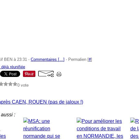
tif BEN à 23:31 -
Commentaires [
…
]
- Permalien [
#
]
déjà réunifiée
0 vote
près CAEN, ROUEN (pas de jaloux !)
aussi :