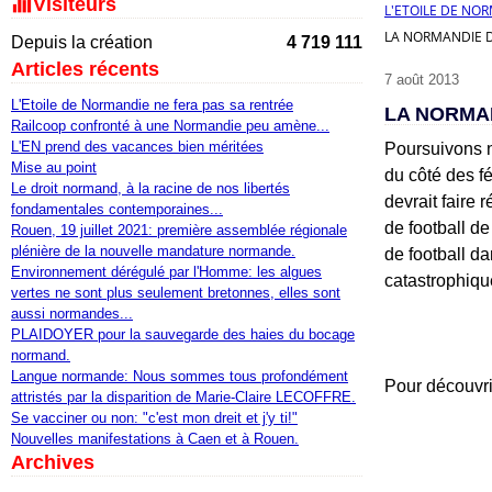
Visiteurs
L'ETOILE DE NO
LA NORMANDIE D
Depuis la création
4 719 111
Articles récents
7 août 2013
L'Etoile de Normandie ne fera pas sa rentrée
LA NORMAN
Railcoop confronté à une Normandie peu amène...
L'EN prend des vacances bien méritées
Poursuivons n
Mise au point
du côté des f
Le droit normand, à la racine de nos libertés
devrait faire 
fondamentales contemporaines...
de football de
Rouen, 19 juillet 2021: première assemblée régionale
plénière de la nouvelle mandature normande.
de football d
Environnement dérégulé par l'Homme: les algues
catastrophiqu
vertes ne sont plus seulement bretonnes, elles sont
aussi normandes...
PLAIDOYER pour la sauvegarde des haies du bocage
normand.
Langue normande: Nous sommes tous profondément
Pour découvrir
attristés par la disparition de Marie-Claire LECOFFRE.
Se vacciner ou non: "c'est mon dreit et j'y ti!"
Nouvelles manifestations à Caen et à Rouen.
Archives