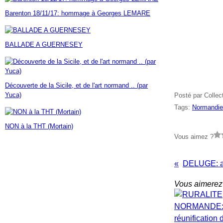
Janvier
Février
Mars
Avril
Mai
(7)
(42)
(16)
(23)
(30)
Barenton 18/11/17: hommage à Georges LEMARE
Janvier
Février
Mars
Avril
(14)
(60)
(9)
(7)
Janvier
Février
Mars
(17)
(24)
(18)
Janvier
Février
(46)
(23)
BALLADE A GUERNESEY
Janvier
(35)
Découverte de la Sicile, et de l'art normand .. (par
Yuca)
Posté par Collec
Tags:
Normandie 
NON à la THT (Mortain)
Vous aimez ?
DELUGE: a
Vous aimerez 