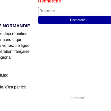
Recherche
DE NORMANDIE
 déjà réunifiée...
ormandie qui
ne vénérable ligue
dération française
égional
, c'est par ici:
Publicité