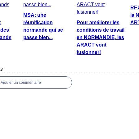
REU
MSA: une
la 
:
réunification
Pour améliorer les
AR
 des
normande qui se
conditions de travail
ands
passe bien...
en NORMANDIE, les
ARACT vont
fusionner!
es
Ajouter un commentaire