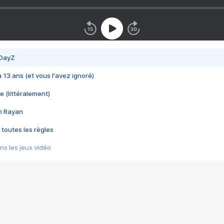
 DayZ
 a 13 ans (et vous l'avez ignoré)
e (littéralement)
im Rayan
 toutes les règles
s les jeux vidéo
us choquant de Rockstar ? - Le scandale BULLY
e plus moche de Steam
du RÊVE tourne au CAUCHEMAR
pendant 8 heures