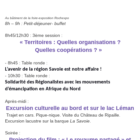
Au bâtiment de la foire-exposition Rochexpo
8h – 9h : Petit-déjeuner- buffet
8h45/12h30 : 3ème session :
« Territoires : Quelles organisations ?
Quelles coopérations ? »
- 8h45 : Table ronde :
L’avenir de la région Savoie est notre affaire !
- 10h30 : Table ronde :
Solidarité des Régionalistes avec les mouvements
d’émancipation en Afrique du Nord
Après-midi :
Excursion culturelle au bord et sur le lac Léman
Trajet en cars. Pique-nique. Visite du Château de Ripaille.
Excursion lacustre sur la barque
La Savoie
.
Soirée :
Projection du film :
«
Le royaume partagé
»
et