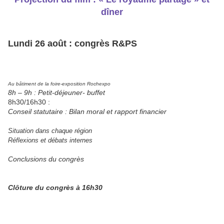
dîner
Lundi 2
6
a
oût
: congrès R&PS
Au bâtiment de la foire-exposition Rochexpo
8h – 9h : Petit-déjeuner- buffet
8h30/16h30 :
Conseil statutaire : Bilan moral et rapport financier
Situation dans chaque région
Réflexions et déba
ts
internes
Conclusions du congrès
Clôture du congrès à 16h30