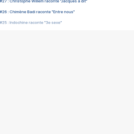
#27 : Christophe Willem raconte "Jacques a dit"
#26 : Chimène Badi raconte "Entre nous"
#25 : Indochine raconte "3e sexe"
#24 : Zaho raconte "C'est chelou"
#23 : Patrick Bruel raconte "Au café des délices"
#22 : Kyo raconte "Le chemin"
#21 : Nolwenn Leroy raconte "Cassé"
#20 : Patrick Hernandez raconte "Born to be alive"
#19 : Lorie raconte "Près de moi"
#18 : Michael Jones raconte "A nos actes manqués" (avec Jean-Jacque
#17 : Khaled raconte "Aïcha"
#16 : Corneille raconte "Parce qu'on vient de loin"
#15 : Indochine raconte "L'aventurier"