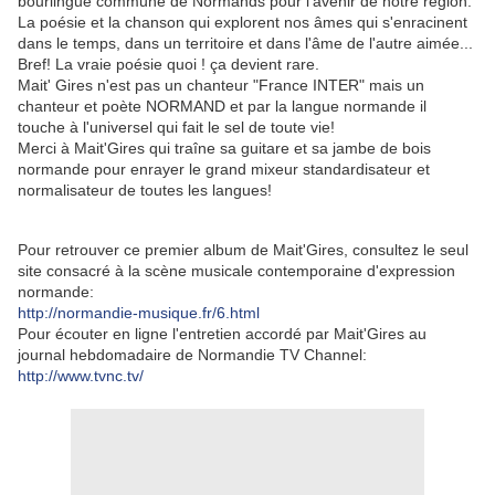
bourlingue commune de Normands pour l'avenir de notre région.
La poésie et la chanson qui explorent nos âmes qui s'enracinent
dans le temps, dans un territoire et dans l'âme de l'autre aimée...
Bref! La vraie poésie quoi ! ça devient rare.
Mait' Gires n'est pas un chanteur "France INTER" mais un
chanteur et poète NORMAND et par la langue normande il
touche à l'universel qui fait le sel de toute vie!
Merci à Mait'Gires qui traîne sa guitare et sa jambe de bois
normande pour enrayer le grand mixeur standardisateur et
normalisateur de toutes les langues!
Pour retrouver ce premier album de Mait'Gires, consultez le seul
site consacré à la scène musicale contemporaine d'expression
normande:
http://normandie-musique.fr/6.html
Pour écouter en ligne l'entretien accordé par Mait'Gires au
journal hebdomadaire de Normandie TV Channel:
http://www.tvnc.tv/