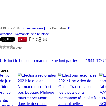
tif BEN à 20:07 -
Commentaires [
…
]
- Permalien [
#
]
normande
,
Normandie déjà réunifiée
0 vote
Les CESER: ils font le boulot normand que ne font pas les conseils régionaux...
aussi :
ention