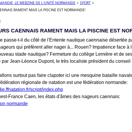
RMANDIE, LE WEBZINE DE L'UNITÉ NORMANDE
>
SPORT
>
ENNAIS RAMENT MAIS LA PISCINE EST NORMANDE!
3
URS CAENNAIS RAMENT MAIS LA PISCINE EST N
e passe-t-il du côté de l'Entente nautique caennaise désertée p
ageurs qui prèfèrent aller nager à... Rouen? Impatience face à 
ouveau stade nautique? Fermeture du collège Lemière et de ses
 par Jean-Léonce Dupont, le très localiste président du conseil
allons surtout pas faire clapoter ici une mesquine bataille naval
fédération régionale de natation est une fédération normande:
ie.ffnatation.fr/script/index.php
uest-France Caen, les états d'âmes des nageurs caennais: