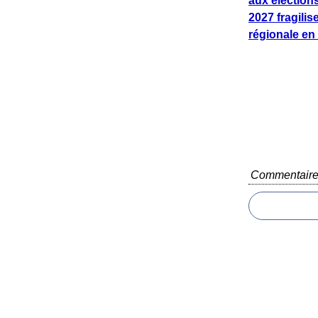
aux élections
2027 fragilise
régionale en
Commentair