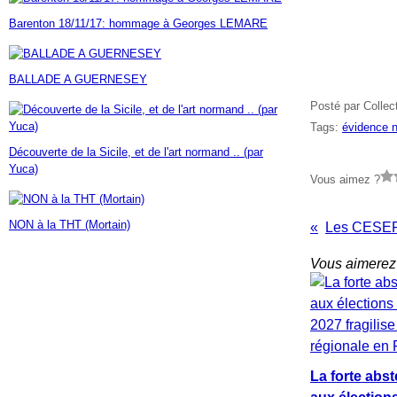
Janvier
Février
Mars
Avril
Mai
(7)
(42)
(16)
(23)
(30)
Barenton 18/11/17: hommage à Georges LEMARE
Janvier
Février
Mars
Avril
(14)
(60)
(9)
(7)
Janvier
Février
Mars
(17)
(24)
(18)
Janvier
Février
(46)
(23)
BALLADE A GUERNESEY
Janvier
(35)
Posté par Collec
Tags:
évidence 
Découverte de la Sicile, et de l'art normand .. (par
Yuca)
Vous aimez ?
NON à la THT (Mortain)
Vous aimerez 
La forte abst