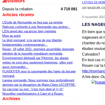
Visiteurs
L'ETOILE DE NO
LES NAGEURS CA
Depuis la création
4 719 091
Articles récents
9 novembre 201
L'Etoile de Normandie ne fera pas sa rentrée
LES NAGE
Railcoop confronté à une Normandie peu amène...
L'EN prend des vacances bien méritées
Eh bien que s
Mise au point
nageuses et n
Le droit normand, à la racine de nos libertés
chantier du n
fondamentales contemporaines...
études voulue
Rouen, 19 juillet 2021: première assemblée régionale
plénière de la nouvelle mandature normande.
Calvados?
Environnement dérégulé par l'Homme: les algues
En tout cas n'
vertes ne sont plus seulement bretonnes, elles sont
Rouen car la 
aussi normandes...
http://normand
PLAIDOYER pour la sauvegarde des haies du bocage
normand.
A lire donc O
Langue normande: Nous sommes tous profondément
attristés par la disparition de Marie-Claire LECOFFRE.
Se vacciner ou non: "c'est mon dreit et j'y ti!"
Nouvelles manifestations à Caen et à Rouen.
Archives