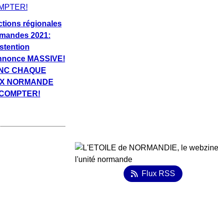
ctions régionales
mandes 2021:
bstention
nnonce MASSIVE!
NC CHAQUE
IX NORMANDE
 COMPTER!
Flux RSS