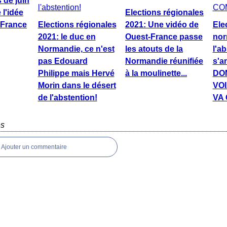
 de juin
 l'idée
Elections régionales
 France
Elections régionales
2021: Une vidéo de
Ele
2021: le duc en
Ouest-France passe
nor
Normandie, ce n'est
les atouts de la
l'a
pas Edouard
Normandie réunifiée
s'a
Philippe mais Hervé
à la moulinette...
DO
Morin dans le désert
VO
de l'abstention!
VA
es
Ajouter un commentaire