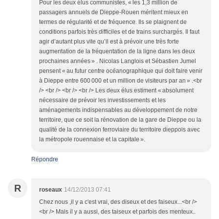
Pour les deux élus communistes, « les 1,3 million de
passagers annuels de Dieppe-Rouen méritent mieux en
termes de régularité et de fréquence. Ils se plaignent de
conditions parfois très difficiles et de trains surchargés. Il faut
agir d’autant plus vite qu’il est à prévoir une très forte
augmentation de la fréquentation de la ligne dans les deux
prochaines années » . Nicolas Langlois et Sébastien Jumel
pensent « au futur centre océanographique qui doit faire venir
à Dieppe entre 600 000 et un million de visiteurs par an » .<br
/> <br /> <br /> <br /> Les deux élus estiment « absolument
nécessaire de prévoir les investissements et les
aménagements indispensables au développement de notre
territoire, que ce soit la rénovation de la gare de Dieppe ou la
qualité de la connexion ferroviaire du territoire dieppois avec
la métropole rouennaise et la capitale ».
Répondre
R
roseaux
14/12/2013 07:41
Chez nous ,il y a c'est vrai, des diseux et des faiseux...<br />
<br /> Mais il y a aussi, des taiseux et parfois des menteux..