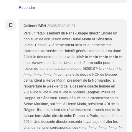
Répondre
C
Collectif BEN
29/06/2018 10:21
Vers un rétablissement du Paris -Dieppe direct? Encore un
bon sujet de discussion entre Hervé Morin et Sébastien
Jumel. Ces deux-là s'entendent bien et leur entente est
clairement au service de l'intérêt général normand. Il va donc
falloir le démontrer une nouvelle fois!<br /> <br /> <br /> <br />
https://www.ouest-france.fr/normandie/normandie-pour-le-
retour-de-trains-directs-paris-dieppe-5850107<br /> <br /> <br
/> <br /> <br /> <br /> Le maire et le député PCF de Dieppe
demandent à Hervé Morin, président de la Normandie, la
réouverture le week-end de la desserte directe fermée en
2014.<br /> <br /> <br /> <br /> Nicolas Langlois, maire de
Dieppe, et Sébastien Jumel, député de la circonscription de
Seine-Maritime, ont écrit à Hervé Morin, président UDI de la
Région. Ils demandent « le rétablissement le week-end de la
liaison ferroviaire directe entre Dieppe et Paris, supprimée en
2014. Une desserte directe présente l’avantage d’éviter les
changements et correspondances ». <br /> <br /> <br /> <br />