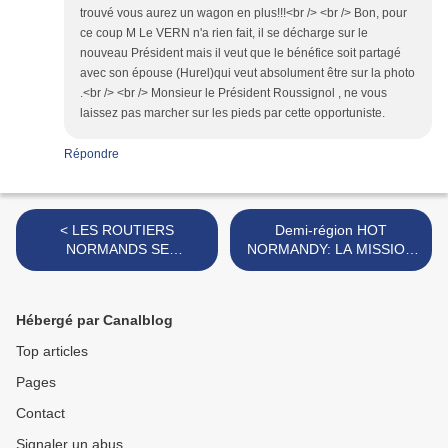
trouvé vous aurez un wagon en plus!!!<br /> <br /> Bon, pour
ce coup M Le VERN n'a rien fait, il se décharge sur le
nouveau Président mais il veut que le bénéfice soit partagé
avec son épouse (Hurel)qui veut absolument être sur la photo
.<br /> <br /> Monsieur le Président Roussignol , ne vous
laissez pas marcher sur les pieds par cette opportuniste.
Répondre
< LES ROUTIERS
Demi-région HOT
NORMANDS SE
NORMANDY: LA MISSION
MOBILISENT CONTRE
GRIBOUILLE sur l'impact
L'ECOTAXE...
des métropoles... >
Hébergé par Canalblog
Top articles
Pages
Contact
Signaler un abus