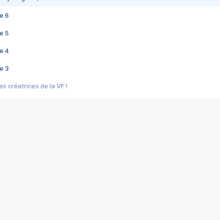
e 6
e 5
e 4
e 3
s créatrices de la VF !
e 2
e 1
e Mektoub My Love arrive enfin ! Rencontre avec Shaïn Boumedine et Sal
i : après Toni en famille
elle réalise le bouleversant Dites lui que je l'aime
ais ! Rencontre autour de Vie privée de Rebecca Zlotowski
 de Marguerite, Grave... Rencontre avec Ella Rumpf