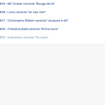
#29 : MC Solaar raconte "Bouge de là"
28 : Lorie raconte "Je vais vite"
#27 : Christophe Willem raconte "Jacques a dit"
#26 : Chimène Badi raconte "Entre nous"
#25 : Indochine raconte "3e sexe"
#24 : Zaho raconte "C'est chelou"
#23 : Patrick Bruel raconte "Au café des délices"
#22 : Kyo raconte "Le chemin"
#21 : Nolwenn Leroy raconte "Cassé"
#20 : Patrick Hernandez raconte "Born to be alive"
#19 : Lorie raconte "Près de moi"
#18 : Michael Jones raconte "A nos actes manqués" (avec Jean-Jacque
#17 : Khaled raconte "Aïcha"