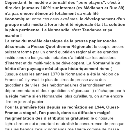
Cependant, le modèle alternatif des "pure players", c'est à
dire des journaux 100% sur Internet (ex Médiapart et Rue 89)
n'a pas encore démontré totalement sa viabilité
économique:
entre ces deux extrêmes,
le développement d'un
groupe multi-média à forte identité régionale était la solution
la plus pertinente. La Normandie, c'est Tendance et ça
marche !
La crise du modèle classique de la presse papier touche
désormais la Presse Quotidienne Régionale:
le couple encore
puissant formé par un grand quotidien régional et les grandes
institutions ou les grands notables s'affaiblit car les outsiders
d'internet et du multi-média se développent.
La Normandie qui
hérite d'un paysage médiatique historiquement riche
(
Jusque dans les années 1970 la Normandie a été la région de
France où il y avait le plus de titres de presse avec des
quotidiens de villes, des hebdomadaires d'arrondissement,
départementaux et deux quotidiens régionaux...) n'échappe par à
la règle même si en Normandie, plus qu'ailleurs, on aime encore
lire un journal papier:
Pour la première fois depuis sa recréation en 1944, Ouest-
France a stagné, l'an passé, dans sa diffusion malgré
l'augmentation des distributions gratuites:
le dinosaure
ligéro-breton qui a pourtant neutralisé la concurrence de presque
tous les hebdos locaux normands (de Haute comme de Basse