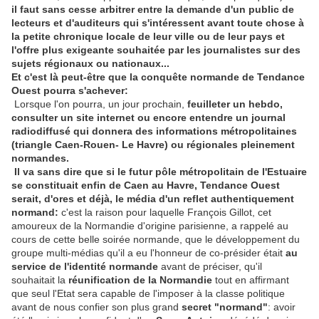
il faut sans cesse arbitrer entre la demande d'un public de
lecteurs et d'auditeurs qui s'intéressent avant toute chose à
la petite chronique locale de leur ville ou de leur pays et
l'offre plus exigeante souhaitée par les journalistes sur des
sujets régionaux ou nationaux...
Et c'est là peut-être que la conquête normande de Tendance
Ouest pourra s'achever:
Lorsque l'on pourra, un jour prochain,
feuilleter un hebdo,
consulter un site internet ou encore entendre un journal
radiodiffusé qui donnera des informations métropolitaines
(triangle Caen-Rouen- Le Havre) ou régionales pleinement
normandes.
Il va sans dire que si le futur pôle métropolitain de l'Estuaire
se constituait enfin de Caen au Havre, Tendance Ouest
serait, d'ores et déjà, le média d'un reflet authentiquement
normand:
c'est la raison pour laquelle François Gillot, cet
amoureux de la Normandie d'origine parisienne, a rappelé au
cours de cette belle soirée normande, que le développement du
groupe multi-médias qu'il a eu l'honneur de co-présider était
au
service de l'identité normande
avant de préciser, qu'il
souhaitait la
réunification de la Normandie
tout en affirmant
que seul l'Etat sera capable de l'imposer à la classe politique
avant de nous confier son plus grand
secret "normand"
: avoir