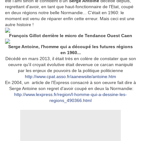
été l'ami sinon le confident d'un
Serge Antoine
décédé depuis,
regrettant d'avoir, en tant que haut-fonctionnaire de l'Etat, coupé
en deux régions notre belle Normandie... C'était en 1960: le
moment est venu de réparer enfin cette erreur. Mais ceci est une
autre histoire !
François Gillot derrière le micro de Tendance Ouest Caen
Serge Antoine, l'homme qui a découpé les futures régions
en 1960...
Décédé en mars 2013, il était très en colère de constater que son
oeuvre qu'il croyait évolutive était devenue ce carcan manipulé
par les enjeux de pouvoirs de la politique politicienne
http://www.cpat.asso.fr/aanewsite/antoine.htm
En 2004, un article de l'Express consacré à son oeuvre fait dire à
Serge Antoine son regret d'avoir coupé en deux la Normandie:
http://www.lexpress.fr/region/l-homme-qui-a-dessine-les-
regions_490366.html