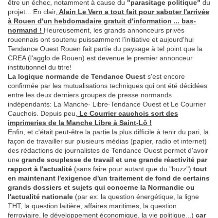
être un échec, notamment à cause du
"parasitage politique"
du
projet... En clair,
Alain Le Vern a tout fait pour saboter l'arrivée
à Rouen d'un hebdomadaire gratuit d'information ... bas-
normand !
Heureusement, les grands annonceurs privés
rouennais ont soutenu puissamment l'initiative et aujourd'hui
Tendance Ouest Rouen fait partie du paysage à tel point que la
CREA (l'agglo de Rouen) est devenue le premier annonceur
institutionnel du titre!
La logique normande de Tendance Ouest
s'est encore
confirmée par les mutualisations techniques qui ont été décidées
entre les deux derniers groupes de presse normands
indépendants: La Manche- Libre-Tendance Ouest et Le Courrier
Cauchois. Depuis peu,
Le Courrier cauchois sort des
imprimeries de la Manche Libre à Saint-Lô !
Enfin, et c'était peut-être la partie la plus difficile à tenir du pari, la
façon de travailler sur plusieurs médias (papier, radio et internet)
des rédactions de journalistes de Tendance Ouest permet d'avoir
une
grande souplesse de travail et une grande réactivité par
rapport à l'actualité
(sans faire pour autant que du "buzz")
tout
en maintenant l'exigence d'un traitement de fond de certains
grands dossiers et sujets qui concerne la Normandie ou
l'actualité nationale
(par ex: la question énergétique, la ligne
THT, la question laitière, affaires maritimes, la question
ferroviaire, le développement économique, la vie politique...)
car