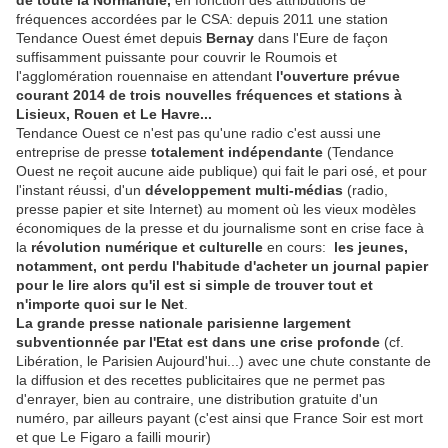
de toute la Normandie,
en fonction des attributions de
fréquences accordées par le CSA: depuis 2011 une station
Tendance Ouest émet depuis
Bernay
dans l'Eure de façon
suffisamment puissante pour couvrir le Roumois et
l'agglomération rouennaise en attendant
l'ouverture prévue
courant 2014 de trois nouvelles fréquences et stations à
Lisieux, Rouen et Le Havre...
Tendance Ouest ce n'est pas qu'une radio c'est aussi une
entreprise de presse
totalement indépendante
(Tendance
Ouest ne reçoit aucune aide publique) qui fait le pari osé, et pour
l'instant réussi, d'un
développement multi-médias
(radio,
presse papier et site Internet) au moment où les vieux modèles
économiques de la presse et du journalisme sont en crise face à
la
révolution numérique et culturelle
en cours:
les jeunes,
notamment, ont perdu l'habitude d'acheter un journal papier
pour le lire alors qu'il est si simple de trouver tout et
n'importe quoi sur le Net
.
La grande presse nationale parisienne largement
subventionnée par l'Etat est dans une crise profonde
(cf.
Libération, le Parisien Aujourd'hui...) avec une chute constante de
la diffusion et des recettes publicitaires que ne permet pas
d'enrayer, bien au contraire, une distribution gratuite d'un
numéro, par ailleurs payant (c'est ainsi que France Soir est mort
et que Le Figaro a failli mourir)