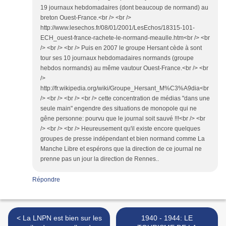
19 journaux hebdomadaires (dont beaucoup de normand) au
breton Ouest-France.<br /> <br />
http://www.lesechos.fr/08/01/2001/LesEchos/18315-101-
ECH_ouest-france-rachete-le-normand-meaulle.htm<br /> <br
/> <br /> <br /> Puis en 2007 le groupe Hersant cède à sont
tour ses 10 journaux hebdomadaires normands (groupe
hebdos normands) au même vautour Ouest-France.<br /> <br
/>
http://fr.wikipedia.org/wiki/Groupe_Hersant_M%C3%A9dia<br
/> <br /> <br /> <br /> cette concentration de médias "dans une
seule main" engendre des situations de monopole qui ne
gêne personne: pourvu que le journal soit sauvé !!!<br /> <br
/> <br /> <br /> Heureusement qu'il existe encore quelques
groupes de presse indépendant et bien normand comme La
Manche Libre et espérons que la direction de ce journal ne
prenne pas un jour la direction de Rennes..
Répondre
< La LNPN est bien sur les
1940 - 1944: LE