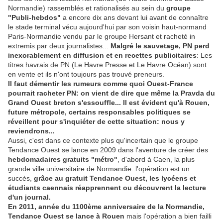
Normandie) rassemblés et rationalisés au sein du
groupe
"Publi-hebdos"
a encore dix ans devant lui avant de connaître
le stade terminal vécu aujourd'hui par son voisin haut-normand
Paris-Normandie vendu par le groupe Hersant et racheté in
extremis par deux journalistes...
Malgré le sauvetage, PN perd
inexorablement en diffusion et en recettes publicitaires
: Les
titres havrais de PN (Le Havre Presse et Le Havre Océan) sont
en vente et ils n'ont toujours pas trouvé preneurs.
Il faut démentir les rumeurs comme quoi Ouest-France
pourrait racheter PN: on vient de dire que même la Pravda du
Grand Ouest breton s'essouffle... Il est évident qu'à Rouen,
future métropole, certains responsables politiques se
réveillent pour s'inquiéter de cette situation: nous y
reviendrons...
Aussi, c'est dans ce contexte plus qu'incertain que le groupe
Tendance Ouest se lance en 2009 dans l'aventure de créer des
hebdomadaires gratuits "métro"
, d'abord à Caen, la plus
grande ville universitaire de Normandie: l'opération est un
succès,
grâce au gratuit Tendance Ouest, les lycéens et
étudiants caennais réapprennent ou découvrent la lecture
d'un journal.
En 2011, année du 1100ème anniversaire de la Normandie,
Tendance Ouest se lance à Rouen
mais l'opération a bien failli