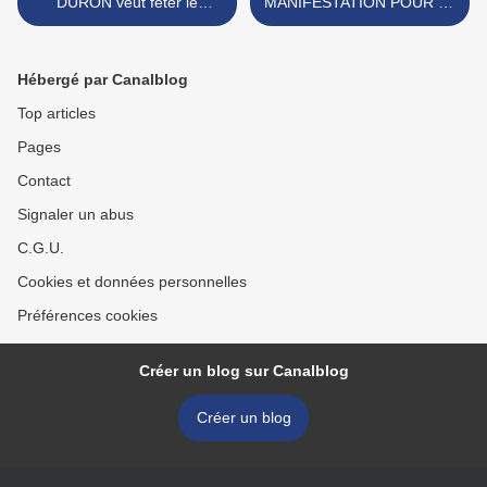
DURON veut fêter le
MANIFESTATION POUR LA
950ème anniversaire de la
REUNIFICATION DE LA
Bataille d'HASTINGS
BRETAGNE ET DE LA
NORMANDIE... >
Hébergé par Canalblog
Top articles
Pages
Contact
Signaler un abus
C.G.U.
Cookies et données personnelles
Préférences cookies
Créer un blog sur Canalblog
Créer un blog