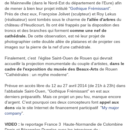
de Mainneville (dans le Nord-Est du département de l'Eure) afin
de mener à bien leur projet intitulé "
Gothique Frémissant
".
Près de chez eux, Françoise Jolivet (sculpteur) et Roy Lekus
(réalisateur) sont tombés sous le charme de
l'allée d'arbres
du
château d'Heudicourt
.
Ils ont été frappés par la disposition des
troncs et des branches qui forment
comme une nef de
cathédrale.
De cette observation, est né leur projet de
photographier cette double allée de platanes et de projeter ces
images sur la pierre de la nef d'une cathédrale.
Finalement, c'est l'église Saint-Ouen de Rouen qui devrait
accueillir la projection monumentale du couple d'artistes,
dans le
cadre de l'exposition du musée des Beaux-Arts
de Rouen
"Cathédrales : un mythe moderne".
Prévue en accès libre du 12 au 27 avril 2014 (de 21h à 23h) dans
l'abbatiale Saint-Ouen, "Gothique Frémissant" en est aux
derniers préparatifs. Mais ce projet un peu fou, manque encore
d'argent. C'est pourquoi ces deux concepteurs font
appel aux
dons
via le site Internet de financement participatif "
My major
company
".
VIDEO :
le reportage France 3 Haute-Normandie de Colombine
Denis et Bérangère Dunglas avec les interviews de :