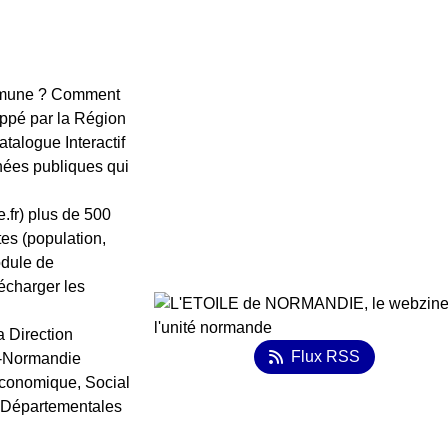
ommune ? Comment
oppé par la Région
atalogue Interactif
nées publiques qui
.fr) plus de 500
es (population,
odule de
lécharger les
a Direction
Flux RSS
e-Normandie
Économique, Social
s Départementales