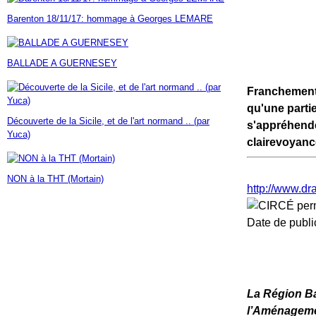
Janvier
Février
Mars
Avril
Mai
(7)
(42)
(16)
(23)
(30)
Barenton 18/11/17: hommage à Georges LEMARE
Janvier
Février
Mars
Avril
(14)
(60)
(9)
(7)
Janvier
Février
Mars
(17)
(24)
(18)
Janvier
Février
(46)
(23)
BALLADE A GUERNESEY
Janvier
(35)
Franchement 
qu'une parti
Découverte de la Sicile, et de l'art normand .. (par
s'appréhender
Yuca)
clairevoyance
NON à la THT (Mortain)
http://www.dr
Date de public
La Région Ba
l’Aménagemen