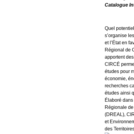
Catalogue In
Quel potenti
s’organise le
et l’État en f
Régional de C
apportent des
CIRCÉ permet 
études pour m
économie, éne
recherches ca
études ainsi q
Élaboré dans 
Régionale de
(DREAL), CIRC
et Environne
des Territoire