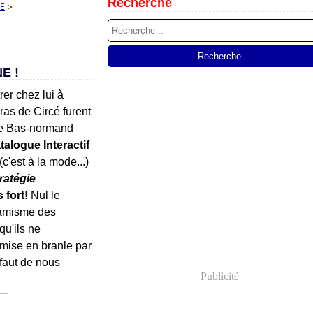
Recherche
E
>
E !
er chez lui à
as de Circé furent
ve Bas-normand
talogue Interactif
(c'est à la mode...)
ratégie
 fort!
Nul le
namisme des
qu'ils ne
 mise en branle par
faut de nous
Publicité