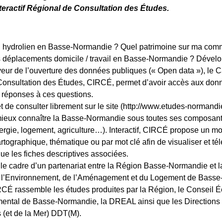
teractif Régional de Consultation des Études.
el hydrolien en Basse-Normandie ? Quel patrimoine sur ma c
s déplacements domicile / travail en Basse-Normandie ? Dével
aveur de l’ouverture des données publiques (« Open data »), le C
onsultation des Études, CIRCÉ, permet d’avoir accès aux don
 réponses à ces questions.
de consulter librement sur le site (http://www.etudes-normandie
ieux connaître la Basse-Normandie sous toutes ses composant
rgie, logement, agriculture…). Interactif, CIRCÉ propose un m
rtographique, thématique ou par mot clé afin de visualiser et té
ue les fiches descriptives associées.
le cadre d’un partenariat entre la Région Basse-Normandie et l
 l’Environnement, de l’Aménagement et du Logement de Bass
É rassemble les études produites par la Région, le Conseil 
mental de Basse-Normandie, la DREAL ainsi que les Direction
s (et de la Mer) DDT(M).