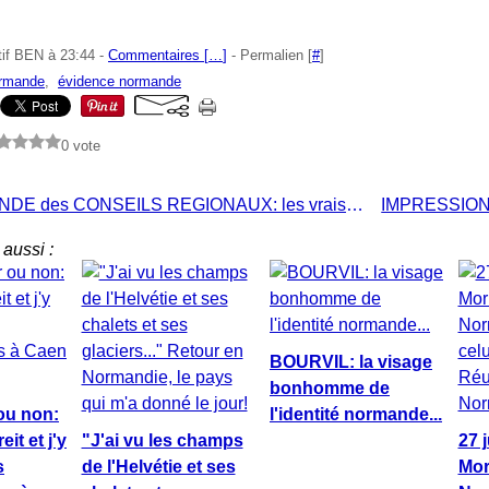
tif BEN à 23:44 -
Commentaires [
…
]
- Permalien [
#
]
ormande
,
évidence normande
0 vote
PROPAGANDE des CONSEILS REGIONAUX: les vrais partisans de la REUNIFICATION s'affrontent aux tartufes
aussi :
BOURVIL: la visage
bonhomme de
ou non:
l'identité normande...
it et j'y
"J'ai vu les champs
27 
s
de l'Helvétie et ses
Mor