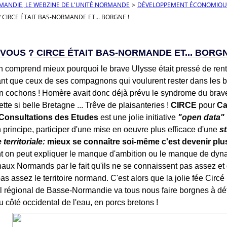
RMANDIE, LE WEBZINE DE L'UNITÉ NORMANDE
>
DÉVELOPPEMENT ÉCONOMIQU
? CIRCE ÉTAIT BAS-NORMANDE ET... BORGNE !
-VOUS ? CIRCE ÉTAIT BAS-NORMANDE ET... BORGN
n comprend mieux pourquoi le brave Ulysse était pressé de rentr
nt que ceux de ses compagnons qui voulurent rester dans les br
en cochons ! Homère avait donc déjà prévu le syndrome du bra
te si belle Bretagne ... Trêve de plaisanteries !
CIRCE
pour
Ca
Consultations des Etudes
est une jolie initiative
"open data"
n principe, participer d'une mise en oeuvre plus efficace d'une
st
 territoriale:
mieux se connaître soi-même c'est devenir plus
nt on peut expliquer le manque d'ambition ou le manque de dy
naux Normands par le fait qu'ils ne se connaissent pas assez et 
s assez le territoire normand. C'est alors que la jolie fée Circé
il régional de Basse-Normandie va tous nous faire borgnes à dé
u côté occidental de l'eau, en porcs bretons !