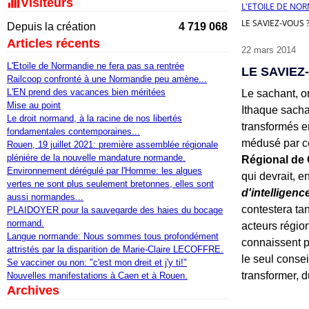
Visiteurs
L'ETOILE DE NO
LE SAVIEZ-VOUS 
Depuis la création
4 719 068
Articles récents
22 mars 2014
L'Etoile de Normandie ne fera pas sa rentrée
LE SAVIEZ
Railcoop confronté à une Normandie peu amène...
L'EN prend des vacances bien méritées
Le sachant, o
Mise au point
Ithaque sacha
Le droit normand, à la racine de nos libertés
transformés 
fondamentales contemporaines...
médusé par cet
Rouen, 19 juillet 2021: première assemblée régionale
plénière de la nouvelle mandature normande.
Régional de 
Environnement dérégulé par l'Homme: les algues
qui devrait, e
vertes ne sont plus seulement bretonnes, elles sont
d'intelligence
aussi normandes...
contestera ta
PLAIDOYER pour la sauvegarde des haies du bocage
normand.
acteurs régio
Langue normande: Nous sommes tous profondément
connaissent pa
attristés par la disparition de Marie-Claire LECOFFRE.
le seul conse
Se vacciner ou non: "c'est mon dreit et j'y ti!"
transformer, d
Nouvelles manifestations à Caen et à Rouen.
Archives