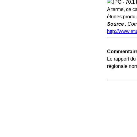
A terme, ce ca
études produ
Source
: Com
http://www.et
Commentaire
Le rapport du
régionale nor